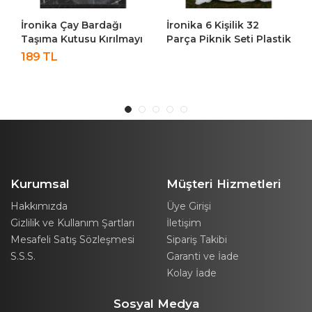
İronika Çay Bardağı
İronika 6 Kişilik 32
Taşıma Kutusu Kırılmayı
Parça Piknik Seti Plastik
Önleyici Esnek Plastik 6
Bardak Çatal Kaşık
189 TL
Bardaklık
Bıçak Yemek Kahvaltı
Piknik Bardak Kutusu
Takımı-Krem
Kurumsal
Müşteri Hizmetleri
Hakkımızda
Üye Girişi
Gizlilik ve Kullanım Şartları
İletişim
Mesafeli Satış Sözleşmesi
Sipariş Takibi
S.S.S.
Garanti ve İade
Kolay İade
Sosyal Medya