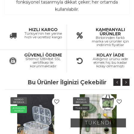
fonksiyonel tasarımıyla dikkat çeker; her ortamda
kullanılabilir.
HIZLI KARGO
KAMPANYALI
Türkiye’nin her yerine
ÜRÜNLER
hızlı ve ücretsiz kargo
Birbirinden farklı
marka ve ürünler için
indirimli fiyatlar
GÜVENLİ ÖDEME
KOLAY İADE
Sİtemiz 128Mbit SSL
Aldığınız ürünü iade
sertifikası ile
etmek hiç bu kadar
korunmaktadır
kolay olmamıştı
Bu Ürünler İlginizi Çekebilir
KARGO
KARGO
BEDAVA
BEDAVA
AYNIGÜN
TÜKENDİ
KARGO
TÜKENDİ