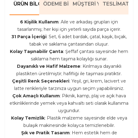
ÜRÜN BILGILERI
ÖDEME BILGILERI
MÜŞTERI YORUMLARI
TESLIMAT BIL
6 Kişilik Kullanım
: Aile ve arkadaş grupları için
tasarlanmış; her kişi için yeterli sayıda parça içerir.
31 Parça İçeriği
: Set, 6 adet bardak, çatal, kaşık, bıçak,
tabak ve saklama çantasından oluşur.
Kolay Taşınabilir Çanta
: Şeffaf çantası sayesinde hem
saklama hem taşıma kolaylığı sunar.
Dayanıklı ve Hafif Malzeme
: Kırılmaya dayanıklı
plastikten üretilmiştir; hafifliği ile taşıması pratiktir.
Çeşitli Renk Seçenekleri
: Yeşil, gri, krem, lacivert ve
latte renkleriyle tarzınıza uygun seçim yapabilirsiniz.
Çok Amaçlı Kullanım
: Piknik, kamp, plaj ve açık hava
etkinliklerinde yemek veya kahvaltı seti olarak kullanıma
uygundur.
Kolay Temizlik
: Plastik malzeme sayesinde elde veya
bulaşık makinesinde kolayca temizlenebilir.
Şık ve Pratik Tasarım
: Hem estetik hem de