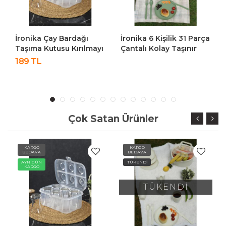
İronika Çay Bardağı
İronika 6 Kişilik 31 Parça
Taşıma Kutusu Kırılmayı
Çantalı Kolay Taşınır
Önleyici Esnek Plastik 6
Piknik Seti Plastik
189 TL
Bardaklık
Bardak Çatal Kaşık
Piknik Bardak Kutusu
Bıçak Yemek
Kahvaltı Takımı-Yeşil
Çok Satan Ürünler
KARGO
KARGO
BEDAVA
BEDAVA
AYNIGÜN
TÜKENDİ
KARGO
TÜKENDİ