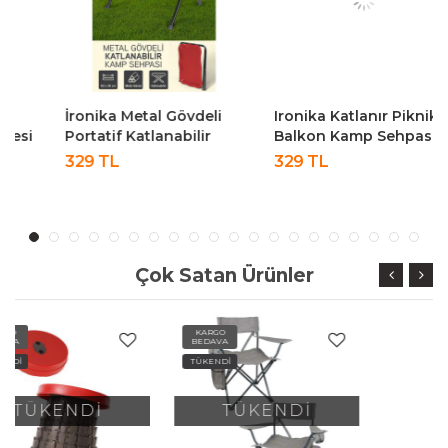
İronika Metal Gövdeli
Ironika Katlanır Piknik
Portatif Katlanabilir
Balkon Kamp Sehpası
Kamp Piknik Balkon
Masası
329 TL
329 TL
Sehpası Masası Kırmızı
Çok Satan Ürünler
KARGO
KARGO
BEDAVA
BEDAVA
TÜKENDİ
TÜKENDİ
TÜKENDİ
TÜKENDİ