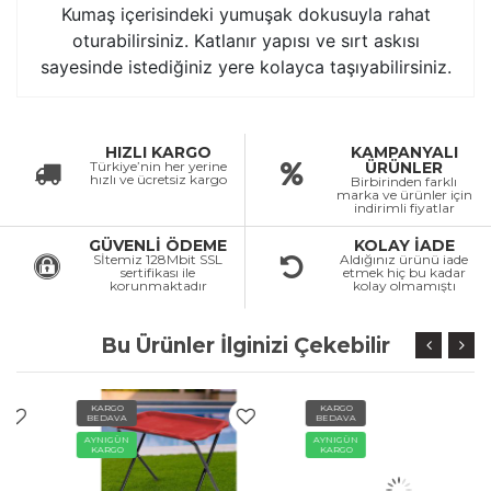
Kumaş içerisindeki yumuşak dokusuyla rahat
oturabilirsiniz. Katlanır yapısı ve sırt askısı
sayesinde istediğiniz yere kolayca taşıyabilirsiniz.
HIZLI KARGO
KAMPANYALI
Türkiye’nin her yerine
ÜRÜNLER
hızlı ve ücretsiz kargo
Birbirinden farklı
marka ve ürünler için
indirimli fiyatlar
GÜVENLİ ÖDEME
KOLAY İADE
Sİtemiz 128Mbit SSL
Aldığınız ürünü iade
sertifikası ile
etmek hiç bu kadar
korunmaktadır
kolay olmamıştı
Bu Ürünler İlginizi Çekebilir
KARGO
KARGO
BEDAVA
BEDAVA
AYNIGÜN
AYNIGÜN
KARGO
KARGO