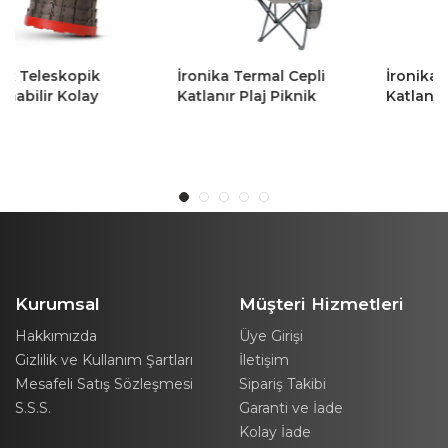
İronika Termal Cepli
İronika Termal Cepli
Katlanır Plaj Piknik
Katlanır Plaj Piknik
Kamp Sandalyesi
Kamp Sandalyesi
Rejisör Koltuğu Gri 2
Rejisör Koltuğu Turuncu
Adet
2 Adet
Kurumsal
Müşteri Hizmetleri
Hakkımızda
Üye Girişi
Gizlilik ve Kullanım Şartları
İletişim
Mesafeli Satış Sözleşmesi
Sipariş Takibi
S.S.S.
Garanti ve İade
Kolay İade