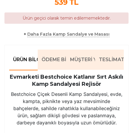
539
TL
Ürün geçici olarak temin edilememektedir.
+
Daha Fazla Kamp Sandalye ve Masası
ÜRÜN BILGILERI
ÖDEME BILGILERI
MÜŞTERI YORUMLARI
TESLIMAT BIL
Evmarketi Bestchoice Katlanır Sırt Askılı
Kamp Sandalyesi Rejisör
Bestchoice Çiçek Desenli Kamp Sandalyesi, evde,
kampta, piknikte veya yaz mevsiminde
bahçelerde, sahilde rahatlıkla kullanabileceğiniz
ürün, sağlam dikişli gövdesi ve paslanmaya,
darbeye dayanıklı boyasıyla uzun ömürlüdür.