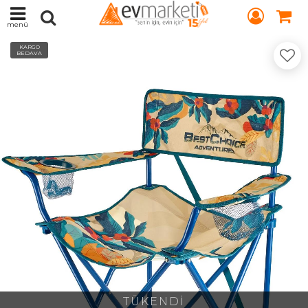
menü
KARGO
BEDAVA
TÜKENDİ