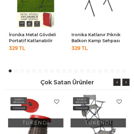
Metal Gövdeli
Ironika Katlanır Piknik
Perilla Qufi 
Katlanabilir
Balkon Kamp Sehpası
Kamp Piknik
knik Balkon
Masası
Rejisör Koltu
329 TL
559 TL
Masası Kırmızı
Çok Satan Ürünler
KARGO
KARGO
BEDAVA
BEDAVA
TÜKENDİ
TÜKENDİ
TÜKENDİ
TÜKENDİ