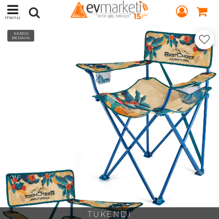
menü
KARGO
BEDAVA
TÜKENDİ