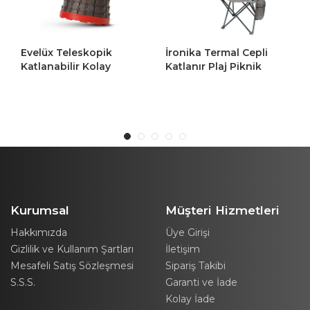
Evelüx Teleskopik
İronika Termal Cepli
İ
Katlanabilir Kolay
Katlanır Plaj Piknik
K
Taşınabilir Akordiyon
Kamp Sandalyesi
K
Tabure Piknik Banyo
Rejisör Koltuğu Gri 2
R
Kamp Taburesi
Adet
2
Kurumsal
Müşteri Hizmetleri
Hakkımızda
Üye Girişi
Gizlilik ve Kullanım Şartları
İletişim
Mesafeli Satış Sözleşmesi
Sipariş Takibi
S.S.S.
Garanti ve İade
Kolay İade