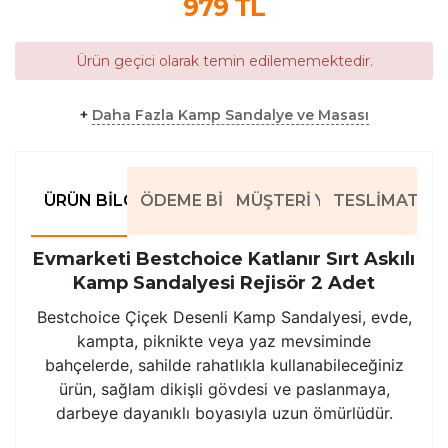
979
TL
Ürün geçici olarak temin edilememektedir.
+
Daha Fazla Kamp Sandalye ve Masası
ÜRÜN BILGILERI
ÖDEME BILGILERI
MÜŞTERI YORUMLARI
TESLIMAT BIL
Evmarketi Bestchoice Katlanır Sırt Askılı
Kamp Sandalyesi Rejisör 2 Adet
Bestchoice Çiçek Desenli Kamp Sandalyesi, evde,
kampta, piknikte veya yaz mevsiminde
bahçelerde, sahilde rahatlıkla kullanabileceğiniz
ürün, sağlam dikişli gövdesi ve paslanmaya,
darbeye dayanıklı boyasıyla uzun ömürlüdür.