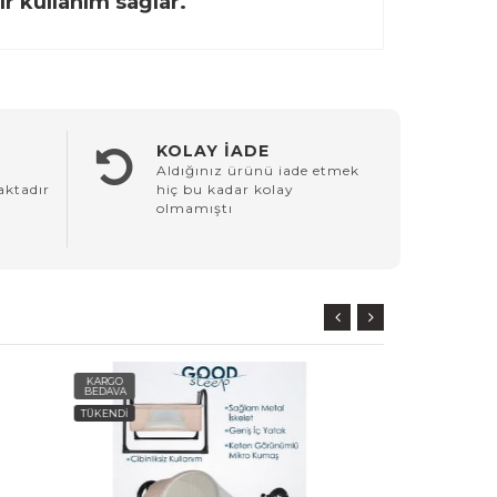
ir kullanım sağlar.
KOLAY İADE
Aldığınız ürünü iade etmek
aktadır
hiç bu kadar kolay
olmamıştı
KARGO
KARGO
BEDAVA
BEDAVA
TÜKENDİ
TÜKENDİ