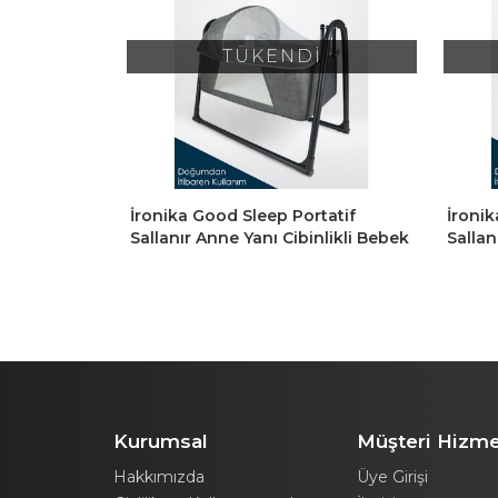
İ
TÜKENDİ
tatif
İronika Good Sleep Portatif
Sallan
nlikli Bebek
Sallanır Anne Yanı Cibinlikli Bebek
Yanı 
şik - Füme
Beşiği Bebek Yatağı Beşik - Kahve
Kurumsal
Müşteri Hizme
Hakkımızda
Üye Girişi