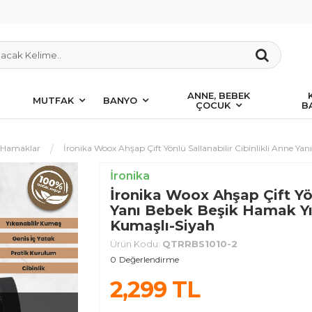
ANNE, BEBEK
MUTFAK
BANYO
ÇOCUK
B
e Hamaklar
İronika Woox Ahşap Çift Yönlü Sallanabilir Cibinlikli Anne Y
İronika
İronika Woox Ahşap Çift Yön
Yanı Bebek Beşik Hamak Yı
Kumaşlı-Siyah
Ürün Kodu:
QTRRBS1010-2
0
Değerlendirme
2,299
TL