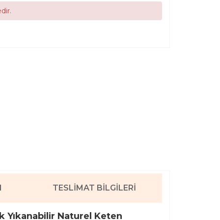
dir.
I
TESLIMAT BILGILERI
k Yıkanabilir Naturel Keten