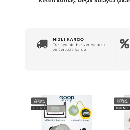
Keten kumaş, beşik kolayca çıkarıl
HIZLI KARGO
Türkiye’nin her yerine hızlı
ve ücretsiz kargo
KARGO
KARG
BEDAVA
BEDAV
TÜKENDİ
TÜKEN