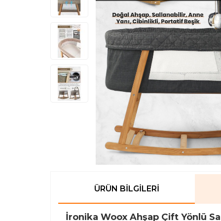
ÜRÜN BILGILERI
İronika Woox Ahşap Çift Yönlü Sal