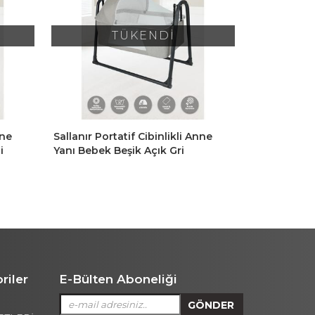
TÜKENDİ
nne
Sallanır Portatif Cibinlikli Anne
İronika QuB
Yanı Bebek Beşik Koyu Gri
Ahşap Anne 
Kahverengi
riler
E-Bülten Aboneliği