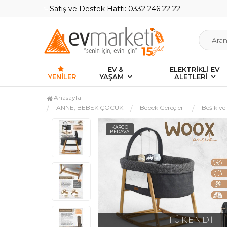
Satış ve Destek Hattı: 0332 246 22 22
EV &
ELEKTRİKLİ EV
YENILER
YAŞAM
ALETLERİ
Anasayfa
ANNE, BEBEK ÇOCUK
Bebek Gereçleri
Beşik v
KARGO
BEDAVA
TÜKENDİ