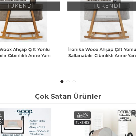
TÜKENDİ
TÜKENDİ
ka Woox Ahşap Çift Yönlü
İronika Good Sleep Portatif
abilir Cibinlikli Anne Yanı
Sallanır Anne Yanı Cibinlikli
 Beşik Hamak Yıkanabilir
Beşiği Bebek Yatağı Beşik -
l Keten Kumaşlı-Gri
Çok Satan Ürünler
O
KARGO
A
BEDAVA
Dİ
TÜKENDİ