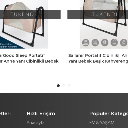
TÜKENDİ
TÜKENDİ
ır Portatif Cibinlikli Anne
Sallanır Portatif Cibinlikli A
Bebek Beşik Kahverengi
Yanı Bebek Beşik Açık Gri
tleri
Hızlı Erişim
Popüler Katego
Anasayfa
EV & YAŞAM