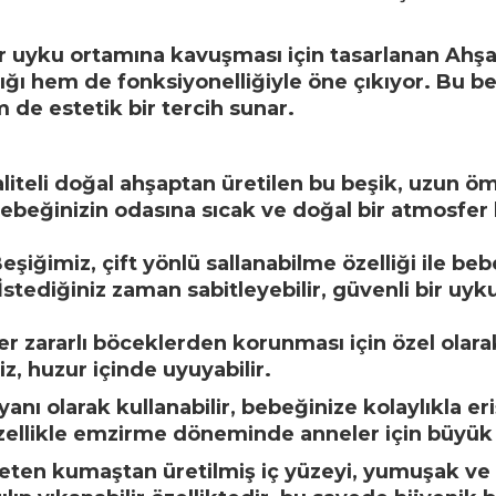
 uyku ortamına kavuşması için tasarlanan Ahşap Ç
ığı hem de fonksiyonelliğiyle öne çıkıyor. Bu b
 de estetik bir tercih sunar.
teli doğal ahşaptan üretilen bu beşik, uzun öm
ebeğinizin odasına sıcak ve doğal bir atmosfer 
Beşiğimiz, çift yönlü sallanabilme özelliği ile b
tediğiniz zaman sabitleyebilir, güvenli bir uyku
er zararlı böceklerden korunması için özel olarak
z, huzur içinde uyuyabilir.
yanı olarak kullanabilir, bebeğinize kolaylıkla e
 özellikle emzirme döneminde anneler için büyük b
eten kumaştan üretilmiş iç yüzeyi, yumuşak ve 