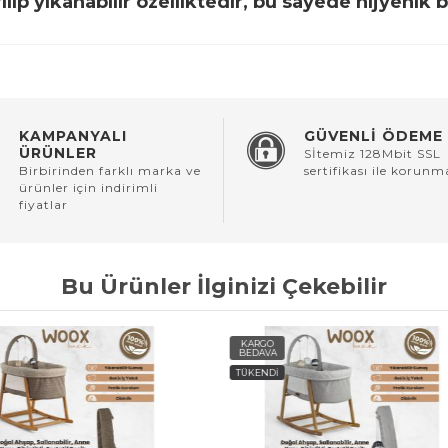
ıp yıkanabilir özelliktedir, bu sayede hijyenik b
KAMPANYALI
GÜVENLİ ÖDEME
ÜRÜNLER
Sİtemiz 128Mbit SSL
Birbirinden farklı marka ve
sertifikası ile korunm
ürünler için indirimli
fiyatlar
Bu Ürünler İlginizi Çekebilir
O
KARGO
A
BEDAVA
Dİ
TÜKENDİ