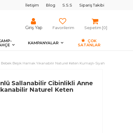
İletişim
Blog
S.S.S
Sipariş Takibi
Giriş Yap
Favorilerim
Sepetim [
0
]
KAMP-
ÇOK
KAMPANYALAR
AHÇE
SATANLAR
anı Bebek Beşik Hamak Yıkanabilir Naturel Keten Kumaşlı-Siyah
lü Sallanabilir Cibinlikli Anne
kanabilir Naturel Keten