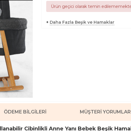
Ürün geçici olarak temin edilememekte
+
Daha Fazla Beşik ve Hamaklar
ÖDEME BILGILERI
MÜŞTERI YORUMLAR
lanabilir Cibinlikli Anne Yanı Bebek Beşik Hama