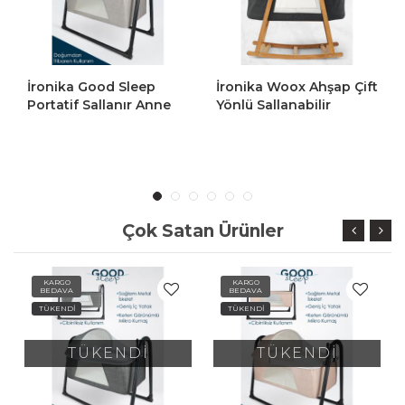
İronika Woox Ahşap Çift
İronika Woox Ahşap Çift
Yönlü Sallanabilir
Yönlü Sallanabilir
Cibinlikli Anne Yanı
Cibinlikli Anne Yanı
Bebek Beşik Hamak
Bebek Beşik Hamak
Yıkanabilir Naturel
Yıkanabilir Naturel
Keten Kumaşlı-Siyah
Keten Kumaşlı-Gri
Çok Satan Ürünler
KARGO
KARGO
BEDAVA
BEDAVA
TÜKENDİ
TÜKENDİ
TÜKENDİ
TÜKENDİ