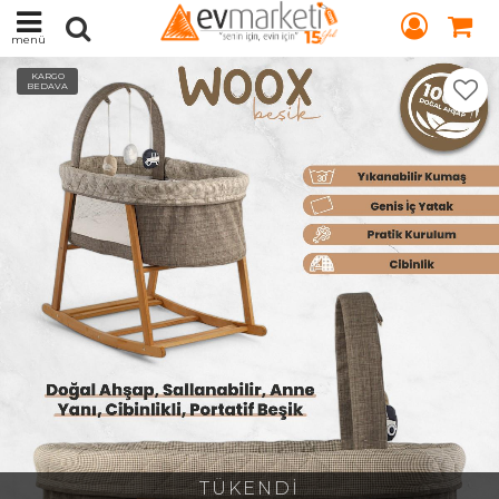
menü
KARGO
BEDAVA
TÜKENDİ