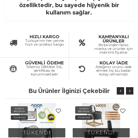
özelliktedir, bu sayede hijyenik bir
kullanım sağlar.
HIZLI KARGO
KAMPANYALI
Türkiye’nin her yerine
ÜRÜNLER
hızlı ve ücretsiz kargo
Birbirinden farklı
marka ve ürünler için
indirimli fiyatlar
GÜVENLİ ÖDEME
KOLAY İADE
Sİtemiz 128Mbit SSL
Aldığınız ürünü iade
sertifikası ile
etmek hiç bu kadar
korunmaktadır
kolay olmamıştı
Bu Ürünler İlginizi Çekebilir
KARGO
KARGO
BEDAVA
BEDAVA
TÜKENDİ
TÜKENDİ
TÜKENDİ
TÜKENDİ