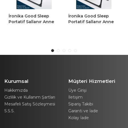
İronika Good Sleep
Sallanır Portatif
Portatif Sallanır Anne
Cibinlikli Anne Yanı
Yanı Cibinlikli Bebek
Bebek Beşik Kahverengi
Beşiği Bebek Yatağı
Beşik - Kahve
Kurumsal
Müşteri Hizmetleri
Hakkımızda
Üye Girişi
Gizlilik ve Kullanım Şartları
İletişim
Mesafeli Satış Sözleşmesi
Sipariş Takibi
S.S.S.
Garanti ve İade
Kolay İade