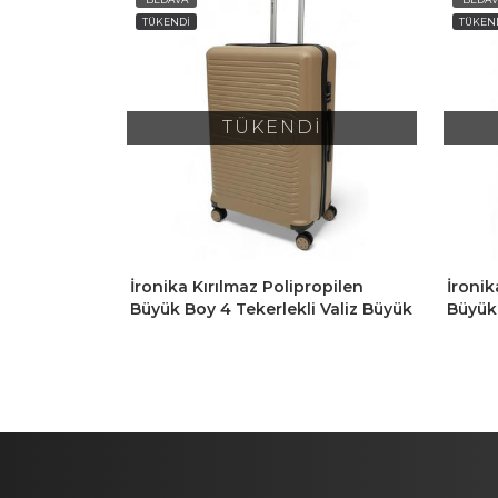
TÜKENDİ
TÜKEN
İ
TÜKENDİ
opilen
İronika Kırılmaz Polipropilen
İronik
 Valiz Büyük
Büyük Boy 4 Tekerlekli Valiz Büyük
Büyük 
Boy Bavul Kırmızı
Boy Ba