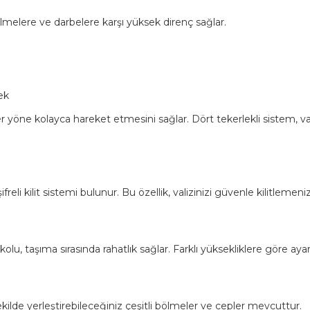
zilmelere ve darbelere karşı yüksek direnç sağlar.
ek
 yöne kolayca hareket etmesini sağlar. Dört tekerlekli sistem, valizi
freli kilit sistemi bulunur. Bu özellik, valizinizi güvenle kilitlemeni
u, taşıma sırasında rahatlık sağlar. Farklı yüksekliklere göre ayarl
 şekilde yerleştirebileceğiniz çeşitli bölmeler ve cepler mevcuttur.