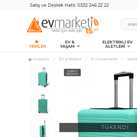
Satış ve Destek Hattı: 0332 246 22 22
EV &
ELEKTRİKLİ EV
YENILER
YAŞAM
ALETLERİ
Anasayfa
EV & YAŞAM
Ev Düzenleme
Valizl
KARGO
BEDAVA
TÜKENDİ