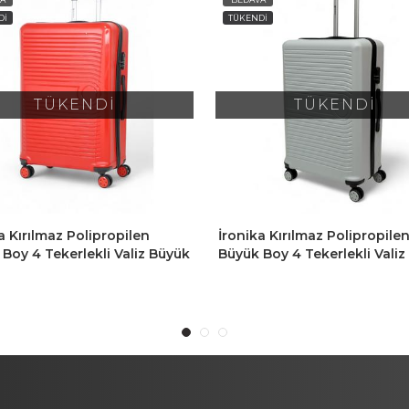
Dİ
TÜKENDİ
TÜKENDİ
TÜKENDİ
a Kırılmaz Polipropilen
İronika Kırılmaz Polipropile
Boy 4 Tekerlekli Valiz Büyük
Kabin Boy 4 Tekerlekli Valiz
vul Gri
Kabin Tipi Bavul Haki Yeşil