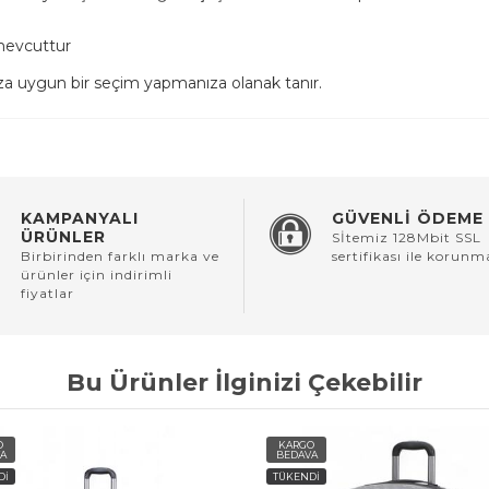
 mevcuttur
ınıza uygun bir seçim yapmanıza olanak tanır.
KAMPANYALI
GÜVENLİ ÖDEME
ÜRÜNLER
Sİtemiz 128Mbit SSL
Birbirinden farklı marka ve
sertifikası ile korunm
ürünler için indirimli
fiyatlar
Bu Ürünler İlginizi Çekebilir
O
KARGO
A
BEDAVA
Dİ
TÜKENDİ