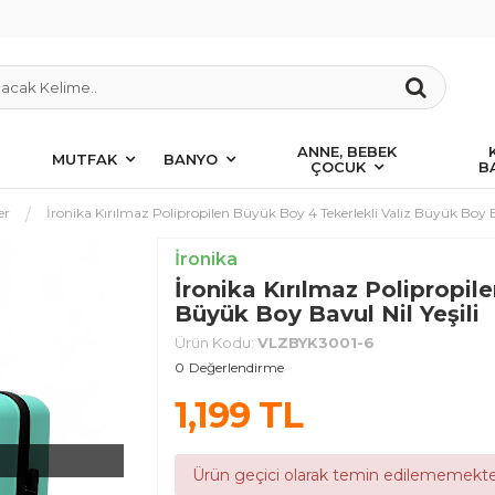
ANNE, BEBEK
MUTFAK
BANYO
ÇOCUK
B
er
İronika Kırılmaz Polipropilen Büyük Boy 4 Tekerlekli Valiz Büyük Boy Ba
İronika
İronika Kırılmaz Polipropil
Büyük Boy Bavul Nil Yeşili
Ürün Kodu:
VLZBYK3001-6
0
Değerlendirme
1,199
TL
Ürün geçici olarak temin edilememekte