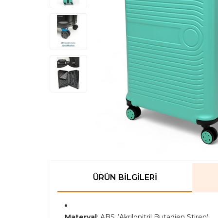
ÜRÜN BILGILERI
Materyal
: ABS (Akrilonitril Butadien Stiren)