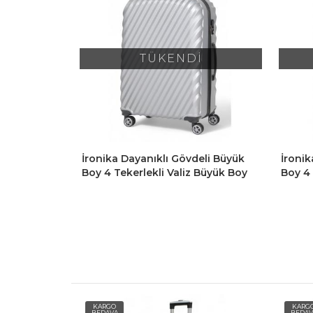
İ
TÜKENDİ
eli Büyük
İronika Dayanıklı Gövdeli Büyük
İronik
 Büyük Boy
Boy 4 Tekerlekli Valiz Büyük Boy
4 Teke
Bavul Kırmızı
Gri
KARGO
KARG
BEDAVA
BEDAV