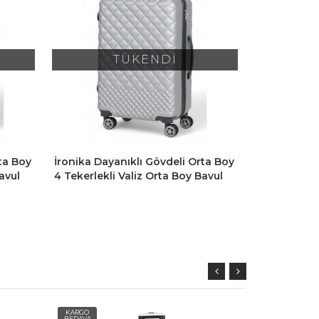
TÜKENDİ
ta Boy
İronika Dayanıklı Gövdeli Orta Boy
İronika Day
avul
4 Tekerlekli Valiz Orta Boy Bavul
4 Tekerlekli
Kırmızı
Turkuaz
KARGO
KARGO
BEDAVA
BEDAVA