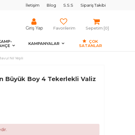
İletişim
Blog
S.S.S
Sipariş Takibi
Giriş Yap
Favorilerim
Sepetim [
0
]
KAMP-
ÇOK
KAMPANYALAR
AHÇE
SATANLAR
vul Nil Yeşili
en Büyük Boy 4 Tekerlekli Valiz
dir.