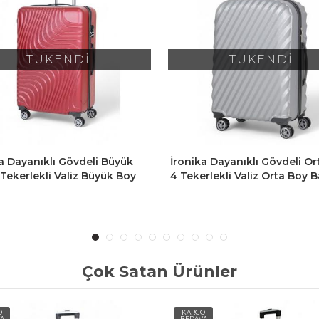
TÜKENDİ
TÜKENDİ
a Dayanıklı Gövdeli Orta Boy
İronika Dayanıklı Gövdeli Or
rlekli Valiz Orta Boy Bavul
4 Tekerlekli Valiz Orta Boy B
Gri
Çok Satan Ürünler
O
KARGO
A
BEDAVA