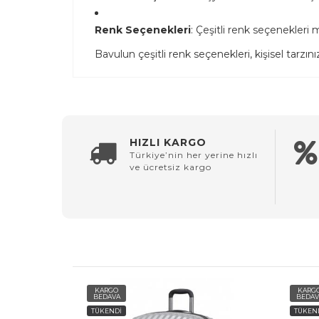
Renk Seçenekleri
: Çeşitli renk seçenekleri
Bavulun çeşitli renk seçenekleri, kişisel tarz
HIZLI KARGO
Türkiye’nin her yerine hızlı
ve ücretsiz kargo
KARGO
KARG
BEDAVA
BEDAV
TÜKENDİ
TÜKEN