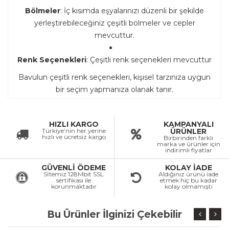
Bölmeler
: İç kısımda eşyalarınızı düzenli bir şekilde
yerleştirebileceğiniz çeşitli bölmeler ve cepler
mevcuttur.
Renk Seçenekleri
: Çeşitli renk seçenekleri mevcuttur
Bavulun çeşitli renk seçenekleri, kişisel tarzınıza uygun
bir seçim yapmanıza olanak tanır.
HIZLI KARGO
KAMPANYALI
Türkiye’nin her yerine
ÜRÜNLER
hızlı ve ücretsiz kargo
Birbirinden farklı
marka ve ürünler için
indirimli fiyatlar
GÜVENLİ ÖDEME
KOLAY İADE
Sİtemiz 128Mbit SSL
Aldığınız ürünü iade
sertifikası ile
etmek hiç bu kadar
korunmaktadır
kolay olmamıştı
Bu Ürünler İlginizi Çekebilir