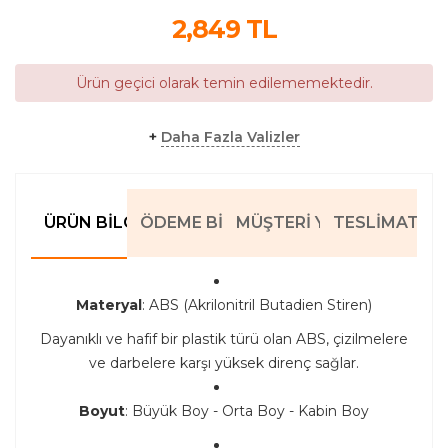
2,849
TL
Ürün geçici olarak temin edilememektedir.
+
Daha Fazla Valizler
ÜRÜN BILGILERI
ÖDEME BILGILERI
MÜŞTERI YORUMLARI
TESLIMAT BIL
Materyal
: ABS (Akrilonitril Butadien Stiren)
Dayanıklı ve hafif bir plastik türü olan ABS, çizilmelere
ve darbelere karşı yüksek direnç sağlar.
Boyut
: Büyük Boy - Orta Boy - Kabin Boy