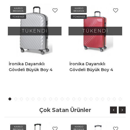
KARGO
KARGO
BEDAVA
BEDAVA
TÜKENDİ
TÜKENDİ
TÜKENDİ
TÜKENDİ
İronika Dayanıklı
İronika Dayanıklı
Gövdeli Büyük Boy 4
Gövdeli Orta Boy 4
Tekerlekli Valiz Büyük
Tekerlekli Valiz Orta Boy
Boy Bavul Kırmızı
Bavul Gri
Çok Satan Ürünler
KARGO
KARGO
BEDAVA
BEDAVA