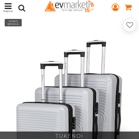
menü
KARGO
BEDAVA
TÜKENDİ