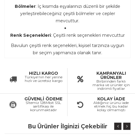
Bölmeler
: İç kısımda eşyalarınızı düzenli bir şekilde
yerleştirebileceğiniz çeşitli bölmeler ve cepler
mevcuttur.
Renk Seçenekleri
: Çeşitli renk seçenekleri mevcuttur
Bavulun çeşitli renk seçenekleri, kişisel tarzınıza uygun
bir seçim yapmanıza olanak tanır.
HIZLI KARGO
KAMPANYALI
Türkiye’nin her yerine
ÜRÜNLER
hızlı ve ücretsiz kargo
Birbirinden farklı
marka ve ürünler için
indirimli fiyatlar
GÜVENLİ ÖDEME
KOLAY İADE
Sİtemiz 128Mbit SSL
Aldığınız ürünü iade
sertifikası ile
etmek hiç bu kadar
korunmaktadır
kolay olmamıştı
Bu Ürünler İlginizi Çekebilir