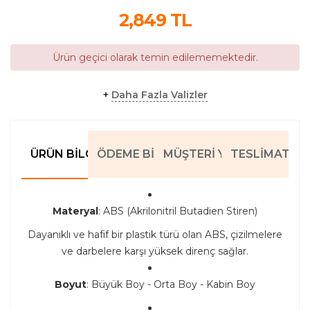
2,849
TL
Ürün geçici olarak temin edilememektedir.
+
Daha Fazla Valizler
ÜRÜN BILGILERI
ÖDEME BILGILERI
MÜŞTERI YORUMLARI
TESLIMAT BIL
Materyal
: ABS (Akrilonitril Butadien Stiren)
Dayanıklı ve hafif bir plastik türü olan ABS, çizilmelere
ve darbelere karşı yüksek direnç sağlar.
Boyut
: Büyük Boy - Orta Boy - Kabin Boy