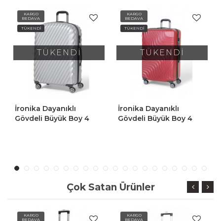
KARGO
KARGO
BEDAVA
BEDAVA
TÜKENDİ
TÜKENDİ
TÜKENDİ
TÜKENDİ
İronika Dayanıklı
İronika Dayanıklı
Gövdeli Büyük Boy 4
Gövdeli Orta Boy 4
Tekerlekli Valiz Büyük
Tekerlekli Valiz Orta Boy
Boy Bavul Kırmızı
Bavul Gri
Çok Satan Ürünler
KARGO
KARGO
BEDAVA
BEDAVA