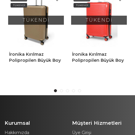
TÜKENDİ
TÜKENDİ
TÜKENDİ
TÜKENDİ
İronika Kırılmaz
İronika Kırılmaz
Polipropilen Büyük Boy
Polipropilen Büyük Boy
4 Tekerlekli Valiz Büyük
4 Tekerlekli Valiz Büyük
Boy Bavul Kırmızı
Boy Bavul Gri
Kurumsal
Müşteri Hizmetleri
Hakkımızda
Üye Girişi