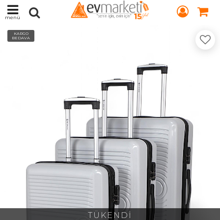
menü
KARGO
BEDAVA
TÜKENDİ