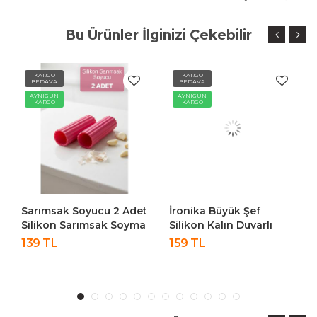
Bu Ürünler İlginizi Çekebilir
KARGO
KARGO
BEDAVA
BEDAVA
AYNIGÜN
AYNIGÜN
KARGO
KARGO
Sarımsak Soyucu 2 Adet
İronika Büyük Şef
Silikon Sarımsak Soyma
Silikon Kalın Duvarlı
Aparatı Rulo Sarımsak
Yuvarlak Kek Kalıbı
139 TL
159 TL
Soyucu