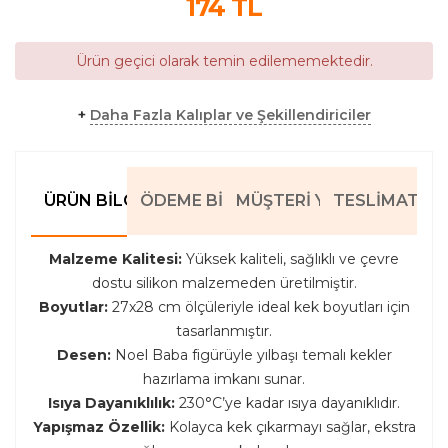
174
TL
Ürün geçici olarak temin edilememektedir.
+
Daha Fazla Kalıplar ve Şekillendiriciler
ÜRÜN BILGILERI
ÖDEME BILGILERI
MÜŞTERI YORUMLARI
TESLIMAT BIL
Malzeme Kalitesi:
Yüksek kaliteli, sağlıklı ve çevre
dostu silikon malzemeden üretilmiştir.
Boyutlar:
27x28 cm ölçüleriyle ideal kek boyutları için
tasarlanmıştır.
Desen:
Noel Baba figürüyle yılbaşı temalı kekler
hazırlama imkanı sunar.
Isıya Dayanıklılık:
230°C’ye kadar ısıya dayanıklıdır.
Yapışmaz Özellik:
Kolayca kek çıkarmayı sağlar, ekstra