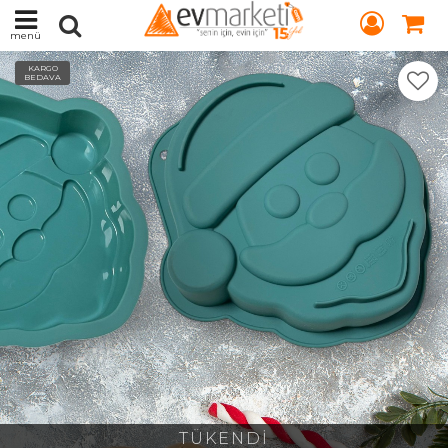
menü
KARGO
BEDAVA
TÜKENDİ