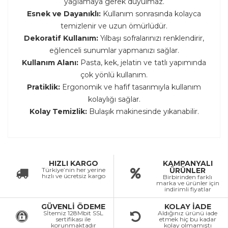
yağlamaya gerek duyulmaz.
Esnek ve Dayanıklı:
Kullanım sonrasında kolayca
temizlenir ve uzun ömürlüdür.
Dekoratif Kullanım:
Yılbaşı sofralarınızı renklendirir,
eğlenceli sunumlar yapmanızı sağlar.
Kullanım Alanı:
Pasta, kek, jelatin ve tatlı yapımında
çok yönlü kullanım.
Pratiklik:
Ergonomik ve hafif tasarımıyla kullanım
kolaylığı sağlar.
Kolay Temizlik:
Bulaşık makinesinde yıkanabilir.
HIZLI KARGO
KAMPANYALI
Türkiye’nin her yerine
ÜRÜNLER
hızlı ve ücretsiz kargo
Birbirinden farklı
marka ve ürünler için
indirimli fiyatlar
GÜVENLİ ÖDEME
KOLAY İADE
Sİtemiz 128Mbit SSL
Aldığınız ürünü iade
sertifikası ile
etmek hiç bu kadar
korunmaktadır
kolay olmamıştı