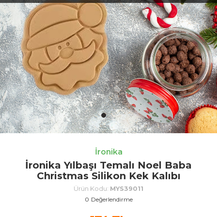
İronika
İronika Yılbaşı Temalı Noel Baba
Christmas Silikon Kek Kalıbı
Ürün Kodu:
MYS39011
0
Değerlendirme