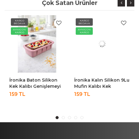
Çok Satan Ürünler
KARGO
KARGO
BEDAVA
BEDAVA
AYNIGÜN
AYNIGÜN
KARGO
KARGO
İronika Baton Silikon
İronika Kalın Silikon 9Lu
Kek Kalıbı Genişlemeyi
Mufin Kalıbı Kek
Önleyen Extra
Çikolata Kurabiye Kalıbı
159 TL
159 TL
Kuvvetlendirilmiş Kek
Çikolata Pasta Kalıbı