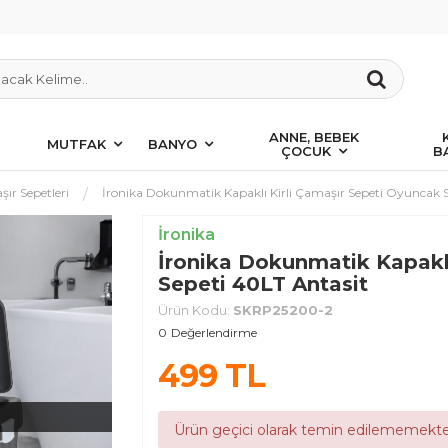
ANNE, BEBEK
MUTFAK
BANYO
ÇOCUK
B
ır Sepetleri
İronika Dokunmatik Kapaklı Kirli Çamaşır Sepeti Oyuncak S
İronika
İronika Dokunmatik Kapaklı
Sepeti 40LT Antasit
Ürün Kodu:
SKRP25200-2
0
Değerlendirme
499
TL
Ürün geçici olarak temin edilememekte