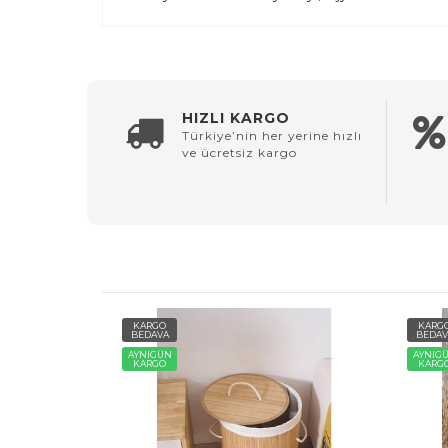
HIZLI KARGO
Türkiye’nin her yerine hızlı
ve ücretsiz kargo
KARGO
KARG
BEDAVA
BEDAV
AYNIGÜN
AYNIG
KARGO
KARG