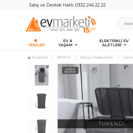
Satış ve Destek Hattı: 0332 246 22 22
EV &
ELEKTRİKLİ EV
YENILER
YAŞAM
ALETLERİ
Anasayfa
BANYO
Banyo Aksesuarları
Çamaş
KARGO
BEDAVA
TÜKENDİ