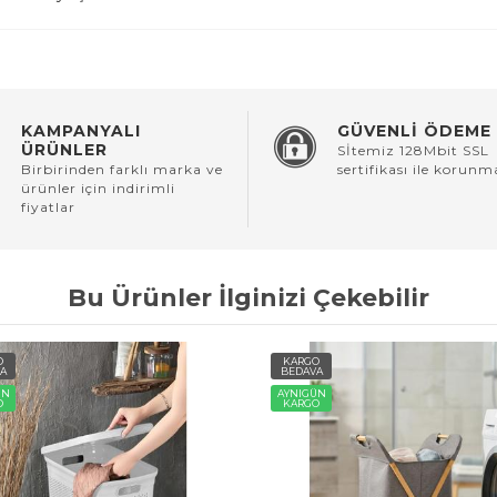
KAMPANYALI
GÜVENLİ ÖDEME
ÜRÜNLER
Sİtemiz 128Mbit SSL
Birbirinden farklı marka ve
sertifikası ile korunm
ürünler için indirimli
fiyatlar
Bu Ürünler İlginizi Çekebilir
O
KARGO
A
BEDAVA
ÜN
AYNIGÜN
O
KARGO