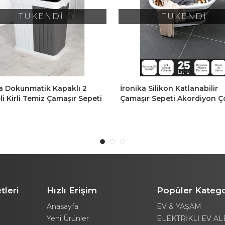
TÜKENDİ
TÜKENDİ
a Silikon Katlanabilir
İronika Dokunmatik Kapaklı
ır Sepeti Akordiyon Çok
Bölmeli Kirli Temiz Çamaşır 
 Sepet 25LT Gri
Oyuncak Sepeti 80LT Krem-
tleri
Hızlı Erişim
Popüler Katego
Anasayfa
EV & YAŞAM
Yeni Ürünler
ELEKTRİKLİ EV AL