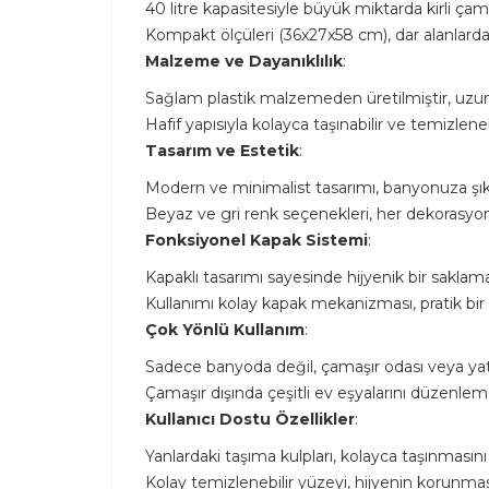
40 litre kapasitesiyle büyük miktarda kirli ça
Kompakt ölçüleri (36x27x58 cm), dar alanlarda bi
Malzeme ve Dayanıklılık
:
Sağlam plastik malzemeden üretilmiştir, uzun
Hafif yapısıyla kolayca taşınabilir ve temizlenebi
Tasarım ve Estetik
:
Modern ve minimalist tasarımı, banyonuza şık
Beyaz ve gri renk seçenekleri, her dekorasyon
Fonksiyonel Kapak Sistemi
:
Kapaklı tasarımı sayesinde hijyenik bir saklam
Kullanımı kolay kapak mekanizması, pratik bir
Çok Yönlü Kullanım
:
Sadece banyoda değil, çamaşır odası veya yatak
Çamaşır dışında çeşitli ev eşyalarını düzenle
Kullanıcı Dostu Özellikler
:
Yanlardaki taşıma kulpları, kolayca taşınmasını
Kolay temizlenebilir yüzeyi, hijyenin korunmasın