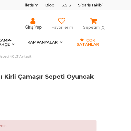
İletişim
Blog
S.S.S
Sipariş Takibi
Giriş Yap
Favorilerim
Sepetim [
0
]
KAMP-
ÇOK
KAMPANYALAR
AHÇE
SATANLAR
epeti 40LT Antasit
 Kirli Çamaşır Sepeti Oyuncak
dir.