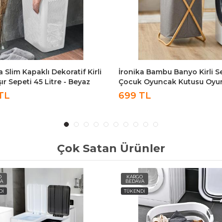
a Bambu Banyo Kirli Sepeti
Slim 2'li Kapaklı Dekoratif Ki
 Oyuncak Kutusu Oyuncak
Çamaşır Oyuncak Sepeti Ço
i
Amaçlı Sepet 90 Litre - Beya
TL
849 TL
Çok Satan Ürünler
O
KARGO
A
BEDAVA
Dİ
TÜKENDİ