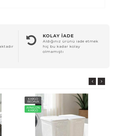
KOLAY İADE
Aldığınız ürünü iade etmek
aktadır
hiç bu kadar kolay
olmamıştı
KARGO
KARGO
BEDAVA
BEDAVA
AYNIGÜN
AYNIGÜN
KARGO
KARGO