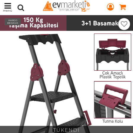
menü
KARGO
BEDAVA
TÜKENDİ