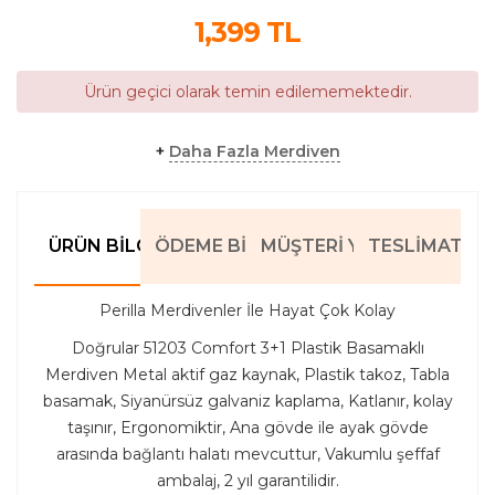
1,399
TL
Ürün geçici olarak temin edilememektedir.
+
Daha Fazla Merdiven
ÜRÜN BILGILERI
ÖDEME BILGILERI
MÜŞTERI YORUMLARI
TESLIMAT BIL
Perilla Merdivenler İle Hayat Çok Kolay
Doğrular 51203 Comfort 3+1 Plastik Basamaklı
Merdiven Metal aktif gaz kaynak, Plastik takoz, Tabla
basamak, Siyanürsüz galvaniz kaplama, Katlanır, kolay
taşınır, Ergonomiktir, Ana gövde ile ayak gövde
arasında bağlantı halatı mevcuttur, Vakumlu şeffaf
ambalaj, 2 yıl garantilidir.