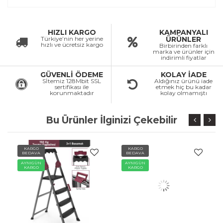
HIZLI KARGO
KAMPANYALI
Türkiye’nin her yerine
ÜRÜNLER
hızlı ve ücretsiz kargo
Birbirinden farklı
marka ve ürünler için
indirimli fiyatlar
GÜVENLİ ÖDEME
KOLAY İADE
Sİtemiz 128Mbit SSL
Aldığınız ürünü iade
sertifikası ile
etmek hiç bu kadar
korunmaktadır
kolay olmamıştı
Bu Ürünler İlginizi Çekebilir
KARGO
KARGO
BEDAVA
BEDAVA
AYNIGÜN
AYNIGÜN
KARGO
KARGO