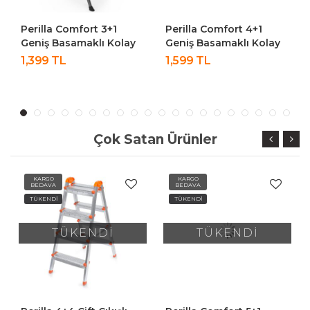
Perilla Comfort 3+1
Perilla Comfort 4+1
Geniş Basamaklı Kolay
Geniş Basamaklı Kolay
Taşıma Aparatlı
Taşıma Aparatlı
1,399 TL
1,599 TL
Merdiven
Merdiven
Çok Satan Ürünler
KARGO
KARGO
BEDAVA
BEDAVA
TÜKENDİ
TÜKENDİ
TÜKENDİ
TÜKENDİ