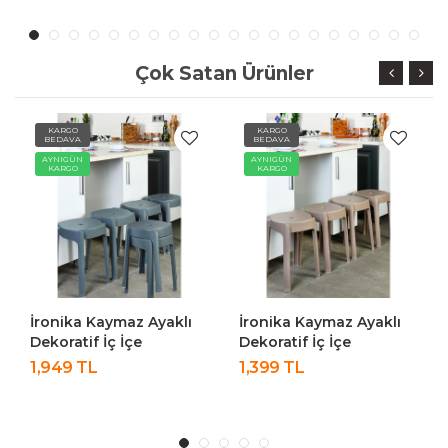
Çok Satan Ürünler
KARGO
KARGO
BEDAVA
BEDAVA
AYNIGÜN
AYNIGÜN
KARGO
KARGO
İronika Kaymaz Ayaklı
İronika Kaymaz Ayaklı
Dekoratif İç İçe
Dekoratif İç İçe
Geçebilen Plastik
Geçebilen Plastik
1,949 TL
1,399 TL
Tabure Mutfak Bahçe
Tabure Mutfak Bahçe
Taburesi 6 Adet Antrasit
Taburesi 4 Adet Latte