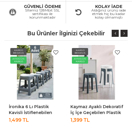
GÜVENLİ ÖDEME
KOLAY İADE
Sİtemiz 128Mbit SSL
Aldığınız ürünü iade
sertifikası ile
etmek hiç bu kadar
korunmaktadır
kolay olmamıştı
Bu Ürünler İlginizi Çekebilir
KARGO
KARGO
BEDAVA
BEDAVA
AYNIGÜN
AYNIGÜN
KARGO
KARGO
İronika 6 Lı Plastik
Kaymaz Ayaklı Dekoratif
Kavisli İstiflenebilen
İç İçe Geçebilen Plastik
Ortopedik Rahat
Tabure Mutfak Bahçe
1,499 TL
1,399 TL
Tabure - Gri
Taburesi 4 Adet
Antrasit