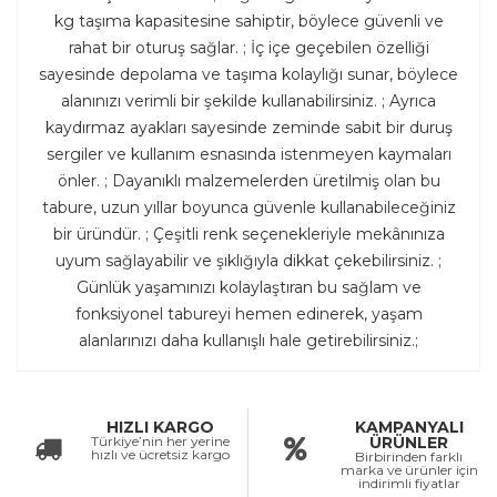
kg taşıma kapasitesine sahiptir, böylece güvenli ve
rahat bir oturuş sağlar. ; İç içe geçebilen özelliği
sayesinde depolama ve taşıma kolaylığı sunar, böylece
alanınızı verimli bir şekilde kullanabilirsiniz. ; Ayrıca
kaydırmaz ayakları sayesinde zeminde sabit bir duruş
sergiler ve kullanım esnasında istenmeyen kaymaları
önler. ; Dayanıklı malzemelerden üretilmiş olan bu
tabure, uzun yıllar boyunca güvenle kullanabileceğiniz
bir üründür. ; Çeşitli renk seçenekleriyle mekânınıza
uyum sağlayabilir ve şıklığıyla dikkat çekebilirsiniz. ;
Günlük yaşamınızı kolaylaştıran bu sağlam ve
fonksiyonel tabureyi hemen edinerek, yaşam
alanlarınızı daha kullanışlı hale getirebilirsiniz.;
HIZLI KARGO
KAMPANYALI
Türkiye’nin her yerine
ÜRÜNLER
hızlı ve ücretsiz kargo
Birbirinden farklı
marka ve ürünler için
indirimli fiyatlar