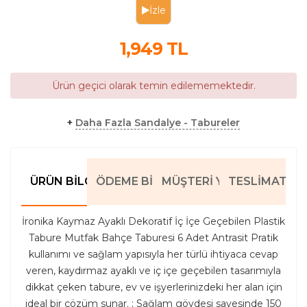
İzle
1,949
TL
Ürün geçici olarak temin edilememektedir.
+
Daha Fazla Sandalye - Tabureler
ÜRÜN BILGILERI
ÖDEME BILGILERI
MÜŞTERI YORUMLARI
TESLIMAT BIL
İronika Kaymaz Ayaklı Dekoratif İç İçe Geçebilen Plastik
Tabure Mutfak Bahçe Taburesi 6 Adet Antrasit Pratik
kullanımı ve sağlam yapısıyla her türlü ihtiyaca cevap
veren, kaydırmaz ayaklı ve iç içe geçebilen tasarımıyla
dikkat çeken tabure, ev ve işyerlerinizdeki her alan için
ideal bir çözüm sunar. ; Sağlam gövdesi sayesinde 150