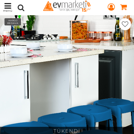
menü
KARGO
BEDAVA
TÜKENDİ