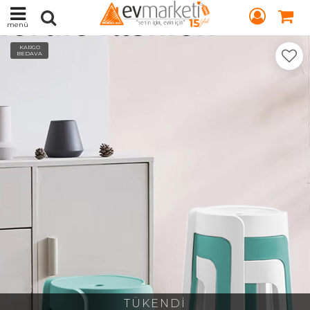
menü
KARGO
BEDAVA
TÜKENDİ