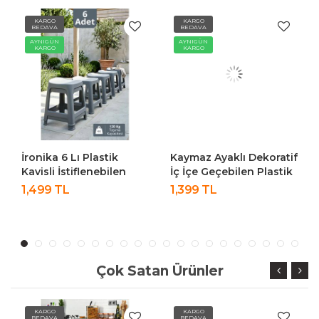
KARGO
KARGO
BEDAVA
BEDAVA
AYNIGÜN
AYNIGÜN
KARGO
KARGO
İronika 6 Lı Plastik
Kaymaz Ayaklı Dekoratif
Kavisli İstiflenebilen
İç İçe Geçebilen Plastik
Ortopedik Rahat
Tabure Mutfak Bahçe
1,499 TL
1,399 TL
Tabure - Gri
Taburesi 4 Adet
Antrasit
Çok Satan Ürünler
KARGO
KARGO
BEDAVA
BEDAVA