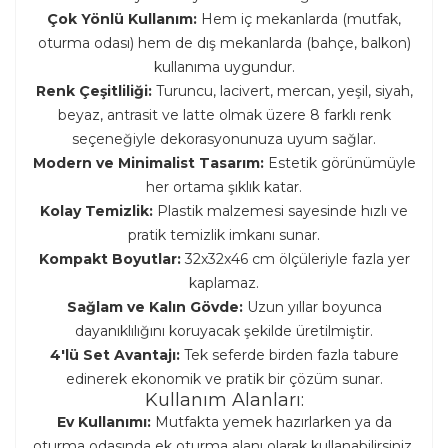
Çok Yönlü Kullanım:
Hem iç mekanlarda (mutfak,
oturma odası) hem de dış mekanlarda (bahçe, balkon)
kullanıma uygundur.
Renk Çeşitliliği:
Turuncu, lacivert, mercan, yeşil, siyah,
beyaz, antrasit ve latte olmak üzere 8 farklı renk
seçeneğiyle dekorasyonunuza uyum sağlar.
Modern ve Minimalist Tasarım:
Estetik görünümüyle
her ortama şıklık katar.
Kolay Temizlik:
Plastik malzemesi sayesinde hızlı ve
pratik temizlik imkanı sunar.
Kompakt Boyutlar:
32x32x46 cm ölçüleriyle fazla yer
kaplamaz.
Sağlam ve Kalın Gövde:
Uzun yıllar boyunca
dayanıklılığını koruyacak şekilde üretilmiştir.
4'lü Set Avantajı:
Tek seferde birden fazla tabure
edinerek ekonomik ve pratik bir çözüm sunar.
Kullanım Alanları:
Ev Kullanımı:
Mutfakta yemek hazırlarken ya da
oturma odasında ek oturma alanı olarak kullanabilirsiniz.