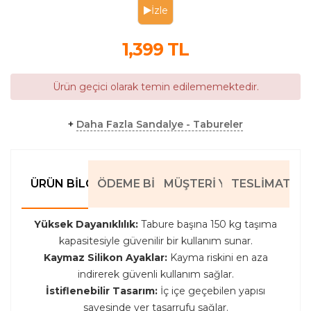
İzle
1,399
TL
Ürün geçici olarak temin edilememektedir.
+
Daha Fazla Sandalye - Tabureler
ÜRÜN BILGILERI
ÖDEME BILGILERI
MÜŞTERI YORUMLARI
TESLIMAT BIL
Yüksek Dayanıklılık:
Tabure başına 150 kg taşıma
kapasitesiyle güvenilir bir kullanım sunar.
Kaymaz Silikon Ayaklar:
Kayma riskini en aza
indirerek güvenli kullanım sağlar.
İstiflenebilir Tasarım:
İç içe geçebilen yapısı
sayesinde yer tasarrufu sağlar.