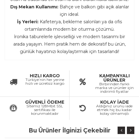
Dış Mekan Kullanımı:
Bahçe ve balkon gibi açık alanlar
için ideal.
İş Yerleri:
Kafeterya, bekleme salonları ya da ofis
ortamlarında modern bir oturma çözümü.
İronika taburelerle işlevselliği ve modern tasarımı bir
arada yaşayın. Hem pratik hem de dekoratif bu ürün,
günlük hayatınızı kolaylaştırmak için tasarlandı!
HIZLI KARGO
KAMPANYALI
Türkiye’nin her yerine
ÜRÜNLER
hızlı ve ücretsiz kargo
Birbirinden farklı
marka ve ürünler için
indirimli fiyatlar
GÜVENLİ ÖDEME
KOLAY İADE
Sİtemiz 128Mbit SSL
Aldığınız ürünü iade
sertifikası ile
etmek hiç bu kadar
korunmaktadır
kolay olmamıştı
Bu Ürünler İlginizi Çekebilir