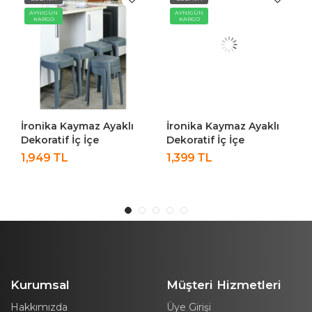
AYNIGÜN
AYNIGÜN
KARGO
KARGO
İronika Kaymaz Ayaklı
İronika Kaymaz Ayaklı
Dekoratif İç İçe
Dekoratif İç İçe
Geçebilen Plastik
Geçebilen Plastik
1,949 TL
1,399 TL
Tabure Mutfak Bahçe
Tabure Mutfak Bahçe
Taburesi 6 Adet Antrasit
Taburesi 4 Adet Latte
Kurumsal
Müşteri Hizmetleri
Hakkımızda
Üye Girişi