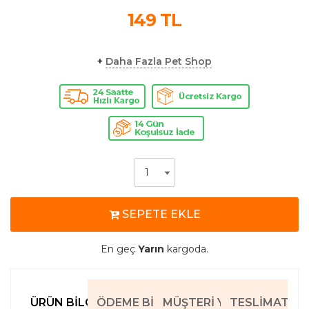
149
TL
+
Daha Fazla Pet Shop
SEPETE EKLE
En geç
Yarın
kargoda.
ÜRÜN BILGILERI
ÖDEME BILGILERI
MÜŞTERI YORUMLARI
TESLIMAT BIL