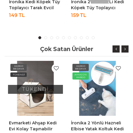
üy
İronika 2\\\\\\\\\\\\\\\'li Kedi
İronika Tuşlu Otomatik
Köpek Tüy Toplayıcı
Temizlenen Kedi Köpek
Tarak Evcil Hayvan
Tüy Toplayıcı Tarak
159 TL
239 TL
Fırçası Tarağı Küçük-
Evcil Hayvan Fırçası
Büyük Set
Tarağı
Çok Satan Ürünler
KARGO
KARGO
BEDAVA
BEDAVA
AYNIGÜN
AYNIGÜN
KARGO
KARGO
İ
Kedi
İronika 2 Yönlü Hazneli
İronika Tuşlu Otomat
lir
Elbise Yatak Koltuk Kedi
Temizlenen Kedi Köp