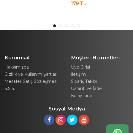
eyaz
Köpek Kıl Toz Toplayıcı
Tüy Toplayıcı Tarak
179 TL
169 TL
Tüy Gırgırı
Evcil Hayvan Fırçası
Tarağı
Kurumsal
Müşteri Hizmetleri
Hakkımızda
Üye Girişi
Gizlilik ve Kullanım Şartları
İletişim
Mesafeli Satış Sözleşmesi
Sipariş Takibi
S.S.S.
Garanti ve İade
Kolay İade
Sosyal Medya