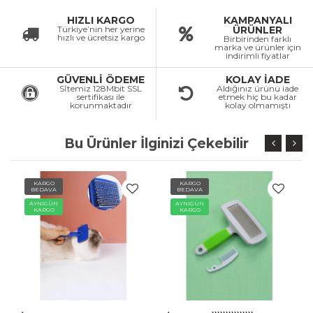
HIZLI KARGO
KAMPANYALI
Türkiye’nin her yerine
ÜRÜNLER
hızlı ve ücretsiz kargo
Birbirinden farklı
marka ve ürünler için
indirimli fiyatlar
GÜVENLİ ÖDEME
KOLAY İADE
Sİtemiz 128Mbit SSL
Aldığınız ürünü iade
sertifikası ile
etmek hiç bu kadar
korunmaktadır
kolay olmamıştı
Bu Ürünler İlginizi Çekebilir
KARGO
KARGO
BEDAVA
BEDAVA
AYNIGÜN
AYNIGÜN
KARGO
KARGO