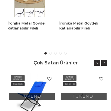
İronika Metal Gövdeli
İronika Metal Gövdeli
Katlanabilir Fileli
Katlanabilir Fileli
Pozisyonlu Şezlong Plaj
Pozisyonlu Şezlong Plaj
Sandalyesi Sarı
Sandalyesi Siyah
Çok Satan Ürünler
KARGO
KARGO
BEDAVA
BEDAVA
TÜKENDİ
TÜKENDİ
TÜKENDİ
TÜKENDİ