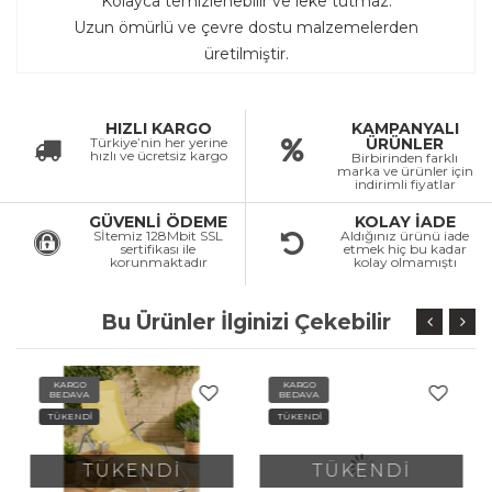
Kolayca temizlenebilir ve leke tutmaz.
Uzun ömürlü ve çevre dostu malzemelerden
üretilmiştir.
HIZLI KARGO
KAMPANYALI
Türkiye’nin her yerine
ÜRÜNLER
hızlı ve ücretsiz kargo
Birbirinden farklı
marka ve ürünler için
indirimli fiyatlar
GÜVENLİ ÖDEME
KOLAY İADE
Sİtemiz 128Mbit SSL
Aldığınız ürünü iade
sertifikası ile
etmek hiç bu kadar
korunmaktadır
kolay olmamıştı
Bu Ürünler İlginizi Çekebilir
KARGO
KARGO
BEDAVA
BEDAVA
TÜKENDİ
TÜKENDİ
TÜKENDİ
TÜKENDİ