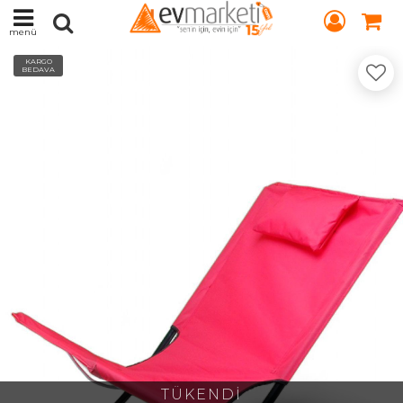
menü
KARGO
BEDAVA
TÜKENDİ