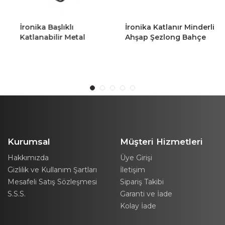
İronika Başlıklı
İronika Katlanır Minderli
Katlanabilir Metal
Ahşap Şezlong Bahçe
Şezlong Bahçe Balkon
Balkon Mobilyası Plaj
Plaj Sandalyesi - Mavi
Sandalyesi
Kurumsal
Müşteri Hizmetleri
Hakkımızda
Üye Girişi
Gizlilik ve Kullanım Şartları
İletişim
Mesafeli Satış Sözleşmesi
Sipariş Takibi
S.S.S.
Garanti ve İade
Kolay İade