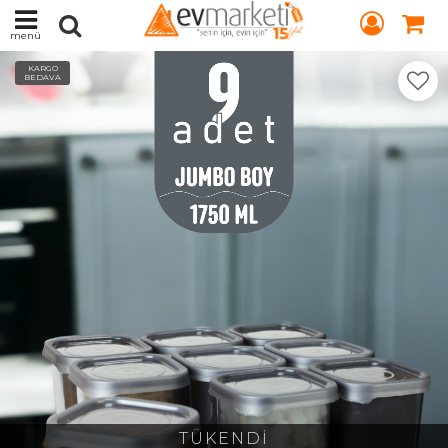
menü
KARGO
BEDAVA
TÜKENDİ