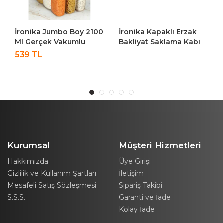
İronika Jumbo Boy 2100
İronika Kapaklı Erzak
Ml Gerçek Vakumlu
Bakliyat Saklama Kabı
Silikon Kapaklı Kristal
Kare Saklama Kutusu
539 TL
Erzak Bakliyat Saklama
Seti 24 Adet 1900-1300-
Kabı Seti Baharatlık 12
650 ML
Adet Şeffaf
Kurumsal
Müşteri Hizmetleri
Hakkımızda
Üye Girişi
Gizlilik ve Kullanım Şartları
İletişim
Mesafeli Satış Sözleşmesi
Sipariş Takibi
S.S.S.
Garanti ve İade
Kolay İade