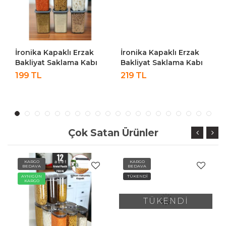
İronika Kapaklı Erzak
İronika Kapaklı Erzak
Bakliyat Saklama Kabı
Bakliyat Saklama Kabı
Kare Saklama Kutusu
Kare Saklama Kutusu
199 TL
219 TL
Seti 6 Adet 1300 ML
Seti 6 Adet 1400 ML
Çok Satan Ürünler
KARGO
KARGO
BEDAVA
BEDAVA
AYNIGÜN
TÜKENDİ
KARGO
TÜKENDİ