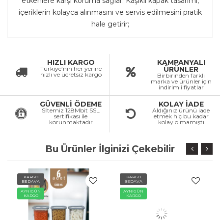
etkenlere karşı koruma sağlar; Kaşıklı kapak tasarımı,
içeriklerin kolayca alınmasını ve servis edilmesini pratik
hale getirir;
HIZLI KARGO
KAMPANYALI
Türkiye’nin her yerine
ÜRÜNLER
hızlı ve ücretsiz kargo
Birbirinden farklı
marka ve ürünler için
indirimli fiyatlar
GÜVENLİ ÖDEME
KOLAY İADE
Sİtemiz 128Mbit SSL
Aldığınız ürünü iade
sertifikası ile
etmek hiç bu kadar
korunmaktadır
kolay olmamıştı
Bu Ürünler İlginizi Çekebilir
KARGO
KARGO
BEDAVA
BEDAVA
AYNIGÜN
AYNIGÜN
KARGO
KARGO