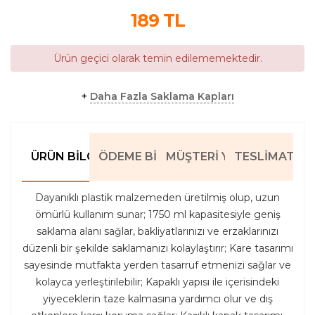
189
TL
Ürün geçici olarak temin edilememektedir.
+
Daha Fazla Saklama Kapları
ÜRÜN BILGILERI
ÖDEME BILGILERI
MÜŞTERI YORUMLARI
TESLIMAT BIL
Dayanıklı plastik malzemeden üretilmiş olup, uzun
ömürlü kullanım sunar; 1750 ml kapasitesiyle geniş
saklama alanı sağlar, bakliyatlarınızı ve erzaklarınızı
düzenli bir şekilde saklamanızı kolaylaştırır; Kare tasarımı
sayesinde mutfakta yerden tasarruf etmenizi sağlar ve
kolayca yerleştirilebilir; Kapaklı yapısı ile içerisindeki
yiyeceklerin taze kalmasına yardımcı olur ve dış