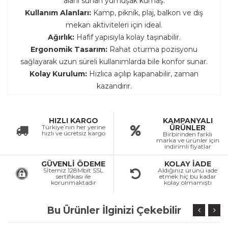
alanı sunan yumuşak kumaş.
Kullanım Alanları:
Kamp, piknik, plaj, balkon ve dış
mekan aktiviteleri için ideal.
Ağırlık:
Hafif yapısıyla kolay taşınabilir.
Ergonomik Tasarım:
Rahat oturma pozisyonu
sağlayarak uzun süreli kullanımlarda bile konfor sunar.
Kolay Kurulum:
Hızlıca açılıp kapanabilir, zaman
kazandırır.
HIZLI KARGO
KAMPANYALI
Türkiye’nin her yerine
ÜRÜNLER
hızlı ve ücretsiz kargo
Birbirinden farklı
marka ve ürünler için
indirimli fiyatlar
GÜVENLİ ÖDEME
KOLAY İADE
Sİtemiz 128Mbit SSL
Aldığınız ürünü iade
sertifikası ile
etmek hiç bu kadar
korunmaktadır
kolay olmamıştı
Bu Ürünler İlginizi Çekebilir