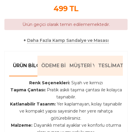
499
TL
Ürün geçici olarak temin edilememektedir.
+
Daha Fazla Kamp Sandalye ve Masası
ÜRÜN BILGILERI
ÖDEME BILGILERI
MÜŞTERI YORUMLARI
TESLIMAT BIL
Renk Seçenekleri:
Siyah ve kırmızı
Taşıma Çantası:
Pratik askılı taşıma çantası ile kolayca
taşınabilir.
Katlanabilir Tasarım:
Yer kaplamayan, kolay taşınabilir
ve kompakt yapısı sayesinde her yere rahatça
götürebilirsiniz.
Malzeme:
Dayanıklı metal ayaklar ve konforlu oturma