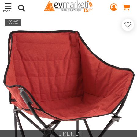
menü
KARGO
BEDAVA
TÜKENDİ