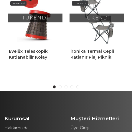
TÜKENDİ
TÜKENDİ
TÜKENDİ
TÜKENDİ
İronika Termal Cepli
İronika Termal Cepli
Katlanır Plaj Piknik
Katlanır Plaj Piknik
Kamp Sandalyesi
Kamp Sandalyesi
Rejisör Koltuğu Gri 2
Rejisör Koltuğu Turuncu
Adet
2 Adet
Kurumsal
Müşteri Hizmetleri
Hakkımızda
Üye Girişi