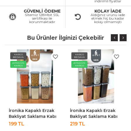
indirimli fiyatlar
GÜVENLİ ÖDEME
KOLAY İADE
Sİtemiz 128Mbit SSL
Aldığınız ürünü iade
sertifikası ile
etmek hiç bu kadar
korunmaktadır
kolay olmamıştı
Bu Ürünler İlginizi Çekebilir
KARGO
KARGO
BEDAVA
BEDAVA
AYNIGÜN
AYNIGÜN
KARGO
KARGO
İronika Kapaklı Erzak
İronika Kapaklı Erzak
Bakliyat Saklama Kabı
Bakliyat Saklama Kabı
Kare Saklama Kutusu
Kare Saklama Kutusu
199 TL
219 TL
Seti 6 Adet 1300 ML
Seti 6 Adet 1400 ML