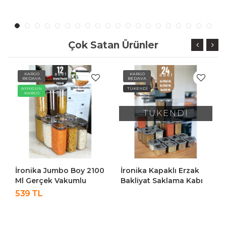
Çok Satan Ürünler
KARGO
KARGO
BEDAVA
BEDAVA
AYNIGÜN
TÜKENDİ
KARGO
TÜKENDİ
İronika Jumbo Boy 2100
İronika Kapaklı Erzak
Ml Gerçek Vakumlu
Bakliyat Saklama Kabı
Silikon Kapaklı Kristal
Kare Saklama Kutusu
539 TL
Erzak Bakliyat Saklama
Seti 24 Adet 1900-1300-
Kabı Seti Baharatlık 12
650 ML
Adet Şeffaf