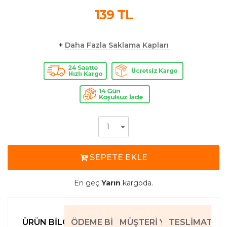
139
TL
+
Daha Fazla Saklama Kapları
SEPETE EKLE
En geç
Yarın
kargoda.
ÜRÜN BILGILERI
ÖDEME BILGILERI
MÜŞTERI YORUMLARI
TESLIMAT BIL