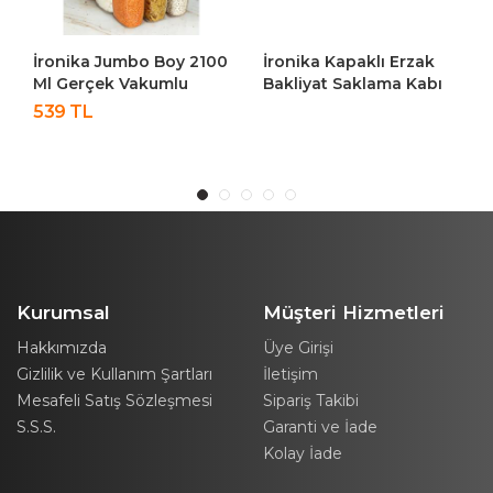
İronika Jumbo Boy 2100
İronika Kapaklı Erzak
Ml Gerçek Vakumlu
Bakliyat Saklama Kabı
Silikon Kapaklı Kristal
Kare Saklama Kutusu
539 TL
Erzak Bakliyat Saklama
Seti 24 Adet 1900-1300-
Kabı Seti Baharatlık 12
650 ML
Adet Şeffaf
Kurumsal
Müşteri Hizmetleri
Hakkımızda
Üye Girişi
Gizlilik ve Kullanım Şartları
İletişim
Mesafeli Satış Sözleşmesi
Sipariş Takibi
S.S.S.
Garanti ve İade
Kolay İade