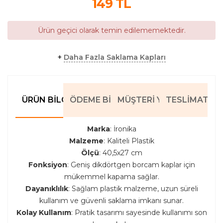
149
TL
Ürün geçici olarak temin edilememektedir.
+
Daha Fazla Saklama Kapları
ÜRÜN BILGILERI
ÖDEME BILGILERI
MÜŞTERI YORUMLARI
TESLIMAT BIL
Marka
: İronika
Malzeme
: Kaliteli Plastik
Ölçü
: 40,5x27 cm
Fonksiyon
: Geniş dikdörtgen borcam kaplar için
mükemmel kapama sağlar.
Dayanıklılık
: Sağlam plastik malzeme, uzun süreli
kullanım ve güvenli saklama imkanı sunar.
Kolay Kullanım
: Pratik tasarımı sayesinde kullanımı son