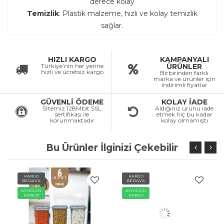
derece kolay
Temizlik
: Plastik malzeme, hızlı ve kolay temizlik
sağlar.
HIZLI KARGO
KAMPANYALI
Türkiye’nin her yerine
ÜRÜNLER
hızlı ve ücretsiz kargo
Birbirinden farklı
marka ve ürünler için
indirimli fiyatlar
GÜVENLİ ÖDEME
KOLAY İADE
Sİtemiz 128Mbit SSL
Aldığınız ürünü iade
sertifikası ile
etmek hiç bu kadar
korunmaktadır
kolay olmamıştı
Bu Ürünler İlginizi Çekebilir
KARGO
KARGO
BEDAVA
BEDAVA
AYNIGÜN
AYNIGÜN
KARGO
KARGO