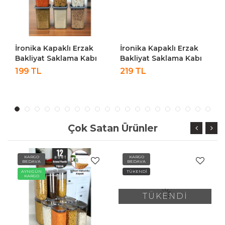
İronika Kapaklı Erzak
İronika Kapaklı Erzak
Bakliyat Saklama Kabı
Bakliyat Saklama Kabı
Kare Saklama Kutusu
Kare Saklama Kutusu
199 TL
219 TL
Seti 6 Adet 1300 ML
Seti 6 Adet 1400 ML
Çok Satan Ürünler
KARGO
KARGO
BEDAVA
BEDAVA
AYNIGÜN
TÜKENDİ
KARGO
TÜKENDİ