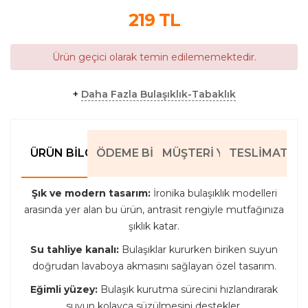
219
TL
Ürün geçici olarak temin edilememektedir.
+
Daha Fazla Bulaşıklık-Tabaklık
ÜRÜN BILGILERI
ÖDEME BILGILERI
MÜŞTERI YORUMLARI
TESLIMAT BIL
Şık ve modern tasarım:
İronika bulaşıklık modelleri
arasında yer alan bu ürün, antrasit rengiyle mutfağınıza
şıklık katar.
Su tahliye kanalı:
Bulaşıklar kururken biriken suyun
doğrudan lavaboya akmasını sağlayan özel tasarım.
Eğimli yüzey:
Bulaşık kurutma sürecini hızlandırarak
suyun kolayca süzülmesini destekler.