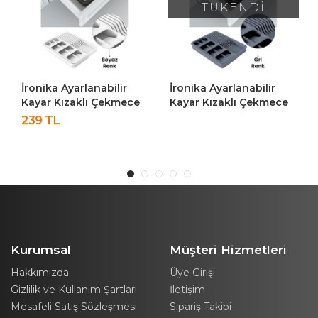
TÜKENDİ
İronika Ayarlanabilir
İronika Ayarlanabilir
Kayar Kızaklı Çekmece
Kayar Kızaklı Çekmece
İçi Kaşıklık Bıçaklık
İçi Kaşıklık Bıçaklık
239 TL
Genişleyebilen Kaşıklık
Genişleyebilen Kaşıklık
Seti Beyaz
Seti Gri
Kurumsal
Müşteri Hizmetleri
Hakkımızda
Üye Girişi
Gizlilik ve Kullanım Şartları
İletişim
Mesafeli Satış Sözleşmesi
Sipariş Takibi