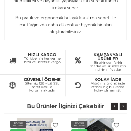
olup kaliteli ve dayanıklı yapısıyla uzun süre kullanım
imkanı sunar.
Bu pratik ve ergonomik bulaşık kurutma sepeti ile
mutfağınızda daha düzenli ve hijyenik bir alan
oluşturabilirsiniz.
HIZLI KARGO
KAMPANYALI
Türkiye’nin her yerine
ÜRÜNLER
hızlı ve ücretsiz kargo
Birbirinden farklı
marka ve ürünler için
indirimli fiyatlar
GÜVENLİ ÖDEME
KOLAY İADE
Sİtemiz 128Mbit SSL
Aldığınız ürünü iade
sertifikası ile
etmek hiç bu kadar
korunmaktadır
kolay olmamıştı
Bu Ürünler İlginizi Çekebilir
KARGO
KARGO
BEDAVA
BEDAVA