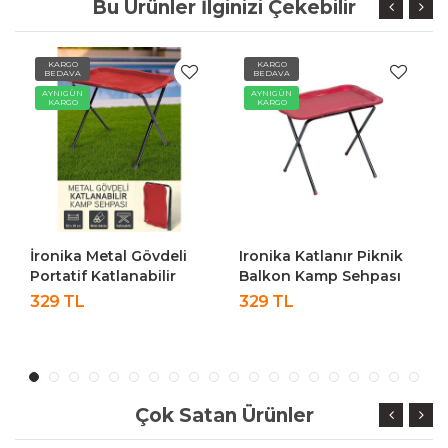
Bu Ürünler İlginizi Çekebilir
KARGO
KARGO
BEDAVA
BEDAVA
AYNIGÜN
AYNIGÜN
KARGO
KARGO
İronika Metal Gövdeli
Ironika Katlanır Piknik
Portatif Katlanabilir
Balkon Kamp Sehpası
Kamp Piknik Balkon
Masası
329 TL
329 TL
Sehpası Masası Kırmızı
Çok Satan Ürünler