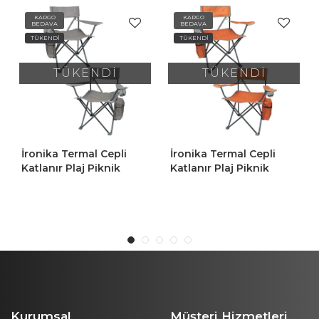
KARGO
KARGO
BEDAVA
BEDAVA
TÜKENDİ
TÜKENDİ
TÜKENDİ
TÜKENDİ
İronika Termal Cepli
İronika Termal Cepli
Katlanır Plaj Piknik
Katlanır Plaj Piknik
Kamp Sandalyesi
Kamp Sandalyesi
Rejisör Koltuğu Gri 2
Rejisör Koltuğu Turuncu
Adet
2 Adet
Kurumsal
Müşteri Hizmetleri