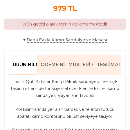
979
TL
Ürün geçici olarak temin edilememektedir.
+
Daha Fazla Kamp Sandalye ve Masası
ÜRÜN BILGILERI
ÖDEME BILGILERI
MÜŞTERI YORUMLARI
TESLIMAT BIL
Perilla Qufi Katlanır Kamp Piknik Sandalyesi, hem şık
tasarımı hem de fonksiyonel özellikleri ile kaliteli kamp
sandalyesi arayanların favorisi.
Kol kısımlarında yer alan bardak ve telefon tutucu
aparat, kamp konforunu bir üst seviyeye taşıyor.