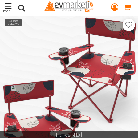
menü
KARGO
BEDAVA
TÜKENDİ