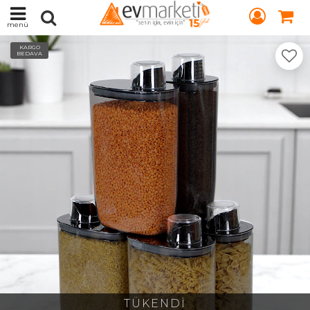
menü
KARGO
BEDAVA
TÜKENDİ