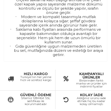
özel kapak yapısı sayesinde malzeme dökümü
kontrollü ve ölçülü bir şekilde yapılır, israfın
önüne geçilir.
Modern ve kompakt tasarımıyla mutfak
·
dolaplarına kolayca sığar; şeffaf gövdesi
sayesinde içerik anında görünür hale gelir.
Saklama kabı fiyatları arasında performans ve
·
kapasite bakımından oldukça avantajlı bir
seçenektir. Hem şık hem de uzun ömürlü bir
kullanım sunar.
Gıda güvenliğine uygun malzemeden üretilen
·
bu set, mutfağınızda düzeni ve estetiği bir araya
getirir.
HIZLI KARGO
KAMPANYALI
Türkiye’nin her yerine
ÜRÜNLER
hızlı ve ücretsiz kargo
Birbirinden farklı
marka ve ürünler için
indirimli fiyatlar
GÜVENLİ ÖDEME
KOLAY İADE
Sİtemiz 128Mbit SSL
Aldığınız ürünü iade
sertifikası ile
etmek hiç bu kadar
korunmaktadır
kolay olmamıştı