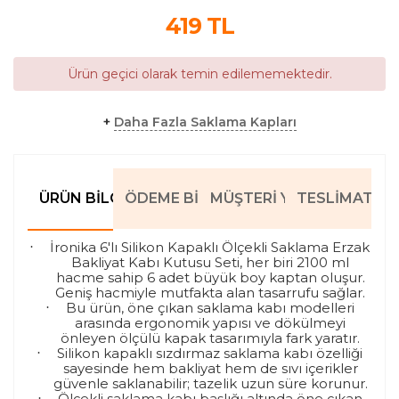
419
TL
Ürün geçici olarak temin edilememektedir.
+
Daha Fazla Saklama Kapları
ÜRÜN BILGILERI
ÖDEME BILGILERI
MÜŞTERI YORUMLARI
TESLIMAT BIL
İronika 6'lı Silikon Kapaklı Ölçekli Saklama Erzak
·
Bakliyat Kabı Kutusu Seti, her biri 2100 ml
hacme sahip 6 adet büyük boy kaptan oluşur.
Geniş hacmiyle mutfakta alan tasarrufu sağlar.
Bu ürün, öne çıkan saklama kabı modelleri
·
arasında ergonomik yapısı ve dökülmeyi
önleyen ölçülü kapak tasarımıyla fark yaratır.
Silikon kapaklı sızdırmaz saklama kabı özelliği
·
sayesinde hem bakliyat hem de sıvı içerikler
güvenle saklanabilir; tazelik uzun süre korunur.
Ölçekli saklama kabı başlığı altında öne çıkan
·