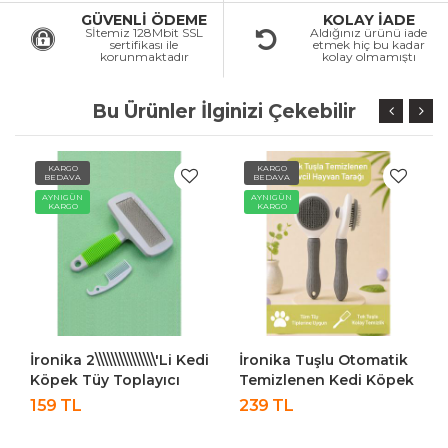
GÜVENLİ ÖDEME
KOLAY İADE
Sİtemiz 128Mbit SSL
Aldığınız ürünü iade
sertifikası ile
etmek hiç bu kadar
korunmaktadır
kolay olmamıştı
Bu Ürünler İlginizi Çekebilir
KARGO
KARGO
BEDAVA
BEDAVA
AYNIGÜN
AYNIGÜN
KARGO
KARGO
İronika 2\\\\\\\\\\\\\\\'li Kedi
İronika Tuşlu Otomatik
Köpek Tüy Toplayıcı
Temizlenen Kedi Köpek
Tarak Evcil Hayvan
Tüy Toplayıcı Tarak
159 TL
239 TL
Fırçası Tarağı Küçük-
Evcil Hayvan Fırçası
Büyük Set
Tarağı