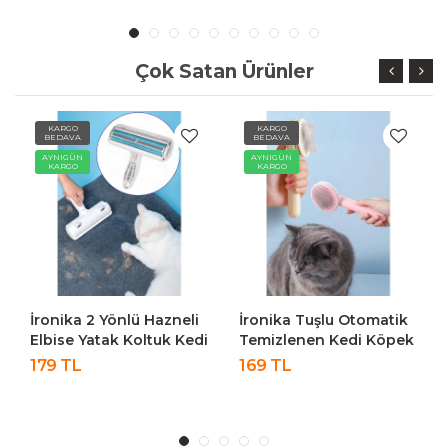
Çok Satan Ürünler
KARGO
KARGO
BEDAVA
BEDAVA
AYNIGÜN
AYNIGÜN
KARGO
KARGO
İronika 2 Yönlü Hazneli
İronika Tuşlu Otomatik
Elbise Yatak Koltuk Kedi
Temizlenen Kedi Köpek
Köpek Kıl Toz Toplayıcı
Tüy Toplayıcı Tarak
179 TL
169 TL
Tüy Gırgırı
Evcil Hayvan Fırçası
Tarağı