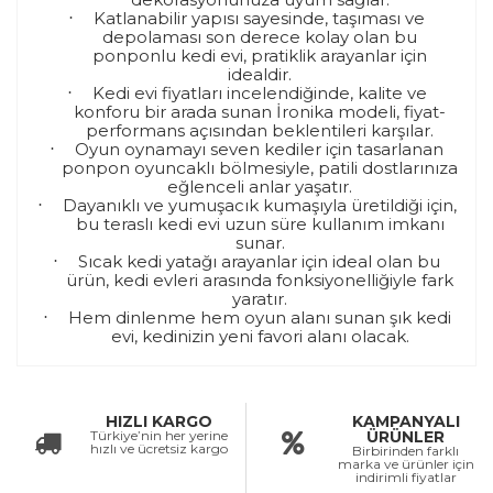
Katlanabilir yapısı sayesinde, taşıması ve
·
depolaması son derece kolay olan bu
ponponlu kedi evi, pratiklik arayanlar için
idealdir.
Kedi evi fiyatları incelendiğinde, kalite ve
·
konforu bir arada sunan İronika modeli, fiyat-
performans açısından beklentileri karşılar.
Oyun oynamayı seven kediler için tasarlanan
·
ponpon oyuncaklı bölmesiyle, patili dostlarınıza
eğlenceli anlar yaşatır.
Dayanıklı ve yumuşacık kumaşıyla üretildiği için,
·
bu teraslı kedi evi uzun süre kullanım imkanı
sunar.
Sıcak kedi yatağı arayanlar için ideal olan bu
·
ürün, kedi evleri arasında fonksiyonelliğiyle fark
yaratır.
Hem dinlenme hem oyun alanı sunan şık kedi
·
evi, kedinizin yeni favori alanı olacak.
HIZLI KARGO
KAMPANYALI
Türkiye’nin her yerine
ÜRÜNLER
hızlı ve ücretsiz kargo
Birbirinden farklı
marka ve ürünler için
indirimli fiyatlar