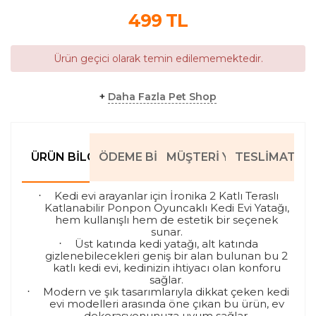
499
TL
Ürün geçici olarak temin edilememektedir.
+
Daha Fazla Pet Shop
ÜRÜN BILGILERI
ÖDEME BILGILERI
MÜŞTERI YORUMLARI
TESLIMAT BIL
Kedi evi arayanlar için İronika 2 Katlı Teraslı
·
Katlanabilir Ponpon Oyuncaklı Kedi Evi Yatağı,
hem kullanışlı hem de estetik bir seçenek
sunar.
Üst katında kedi yatağı, alt katında
·
gizlenebilecekleri geniş bir alan bulunan bu 2
katlı kedi evi, kedinizin ihtiyacı olan konforu
sağlar.
Modern ve şık tasarımlarıyla dikkat çeken kedi
·
evi modelleri arasında öne çıkan bu ürün, ev
dekorasyonunuza uyum sağlar.