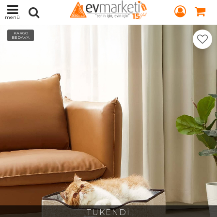
menü
KARGO
BEDAVA
TÜKENDİ