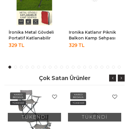
İronika Metal Gövdeli
Ironika Katlanır Piknik
Portatif Katlanabilir
Balkon Kamp Sehpası
Kamp Piknik Balkon
Masası
329 TL
329 TL
Sehpası Masası Kırmızı
Çok Satan Ürünler
KARGO
KARGO
BEDAVA
BEDAVA
TÜKENDİ
TÜKENDİ
TÜKENDİ
TÜKENDİ