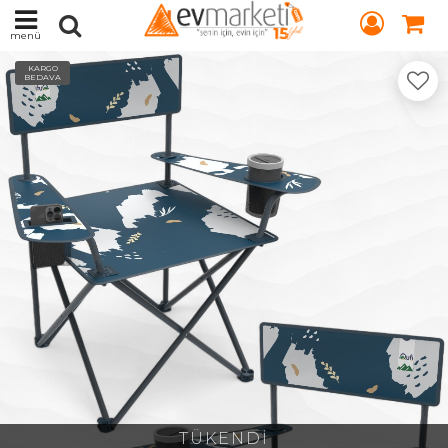
menü
KARGO
BEDAVA
TÜKENDİ