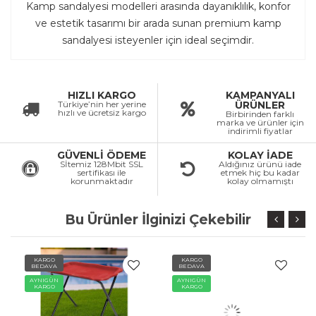
Kamp sandalyesi modelleri arasında dayanıklılık, konfor
ve estetik tasarımı bir arada sunan premium kamp
sandalyesi isteyenler için ideal seçimdir.
HIZLI KARGO
KAMPANYALI
Türkiye’nin her yerine
ÜRÜNLER
hızlı ve ücretsiz kargo
Birbirinden farklı
marka ve ürünler için
indirimli fiyatlar
GÜVENLİ ÖDEME
KOLAY İADE
Sİtemiz 128Mbit SSL
Aldığınız ürünü iade
sertifikası ile
etmek hiç bu kadar
korunmaktadır
kolay olmamıştı
Bu Ürünler İlginizi Çekebilir
KARGO
KARGO
BEDAVA
BEDAVA
AYNIGÜN
AYNIGÜN
KARGO
KARGO