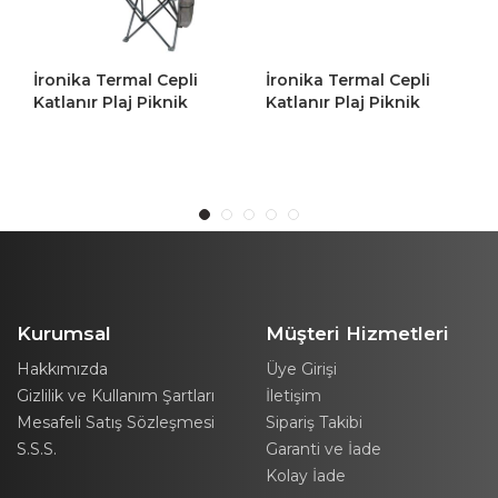
İronika Termal Cepli
İronika Termal Cepli
Katlanır Plaj Piknik
Katlanır Plaj Piknik
Kamp Sandalyesi
Kamp Sandalyesi
Rejisör Koltuğu Gri 2
Rejisör Koltuğu Turuncu
Adet
2 Adet
Kurumsal
Müşteri Hizmetleri
Hakkımızda
Üye Girişi
Gizlilik ve Kullanım Şartları
İletişim
Mesafeli Satış Sözleşmesi
Sipariş Takibi
S.S.S.
Garanti ve İade
Kolay İade