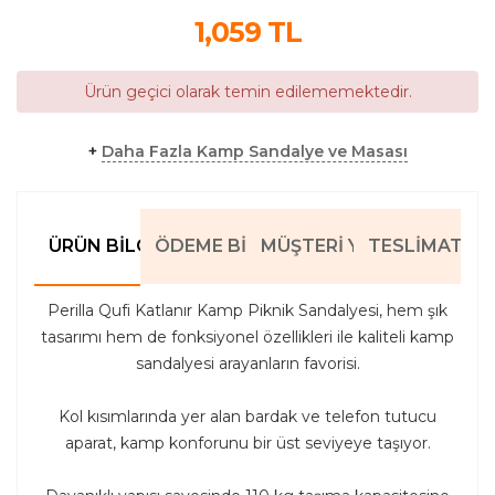
1,059
TL
Ürün geçici olarak temin edilememektedir.
+
Daha Fazla Kamp Sandalye ve Masası
ÜRÜN BILGILERI
ÖDEME BILGILERI
MÜŞTERI YORUMLARI
TESLIMAT BIL
Perilla Qufi Katlanır Kamp Piknik Sandalyesi, hem şık
tasarımı hem de fonksiyonel özellikleri ile kaliteli kamp
sandalyesi arayanların favorisi.
Kol kısımlarında yer alan bardak ve telefon tutucu
aparat, kamp konforunu bir üst seviyeye taşıyor.