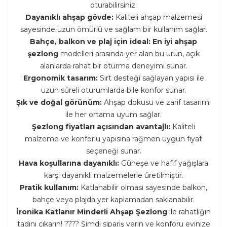
oturabilirsiniz.
Dayanıklı ahşap gövde:
Kaliteli ahşap malzemesi
sayesinde uzun ömürlü ve sağlam bir kullanım sağlar.
Bahçe, balkon ve plaj için ideal:
En iyi ahşap
şezlong
modelleri arasında yer alan bu ürün, açık
alanlarda rahat bir oturma deneyimi sunar.
Ergonomik tasarım:
Sırt desteği sağlayan yapısı ile
uzun süreli oturumlarda bile konfor sunar.
Şık ve doğal görünüm:
Ahşap dokusu ve zarif tasarımı
ile her ortama uyum sağlar.
Şezlong fiyatları açısından avantajlı:
Kaliteli
malzeme ve konforlu yapısına rağmen uygun fiyat
seçeneği sunar.
Hava koşullarına dayanıklı:
Güneşe ve hafif yağışlara
karşı dayanıklı malzemelerle üretilmiştir.
Pratik kullanım:
Katlanabilir olması sayesinde balkon,
bahçe veya plajda yer kaplamadan saklanabilir.
İronika Katlanır Minderli Ahşap Şezlong
ile rahatlığın
tadını çıkarın! ????️ Şimdi sipariş verin ve konforu evinize