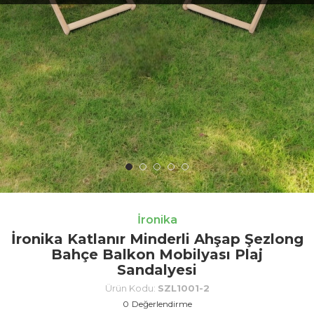
İronika
İronika Katlanır Minderli Ahşap Şezlong
Bahçe Balkon Mobilyası Plaj
Sandalyesi
Ürün Kodu:
SZL1001-2
0
Değerlendirme