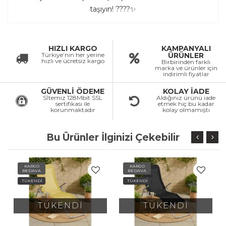
taşıyın! ????✨
HIZLI KARGO
KAMPANYALI
Türkiye’nin her yerine
ÜRÜNLER
hızlı ve ücretsiz kargo
Birbirinden farklı
marka ve ürünler için
indirimli fiyatlar
GÜVENLİ ÖDEME
KOLAY İADE
Sİtemiz 128Mbit SSL
Aldığınız ürünü iade
sertifikası ile
etmek hiç bu kadar
korunmaktadır
kolay olmamıştı
Bu Ürünler İlginizi Çekebilir
KARGO
KARGO
BEDAVA
BEDAVA
TÜKENDİ
TÜKENDİ
TÜKENDİ
TÜKENDİ