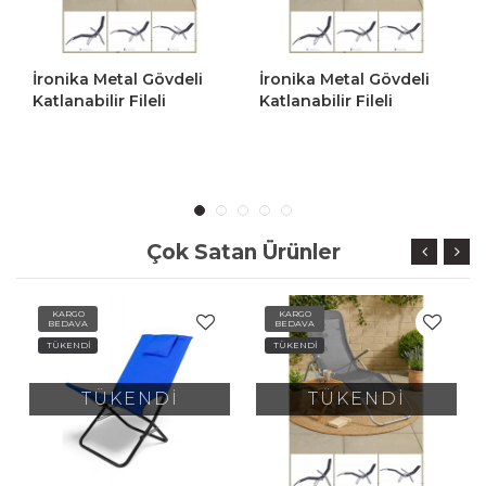
İronika Metal Gövdeli
İronika Metal Gövdeli
Katlanabilir Fileli
Katlanabilir Fileli
Pozisyonlu Şezlong Plaj
Pozisyonlu Şezlong Plaj
Sandalyesi Siyah
Sandalyesi Gri
Çok Satan Ürünler
KARGO
KARGO
BEDAVA
BEDAVA
TÜKENDİ
TÜKENDİ
TÜKENDİ
TÜKENDİ