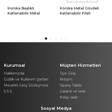
İronika Metal Gövdeli
İronika Metal Gövdeli
Katlanabilir Fileli
Katlanabilir Fileli
on
Pozisyonlu Şezlong Plaj
Pozisyonlu Şezlong Plaj
i
Sandalyesi Gri
Sandalyesi Sarı
Kurumsal
Müşteri Hizmetleri
Hakkımızda
Üye Girişi
Gizlilik ve Kullanım Şartları
İletişim
Mesafeli Satış Sözleşmesi
Sipariş Takibi
S.S.S.
Garanti ve İade
Kolay İade
Sosyal Medya