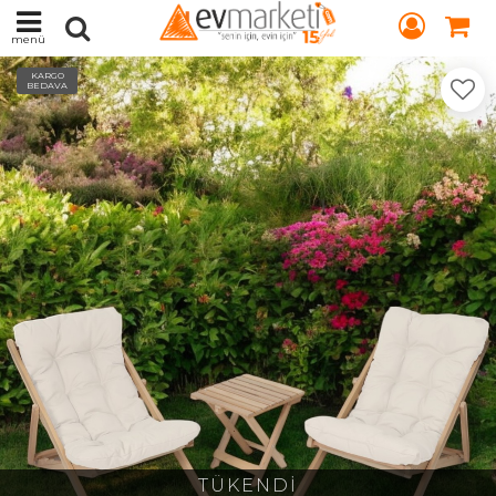
menü
KARGO
BEDAVA
TÜKENDİ