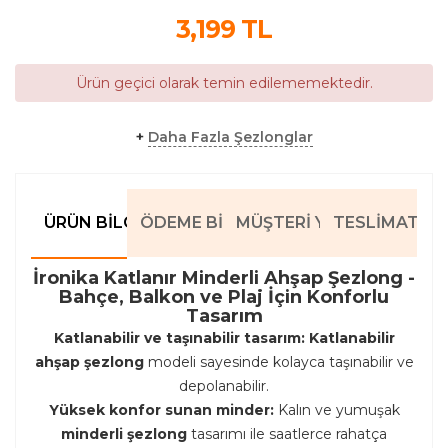
3,199
TL
Ürün geçici olarak temin edilememektedir.
+
Daha Fazla Şezlonglar
ÜRÜN BILGILERI
ÖDEME BILGILERI
MÜŞTERI YORUMLARI
TESLIMAT BIL
İronika Katlanır Minderli Ahşap Şezlong -
Bahçe, Balkon ve Plaj İçin Konforlu
Tasarım
Katlanabilir ve taşınabilir tasarım:
Katlanabilir
ahşap şezlong
modeli sayesinde kolayca taşınabilir ve
depolanabilir.
Yüksek konfor sunan minder:
Kalın ve yumuşak
minderli şezlong
tasarımı ile saatlerce rahatça