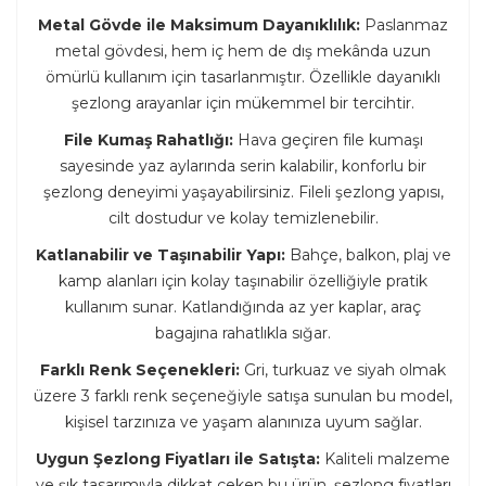
Metal Gövde ile Maksimum Dayanıklılık:
Paslanmaz
metal gövdesi, hem iç hem de dış mekânda uzun
ömürlü kullanım için tasarlanmıştır. Özellikle dayanıklı
şezlong arayanlar için mükemmel bir tercihtir.
File Kumaş Rahatlığı:
Hava geçiren file kumaşı
sayesinde yaz aylarında serin kalabilir, konforlu bir
şezlong deneyimi yaşayabilirsiniz. Fileli şezlong yapısı,
cilt dostudur ve kolay temizlenebilir.
Katlanabilir ve Taşınabilir Yapı:
Bahçe, balkon, plaj ve
kamp alanları için kolay taşınabilir özelliğiyle pratik
kullanım sunar. Katlandığında az yer kaplar, araç
bagajına rahatlıkla sığar.
Farklı Renk Seçenekleri:
Gri, turkuaz ve siyah olmak
üzere 3 farklı renk seçeneğiyle satışa sunulan bu model,
kişisel tarzınıza ve yaşam alanınıza uyum sağlar.
Uygun Şezlong Fiyatları ile Satışta:
Kaliteli malzeme
ve şık tasarımıyla dikkat çeken bu ürün, şezlong fiyatları