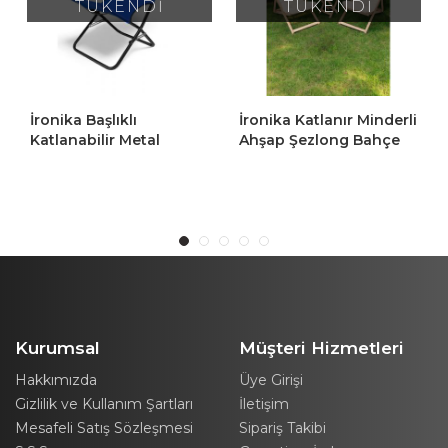
TÜKENDİ
TÜKENDİ
İronika Başlıklı
İronika Katlanır Minderli
Katlanabilir Metal
Ahşap Şezlong Bahçe
Şezlong Bahçe Balkon
Balkon Mobilyası Plaj
Plaj Sandalyesi - Mavi
Sandalyesi
Kurumsal
Müşteri Hizmetleri
Hakkımızda
Üye Girişi
Gizlilik ve Kullanım Şartları
İletişim
Mesafeli Satış Sözleşmesi
Sipariş Takibi