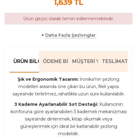
1,639
TL
Ürün geçici olarak temin edilememektedir.
+
Daha Fazla Şezlonglar
ÜRÜN BILGILERI
ÖDEME BILGILERI
MÜŞTERI YORUMLARI
TESLIMAT BIL
Şık ve Ergonomik Tasarım:
İronika’nın şezlong
modelleri arasında öne çıkan bu ürün, fileli yapısı
sayesinde terletmez, rahatlıkla uzun süre kullanılabilir.
3 Kademe Ayarlanabilir Sırt Desteği:
Kullanıcının
konforuna göre ayarlanabilen 3 kademeli mekanizması
sayesinde dinlenmek, kitap okumak veya
güneşlenmek için ideal bir katlanabilir şezlong
modelidir.