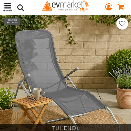
menü
KARGO
BEDAVA
TÜKENDİ