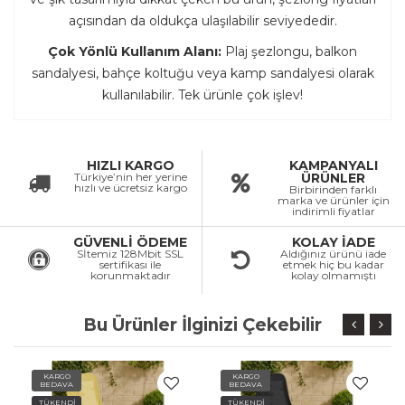
açısından da oldukça ulaşılabilir seviyededir.
Çok Yönlü Kullanım Alanı:
Plaj şezlongu, balkon
sandalyesi, bahçe koltuğu veya kamp sandalyesi olarak
kullanılabilir. Tek ürünle çok işlev!
HIZLI KARGO
KAMPANYALI
Türkiye’nin her yerine
ÜRÜNLER
hızlı ve ücretsiz kargo
Birbirinden farklı
marka ve ürünler için
indirimli fiyatlar
GÜVENLİ ÖDEME
KOLAY İADE
Sİtemiz 128Mbit SSL
Aldığınız ürünü iade
sertifikası ile
etmek hiç bu kadar
korunmaktadır
kolay olmamıştı
Bu Ürünler İlginizi Çekebilir
KARGO
KARGO
BEDAVA
BEDAVA
TÜKENDİ
TÜKENDİ