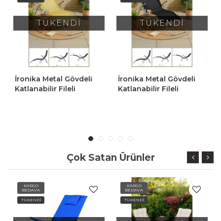
TÜKENDİ
TÜKENDİ
İronika Metal Gövdeli
İronika Metal Gövdeli
Katlanabilir Fileli
Katlanabilir Fileli
Pozisyonlu Şezlong Plaj
Pozisyonlu Şezlong Plaj
Sandalyesi Sarı
Sandalyesi Siyah
Çok Satan Ürünler
KARGO
KARGO
BEDAVA
BEDAVA
TÜKENDİ
TÜKENDİ