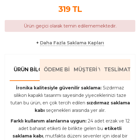
319
TL
Ürün geçici olarak temin edilememektedir.
+
Daha Fazla Saklama Kapları
ÜRÜN BILGILERI
ÖDEME BILGILERI
MÜŞTERI YORUMLARI
TESLIMAT BIL
İronika kalitesiyle güvenilir saklama:
Sızdırmaz
silikon kapaklı tasarımı sayesinde yiyeceklerinizi taze
tutan bu ürün, en çok tercih edilen
sızdırmaz saklama
kabı
seçenekleri arasında yer alır.
Farklı kullanım alanlarına uygun:
24 adet erzak ve 12
adet baharat etiketi ile birlikte gelen bu
etiketli
saklama kabı
, mutfakta düzeni sevenler için ideal bir