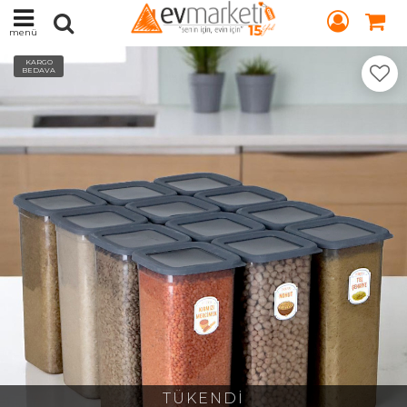
menü
KARGO
BEDAVA
TÜKENDİ