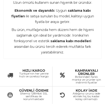
Uzun ömürlü kullanım sunan hijyenik bir üründür.
Ekonomik ve dayanıklı:
Uygun
saklama kabı
fiyatları
ile satışa sunulan bu model, kaliteyi uygun
fiyatla bir araya getirir.
Bu ürün, mutfağınızda hem düzeni hem de hijyeni
sağlamak için ideal bir yardımcıdır. Ironika’nın
fonksiyonel ve estetik
saklama kabı modelleri
arasından bu ürünü tercih ederek mutfakta fark
yaratabilirsiniz.
HIZLI KARGO
KAMPANYALI
Türkiye’nin her yerine
ÜRÜNLER
hızlı ve ücretsiz kargo
Birbirinden farklı
marka ve ürünler için
indirimli fiyatlar
GÜVENLİ ÖDEME
KOLAY İADE
Sİtemiz 128Mbit SSL
Aldığınız ürünü iade
sertifikası ile
etmek hiç bu kadar
korunmaktadır
kolay olmamıştı