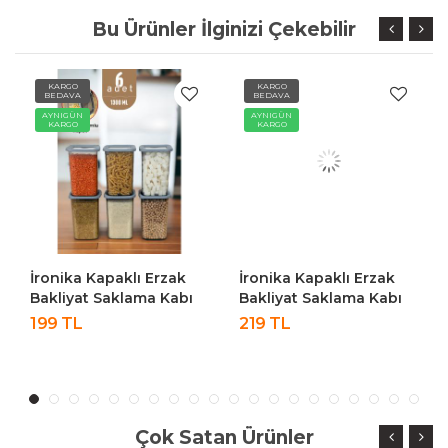
Bu Ürünler İlginizi Çekebilir
KARGO
KARGO
BEDAVA
BEDAVA
AYNIGÜN
AYNIGÜN
KARGO
KARGO
İronika Kapaklı Erzak
İronika Kapaklı Erzak
Bakliyat Saklama Kabı
Bakliyat Saklama Kabı
Kare Saklama Kutusu
Kare Saklama Kutusu
199 TL
219 TL
Seti 6 Adet 1300 ML
Seti 6 Adet 1400 ML
Çok Satan Ürünler