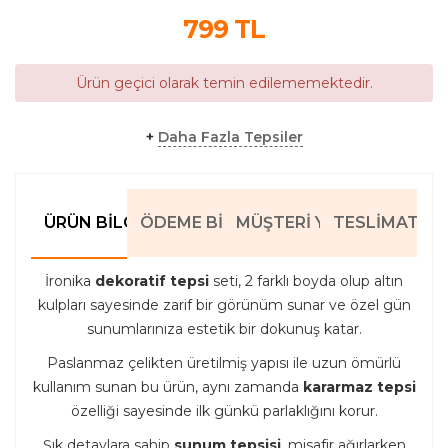
799
TL
Ürün geçici olarak temin edilememektedir.
+
Daha Fazla Tepsiler
ÜRÜN BILGILERI
ÖDEME BILGILERI
MÜŞTERI YORUMLARI
TESLIMAT BIL
İronika
dekoratif tepsi
seti, 2 farklı boyda olup altın
kulpları sayesinde zarif bir görünüm sunar ve özel gün
sunumlarınıza estetik bir dokunuş katar.
Paslanmaz çelikten üretilmiş yapısı ile uzun ömürlü
kullanım sunan bu ürün, aynı zamanda
kararmaz tepsi
özelliği sayesinde ilk günkü parlaklığını korur.
Şık detaylara sahip
sunum tepsisi
, misafir ağırlarken