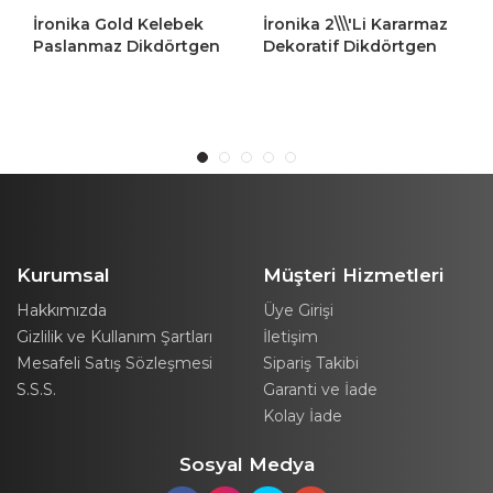
İronika Gold Kelebek
İronika 2\\\'li Kararmaz
Paslanmaz Dikdörtgen
Dekoratif Dikdörtgen
Sunum Tepsisi Çay
Altın Kahve Çay Tepsisi
Kahve Pasta Servis
Sunum Tepsisi
Tepsisi 6 Adet
Kurumsal
Müşteri Hizmetleri
Hakkımızda
Üye Girişi
Gizlilik ve Kullanım Şartları
İletişim
Mesafeli Satış Sözleşmesi
Sipariş Takibi
S.S.S.
Garanti ve İade
Kolay İade
Sosyal Medya