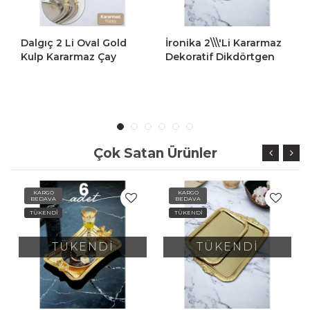
Dalgıç 2 Li Oval Gold
İronika 2\\\'li Kararmaz
Kulp Kararmaz Çay
Dekoratif Dikdörtgen
Kahve Sunum Tepsisi
Altın Kahve Çay Tepsisi
Sarı Kulplu Dekoratif
Sunum Tepsisi
Tepsi
Çok Satan Ürünler
KARGO
KARGO
BEDAVA
BEDAVA
TÜKENDİ
TÜKENDİ
TÜKENDİ
TÜKENDİ