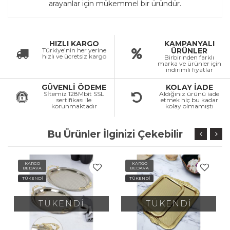
arayanlar için mükemmel bir üründür.
HIZLI KARGO
KAMPANYALI
Türkiye’nin her yerine
ÜRÜNLER
hızlı ve ücretsiz kargo
Birbirinden farklı
marka ve ürünler için
indirimli fiyatlar
GÜVENLİ ÖDEME
KOLAY İADE
Sİtemiz 128Mbit SSL
Aldığınız ürünü iade
sertifikası ile
etmek hiç bu kadar
korunmaktadır
kolay olmamıştı
Bu Ürünler İlginizi Çekebilir
KARGO
KARGO
BEDAVA
BEDAVA
TÜKENDİ
TÜKENDİ
TÜKENDİ
TÜKENDİ