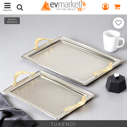
menü
KARGO
BEDAVA
TÜKENDİ