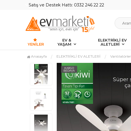
Satış ve Destek Hattı: 0332 246 22 22
EV &
ELEKTRİKLİ EV
YENILER
YAŞAM
ALETLERİ
Anasayfa
ELEKTRİKLİ EV ALETLERİ
Vantilatörler
KARGO
BEDAVA