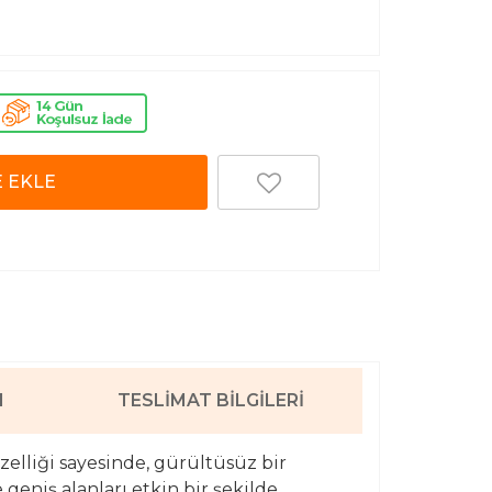
 EKLE
I
TESLIMAT BILGILERI
zelliği sayesinde, gürültüsüz bir
 geniş alanları etkin bir şekilde