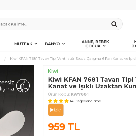
ANNE, BEBEK
MUTFAK
BANYO
ÇOCUK
B
Kiwi KFAN 7681 Tavan Tipi Vantilatör Sessiz Çalışma 6 Fan Kanat ve Işı
Kiwi
Kiwi KFAN 7681 Tavan Tipi 
Kanat ve Işıklı Uzaktan Ku
Ürün Kodu:
KW7681
14
Değerlendirme
İzle
959
TL