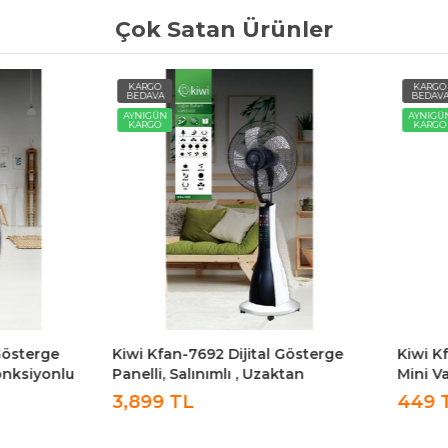
Çok Satan Ürünler
O
KARGO
A
BEDAVA
ÜN
AYNIGÜN
O
KARGO
fan-7692 Dijital Gösterge
Kiwi Kfan-7604 Masaüstü Kli
i, Salınımlı , Uzaktan
Mini Vantilatör Yeşil
dalı, Soğuk Buharlı Stand
9 TL
449 TL
atör