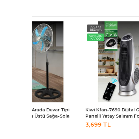
KARGO
KARG
BEDAVA
BEDAV
AYNIGÜN
AYNIG
KARGO
KARG
Duvar Tipi
Kiwi Kfan-7690 Dijital Gösterge
Kiwi K
Sağa-Sola
Panelli Yatay Salınım Fonksiyonlu
Panell
Metal Sanayi
Kule Tipi Turbo Vantilatör
Kuman
3,699 TL
3,89
atör
Vantil