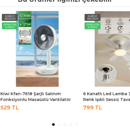
O
KARGO
A
BEDAVA
ÜN
AYNIGÜN
O
KARGO
fan-7618 Şarjlı Salınım
6 Kanatlı Led Lamba 3 Kad
iyonlu Masaüstü Vantilatör
Renk Işıklı Sessiz Tavan
Vantilatörü Kumandalı Tava
TL
799 TL
Led Ampül