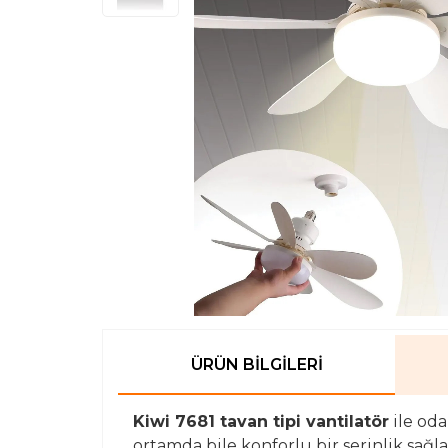
ÜRÜN BILGILERI
Kiwi 7681 tavan tipi vantilatör
ile oda
ortamda bile konforlu bir serinlik sağla