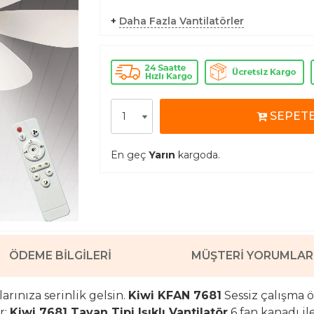
+
Daha Fazla Vantilatörler
SEPETE
En geç
Yarın
kargoda.
ÖDEME BILGILERI
MÜŞTERI YORUMLAR
larınıza serinlik gelsin.
Kiwi KFAN 7681
Sessiz çalışma ö
r;
Kiwi 7681 Tavan Tipi Işıklı Vantilatör
6 fan kanadı ile