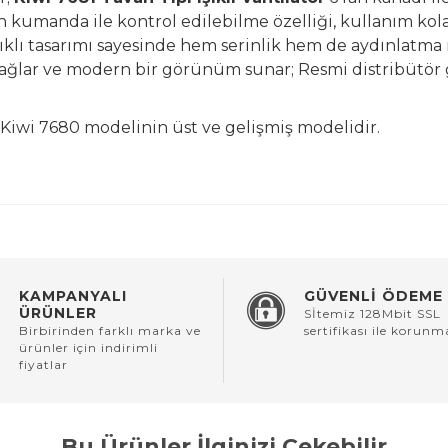
tan kumanda ile kontrol edilebilme özelliği, kullanım kol
klı tasarımı sayesinde hem serinlik hem de aydınlatma ih
sağlar ve modern bir görünüm sunar; Resmi distribütör ga
Kiwi 7680 modelinin üst ve gelişmiş modelidir.
KAMPANYALI
GÜVENLİ ÖDEME
ÜRÜNLER
Sİtemiz 128Mbit SSL
Birbirinden farklı marka ve
sertifikası ile korunm
ürünler için indirimli
fiyatlar
Bu Ürünler İlginizi Çekebilir