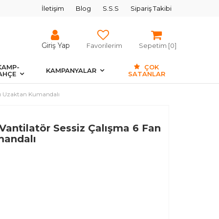
İletişim
Blog
S.S.S
Sipariş Takibi
Giriş Yap
Favorilerim
Sepetim [
0
]
KAMP-
ÇOK
KAMPANYALAR
AHÇE
SATANLAR
klı Uzaktan Kumandalı
Vantilatör Sessiz Çalışma 6 Fan
mandalı