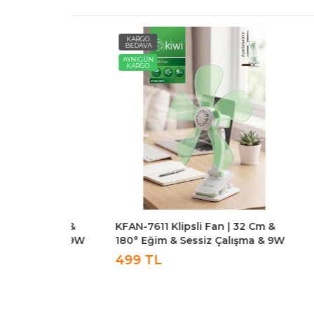
KARGO
KARG
BEDAVA
BEDAV
AYNIGÜN
AYNIG
KARGO
KARG
| 32 Cm &
KFAN-7611 Klipsli Fan | 32 Cm &
Kiwi K
lışma & 9W
180° Eğim & Sessiz Çalışma & 9W
Fonks
499 TL
529 