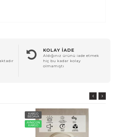
KOLAY İADE
Aldığınız ürünü iade etmek
aktadır
hiç bu kadar kolay
olmamıştı
KARGO
KARGO
BEDAVA
BEDAVA
AYNIGÜN
AYNIGÜN
KARGO
KARGO