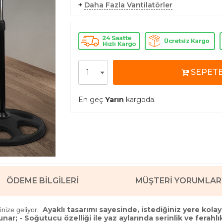
+
Daha Fazla Vantilatörler
SEPETE
En geç
Yarın
kargoda.
ÖDEME BILGILERI
MÜŞTERI YORUMLAR
Ayaklı tasarımı sayesinde, istediğiniz yere kolayc
vinize geliyor.
ar; - Soğutucu özelliği ile yaz aylarında serinlik ve ferahlık