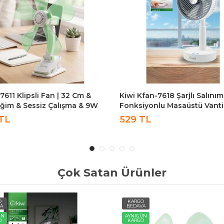
611 Klipsli Fan | 32 Cm &
Kiwi Kfan-7618 Şarjlı Salınım
Eğim & Sessiz Çalışma & 9W
Fonksiyonlu Masaüstü Vanti
TL
529 TL
Çok Satan Ürünler
O
KARGO
A
BEDAVA
ÜN
AYNIGÜN
O
KARGO