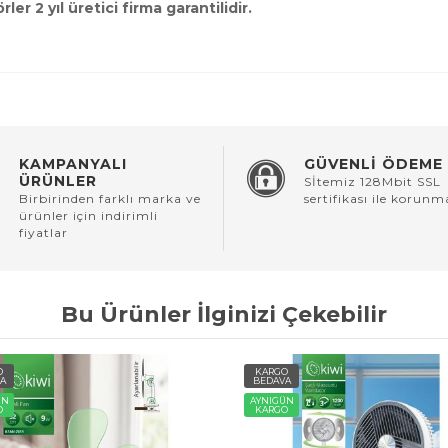
ler 2 yıl üretici firma garantilidir.
KAMPANYALI
GÜVENLİ ÖDEME
ÜRÜNLER
Sİtemiz 128Mbit SSL
Birbirinden farklı marka ve
sertifikası ile korunm
ürünler için indirimli
fiyatlar
Bu Ürünler İlginizi Çekebilir
O
KARGO
A
BEDAVA
ÜN
AYNIGÜN
O
KARGO