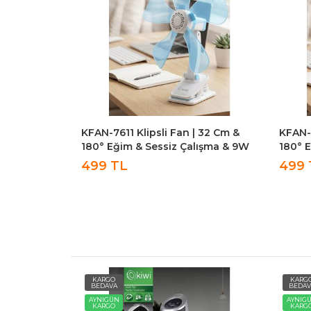
Tipi
KFAN-7611 Klipsli Fan | 32 Cm &
KFAN-7
şma 6 Fan
180° Eğim & Sessiz Çalışma & 9W
180° 
n Kumandalı
499 TL
499 
KARGO
KARG
BEDAVA
BEDAV
AYNIGÜN
AYNIG
KARGO
KARG