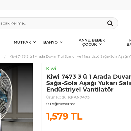
ANNE, BEBEK
MUTFAK
BANYO
ÇOCUK
B
Kiwi 7473 3 ü 1 Arada Duvar Tipi Standlı ve Masa Üstü Sağa-Sola Aşağı Yu
Kiwi
Kiwi 7473 3 ü 1 Arada Duvar
Sağa-Sola Aşağı Yukarı Salı
Endüstriyel Vantilatör
Ürün Kodu:
KFAN7473
0
Değerlendirme
1,579
TL