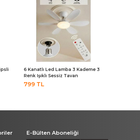
psli
6 Kanatlı Led Lamba 3 Kademe 3
Kiwi Kfan-76
Renk Işıklı Sessiz Tavan
Nemlendiric
Vantilatörü Kumandalı Tavan Fanı
Soğuk Buhar
799 TL
999 TL
Led Ampül
riler
E-Bülten Aboneliği