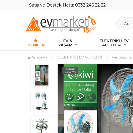
Satış ve Destek Hattı: 0332 246 22 22
EV &
ELEKTRİKLİ EV
YENILER
YAŞAM
ALETLERİ
Anasayfa
ELEKTRİKLİ EV ALETLERİ
Vantilatörler
KARGO
BEDAVA