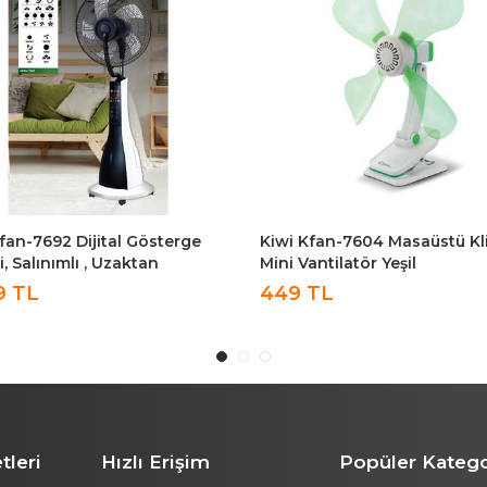
fan-7692 Dijital Gösterge
Kiwi Kfan-7604 Masaüstü Kli
i, Salınımlı , Uzaktan
Mini Vantilatör Yeşil
dalı, Soğuk Buharlı Stand
9 TL
449 TL
atör
tleri
Hızlı Erişim
Popüler Katego