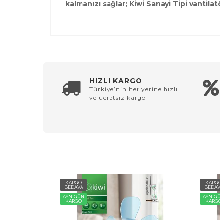
kalmanızı sağlar; Kiwi Sanayi Tipi vantilatör
HIZLI KARGO
Türkiye’nin her yerine hızlı
ve ücretsiz kargo
KARGO
KARG
BEDAVA
BEDAV
AYNIGÜN
AYNIG
KARGO
KARG