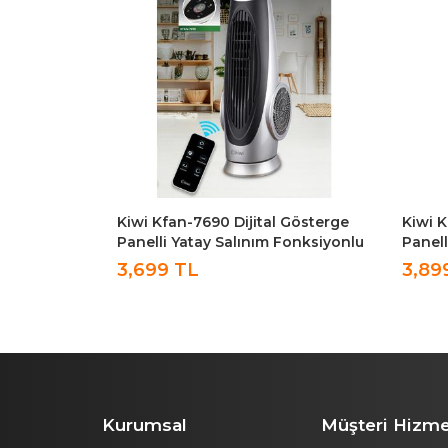
Tipi
Kiwi Kfan-7690 Dijital Gösterge
Kiwi K
şma 6 Fan
Panelli Yatay Salınım Fonksiyonlu
Panell
n Kumandalı
Kule Tipi Turbo Vantilatör
Kuman
3,699 TL
3,89
Vantil
Kurumsal
Müşteri Hizme