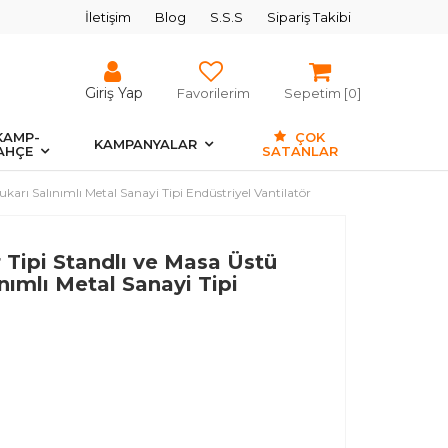
İletişim
Blog
S.S.S
Sipariş Takibi
Giriş Yap
Favorilerim
Sepetim [
0
]
KAMP-
ÇOK
KAMPANYALAR
AHÇE
SATANLAR
karı Salınımlı Metal Sanayi Tipi Endüstriyel Vantilatör
 Tipi Standlı ve Masa Üstü
nımlı Metal Sanayi Tipi