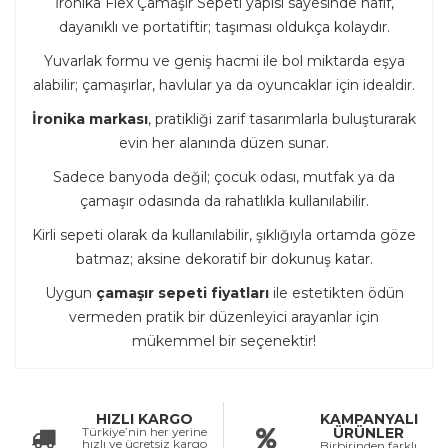
İronika Flex Çamaşır Sepeti yapısı sayesinde hafif,
dayanıklı ve portatiftir; taşıması oldukça kolaydır.
Yuvarlak formu ve geniş hacmi ile bol miktarda eşya
alabilir; çamaşırlar, havlular ya da oyuncaklar için idealdir.
İronika markası
, pratikliği zarif tasarımlarla buluşturarak
evin her alanında düzen sunar.
Sadece banyoda değil; çocuk odası, mutfak ya da
çamaşır odasında da rahatlıkla kullanılabilir.
Kirli sepeti olarak da kullanılabilir, şıklığıyla ortamda göze
batmaz; aksine dekoratif bir dokunuş katar.
Uygun
çamaşır sepeti fiyatları
ile estetikten ödün
vermeden pratik bir düzenleyici arayanlar için
mükemmel bir seçenektir!
HIZLI KARGO
KAMPANYALI
Türkiye’nin her yerine
ÜRÜNLER
hızlı ve ücretsiz kargo
Birbirinden farklı