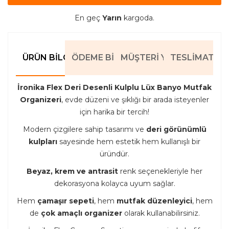
En geç
Yarın
kargoda.
ÜRÜN BILGILERI
ÖDEME BILGILERI
MÜŞTERI YORUMLARI
TESLIMAT BIL
İronika Flex Deri Desenli Kulplu Lüx Banyo Mutfak
Organizeri
, evde düzeni ve şıklığı bir arada isteyenler
için harika bir tercih!
Modern çizgilere sahip tasarımı ve
deri görünümlü
kulpları
sayesinde hem estetik hem kullanışlı bir
üründür.
Beyaz, krem ve antrasit
renk seçenekleriyle her
dekorasyona kolayca uyum sağlar.
Hem
çamaşır sepeti
, hem
mutfak düzenleyici
, hem
de
çok amaçlı organizer
olarak kullanabilirsiniz.