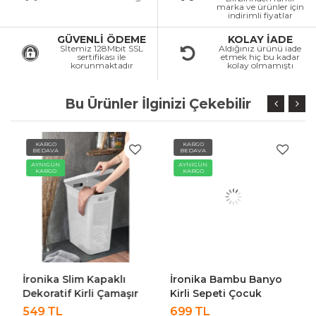
marka ve ürünler için
indirimli fiyatlar
GÜVENLİ ÖDEME
KOLAY İADE
Sİtemiz 128Mbit SSL
Aldığınız ürünü iade
sertifikası ile
etmek hiç bu kadar
korunmaktadır
kolay olmamıştı
Bu Ürünler İlginizi Çekebilir
KARGO
KARGO
BEDAVA
BEDAVA
AYNIGÜN
AYNIGÜN
KARGO
KARGO
İronika Slim Kapaklı
İronika Bambu Banyo
Dekoratif Kirli Çamaşır
Kirli Sepeti Çocuk
Sepeti 45 Litre - Beyaz
Oyuncak Kutusu
549 TL
699 TL