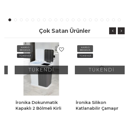
Oyuncak Sepeti
Çok Satan Ürünler
KARGO
KARGO
BEDAVA
BEDAVA
TÜKENDİ
TÜKENDİ
TÜKENDİ
TÜKENDİ
İronika Dokunmatik
İronika Silikon
Kapaklı 2 Bölmeli Kirli
Katlanabilir Çamaşır
Temiz Çamaşır Sepeti
Sepeti Akordiyon Çok
Oyuncak Sepeti 80LT
Amaçlı Sepet 25LT Gri
Antrasit-Beyaz