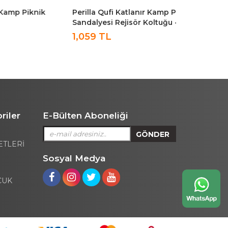
nik
Perilla Qufi Katlanır Kamp Piknik
İronika Çant
Sandalyesi Rejisör Koltuğu - 2
Seti Sırtlı
Adet Yeşil
Taburesi Se
1,059 TL
riler
E-Bülten Aboneliği
ETLERİ
Sosyal Medya
CUK