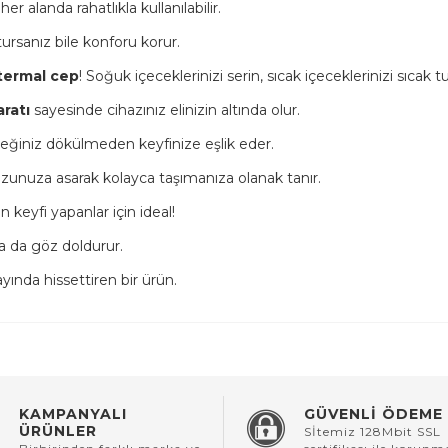
er alanda rahatlıkla kullanılabilir.
rsanız bile konforu korur.
 termal cep
! Soğuk içeceklerinizi serin, sıcak içeceklerinizi sıcak tu
ratı
sayesinde cihazınız elinizin altında olur.
ceğiniz dökülmeden keyfinize eşlik eder.
zunuza asarak kolayca taşımanıza olanak tanır.
eyfi yapanlar için ideal!
a da göz doldurur.
ayında hissettiren bir ürün.
KAMPANYALI
GÜVENLİ ÖDEME
ÜRÜNLER
Sİtemiz 128Mbit SSL