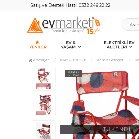
Satış ve Destek Hattı: 0332 246 22 22
EV &
ELEKTRİKLİ EV
YENILER
YAŞAM
ALETLERİ
Anasayfa
KAMP-BAHÇE
Kamp Gereçleri
Ka
KARGO
BEDAVA
TÜKENDİ