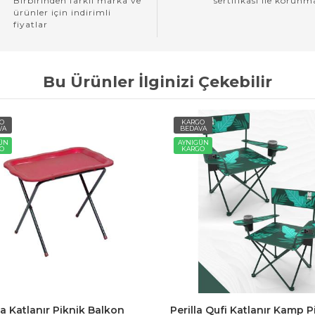
Birbirinden farklı marka ve
sertifikası ile korunm
ürünler için indirimli
fiyatlar
Bu Ürünler İlginizi Çekebilir
O
KARGO
A
BEDAVA
ÜN
AYNIGÜN
O
KARGO
a Katlanır Piknik Balkon
Perilla Qufi Katlanır Kamp P