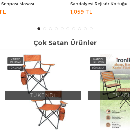
Sehpası Masası
Sandalyesi Rejisör Koltuğu -
Adet Yeşil
TL
1,059 TL
Çok Satan Ürünler
O
KARGO
A
BEDAVA
Dİ
TÜKENDİ
TÜKENDİ
TÜKENDİ