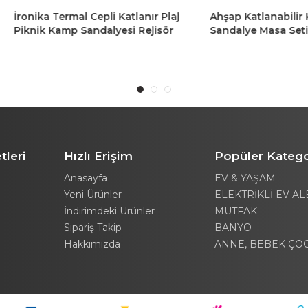
a Termal Cepli Katlanır Plaj
Ahşap Katlanabilir Kamp Pik
k Kamp Sandalyesi Rejisör
Sandalye Masa Seti
ğu Turuncu 2 Adet
tleri
Hızlı Erişim
Popüler Katego
Anasayfa
EV & YAŞAM
Yeni Ürünler
ELEKTRİKLİ EV AL
İndirimdeki Ürünler
MUTFAK
Sipariş Takip
BANYO
Hakkımızda
ANNE, BEBEK ÇO