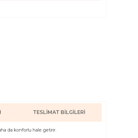
I
TESLIMAT BILGILERI
aha da konforlu hale getirir.