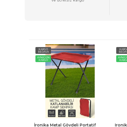
ve ücretsiz kargo
KARGO
KARG
BEDAVA
BEDAV
AYNIGÜN
AYNIG
KARGO
KARG
amp Piknik
İronika Metal Gövdeli Portatif
Ironik