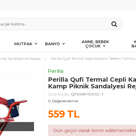
ANNE, BEBEK
MUTFAK
BANYO
ÇOCUK
B
mp Sandalye ve Masası
Perilla Qufi Termal Cepli Katlanır Telefon Tutma
Perilla
Perilla Qufi Termal Cepli K
Kamp Piknik Sandalyesi Rej
Ürün Kodu:
QFKMP1001C-1
0
Değerlendirme
559
TL
Ürün geçici olarak temin edilememekte