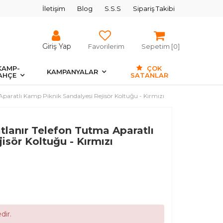
İletişim
Blog
S.S.S
Sipariş Takibi
Giriş Yap
Favorilerim
Sepetim [
0
]
KAMP-
ÇOK
KAMPANYALAR
AHÇE
SATANLAR
 Aparatlı Kamp Piknik Sandalyesi Rejisör Koltuğu - Kırmızı
atlanır Telefon Tutma Aparatlı
isör Koltuğu - Kırmızı
dir.