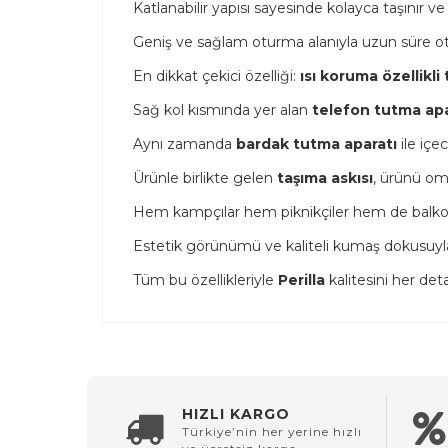
Katlanabilir yapısı sayesinde kolayca taşınır ve h
Geniş ve sağlam oturma alanıyla uzun süre otu
En dikkat çekici özelliği:
ısı koruma özellikli
Sağ kol kısmında yer alan
telefon tutma apa
Aynı zamanda
bardak tutma aparatı
ile içe
Ürünle birlikte gelen
taşıma askısı
, ürünü om
Hem kampçılar hem piknikçiler hem de balkon k
Estetik görünümü ve kaliteli kumaş dokusuyl
Tüm bu özellikleriyle
Perilla
kalitesini her det
HIZLI KARGO
Türkiye’nin her yerine hızlı