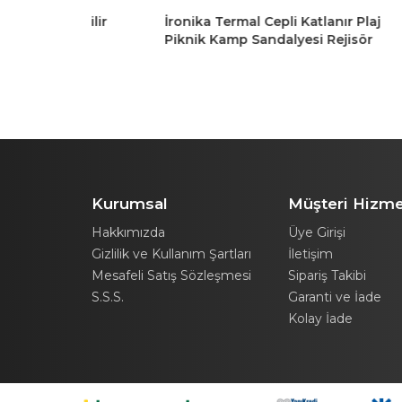
anabilir
İronika Termal Cepli Katlanır Plaj
İronik
diyon
Piknik Kamp Sandalyesi Rejisör
Pikni
Kamp
Koltuğu Gri 2 Adet
Koltu
Kurumsal
Müşteri Hizme
Hakkımızda
Üye Girişi
Gizlilik ve Kullanım Şartları
İletişim
Mesafeli Satış Sözleşmesi
Sipariş Takibi
S.S.S.
Garanti ve İade
Kolay İade