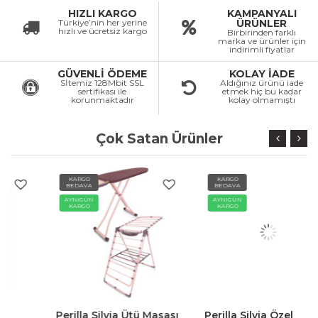
HIZLI KARGO
KAMPANYALI
Türkiye’nin her yerine
ÜRÜNLER
hızlı ve ücretsiz kargo
Birbirinden farklı
marka ve ürünler için
indirimli fiyatlar
GÜVENLİ ÖDEME
KOLAY İADE
Sİtemiz 128Mbit SSL
Aldığınız ürünü iade
sertifikası ile
etmek hiç bu kadar
korunmaktadır
kolay olmamıştı
Çok Satan Ürünler
KARGO
KARGO
BEDAVA
BEDAVA
AYNIGÜN
AYNIGÜN
KARGO
KARGO
Perilla Silvia Ütü Masası
Perilla Silvia Özel