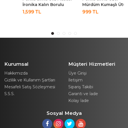
İronika Kalın Borulu
Mürdüm Kumaşlı Ütü
Kurutmalık Set
Masası
1,599 TL
999 TL
Kurumsal
Müşteri Hizmetleri
Hakkımızda
Üye Girişi
Gizlilik ve Kullanım Şartları
İletişim
Mesafeli Satış Sözleşmesi
Sipariş Takibi
S.S.S.
Garanti ve İade
Kolay İade
Sosyal Medya