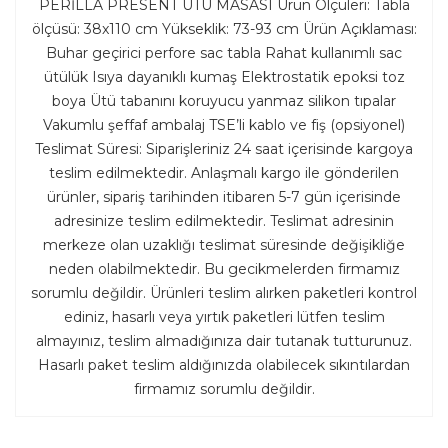
PERİLLA PRESENT ÜTÜ MASASI Ürün Ölçüleri: Tabla
ölçüsü: 38x110 cm Yükseklik: 73-93 cm Ürün Açıklaması:
Buhar geçirici perfore sac tabla Rahat kullanımlı sac
ütülük Isıya dayanıklı kumaş Elektrostatik epoksi toz
boya Ütü tabanını koruyucu yanmaz silikon tıpalar
Vakumlu şeffaf ambalaj TSE’li kablo ve fiş (opsiyonel)
Teslimat Süresi: Siparişleriniz 24 saat içerisinde kargoya
teslim edilmektedir. Anlaşmalı kargo ile gönderilen
ürünler, sipariş tarihinden itibaren 5-7 gün içerisinde
adresinize teslim edilmektedir. Teslimat adresinin
merkeze olan uzaklığı teslimat süresinde değişikliğe
neden olabilmektedir. Bu gecikmelerden firmamız
sorumlu değildir. Ürünleri teslim alırken paketleri kontrol
ediniz, hasarlı veya yırtık paketleri lütfen teslim
almayınız, teslim almadığınıza dair tutanak tutturunuz.
Hasarlı paket teslim aldığınızda olabilecek sıkıntılardan
firmamız sorumlu değildir.