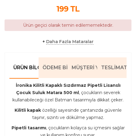
199
TL
Ürün geçici olarak temin edilememektedir.
+
Daha Fazla Mataralar
ÜRÜN BILGILERI
ÖDEME BILGILERI
MÜŞTERI YORUMLARI
TESLIMAT BIL
İronika Kilitli Kapaklı Sızdırmaz Pipetli Lisanslı
Çocuk Suluk Matara 500 ml
, çocukların severek
kullanabileceği özel Batman tasarımıyla dikkat çeker.
Kilitli kapak
özelliği sayesinde çantanızda güvenle
taşınır, sızıntı ve dökülme yapmaz.
Pipetli tasarımı
, çocukların kolayca su içmesini sağlar
ve kullanım konforu sunar.