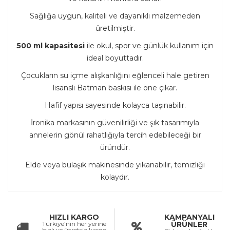
Sağlığa uygun, kaliteli ve dayanıklı malzemeden
üretilmiştir.
500 ml kapasitesi
ile okul, spor ve günlük kullanım için
ideal boyuttadır.
Çocukların su içme alışkanlığını eğlenceli hale getiren
lisanslı Batman baskısı ile öne çıkar.
Hafif yapısı sayesinde kolayca taşınabilir.
İronika markasının güvenilirliği ve şık tasarımıyla
annelerin gönül rahatlığıyla tercih edebileceği bir
üründür.
Elde veya bulaşık makinesinde yıkanabilir, temizliği
kolaydır.
HIZLI KARGO
KAMPANYALI
Türkiye’nin her yerine
ÜRÜNLER
hızlı ve ücretsiz kargo