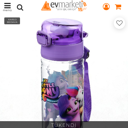
menü
KARGO
BEDAVA
TÜKENDİ