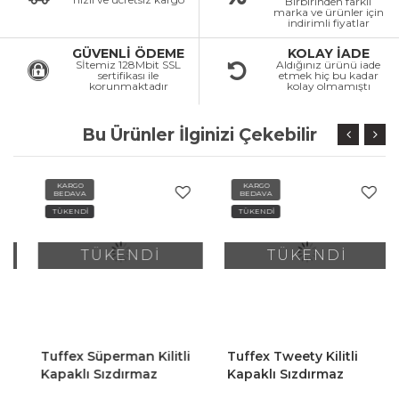
Birbirinden farklı
marka ve ürünler için
indirimli fiyatlar
GÜVENLİ ÖDEME
KOLAY İADE
Sİtemiz 128Mbit SSL
Aldığınız ürünü iade
sertifikası ile
etmek hiç bu kadar
korunmaktadır
kolay olmamıştı
Bu Ürünler İlginizi Çekebilir
KARGO
KARGO
BEDAVA
BEDAVA
TÜKENDİ
TÜKENDİ
TÜKENDİ
TÜKENDİ
Tuffex Süperman Kilitli
Tuffex Tweety Kilitli
Kapaklı Sızdırmaz
Kapaklı Sızdırmaz
Pipetli Lisanslı Çocuk
Pipetli Lisanslı Çocuk