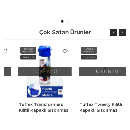
Suluk Matara 500 Ml
Suluk Matara 500 Ml
Çok Satan Ürünler
KARGO
KARGO
BEDAVA
BEDAVA
TÜKENDİ
TÜKENDİ
TÜKENDİ
TÜKENDİ
Tuffex Transformers
Tuffex Tweety Kilitli
Kilitli Kapaklı Sızdırmaz
Kapaklı Sızdırmaz
Pipetli Lisanslı Çocuk
Pipetli Lisanslı Çocuk
Suluk Matara 500 Ml
Suluk Matara 500 Ml