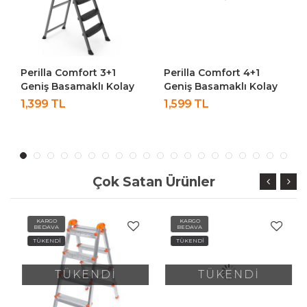
Perilla Comfort 3+1
Perilla Comfort 4+1
Geniş Basamaklı Kolay
Geniş Basamaklı Kolay
Taşıma Aparatlı
Taşıma Aparatlı
1,399 TL
1,599 TL
Merdiven
Merdiven
Çok Satan Ürünler
KARGO
KARGO
BEDAVA
BEDAVA
TÜKENDİ
TÜKENDİ
TÜKENDİ
TÜKENDİ