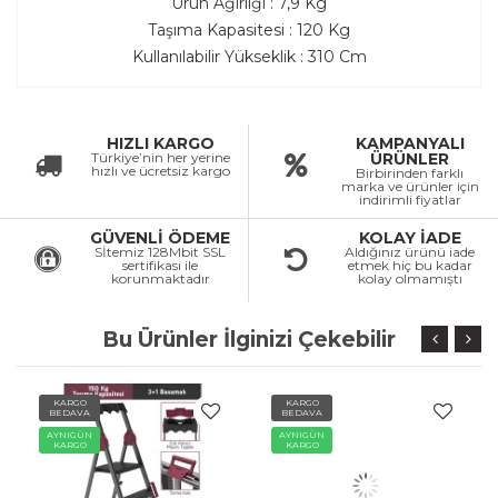
Ürün Ağırlığı : 7,9 Kg
Taşıma Kapasitesi : 120 Kg
Kullanılabilir Yükseklik : 310 Cm
HIZLI KARGO
KAMPANYALI
Türkiye’nin her yerine
ÜRÜNLER
hızlı ve ücretsiz kargo
Birbirinden farklı
marka ve ürünler için
indirimli fiyatlar
GÜVENLİ ÖDEME
KOLAY İADE
Sİtemiz 128Mbit SSL
Aldığınız ürünü iade
sertifikası ile
etmek hiç bu kadar
korunmaktadır
kolay olmamıştı
Bu Ürünler İlginizi Çekebilir
KARGO
KARGO
BEDAVA
BEDAVA
AYNIGÜN
AYNIGÜN
KARGO
KARGO