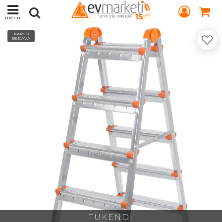
menü
KARGO
BEDAVA
TÜKENDİ