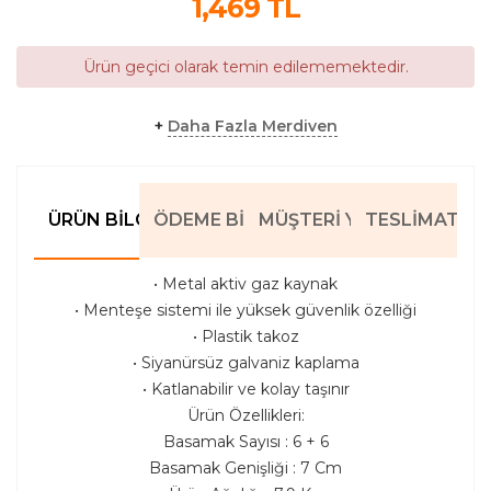
1,469
TL
Ürün geçici olarak temin edilememektedir.
+
Daha Fazla Merdiven
ÜRÜN BILGILERI
ÖDEME BILGILERI
MÜŞTERI YORUMLARI
TESLIMAT BIL
• Metal aktiv gaz kaynak
• Menteşe sistemi ile yüksek güvenlik özelliği
• Plastik takoz
• Siyanürsüz galvaniz kaplama
• Katlanabilir ve kolay taşınır
Ürün Özellikleri:
Basamak Sayısı : 6 + 6
Basamak Genişliği : 7 Cm