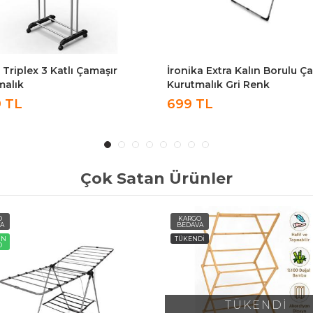
a Triplex 3 Katlı Çamaşır
İronika Extra Kalın Borulu Ç
malık
Kurutmalık Gri Renk
9 TL
699 TL
Çok Satan Ürünler
O
KARGO
A
BEDAVA
ÜN
TÜKENDİ
O
TÜKENDİ