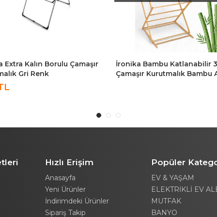
a Extra Kalın Borulu Çamaşır
İronika Bambu Katlanabilir 3
malık Gri Renk
Çamaşır Kurutmalık Bambu 
Çamaşır Kurutma Askısı
TL
tleri
Hızlı Erişim
Popüler Katego
Anasayfa
EV & YAŞAM
Yeni Ürünler
ELEKTRİKLİ EV AL
İndirimdeki Ürünler
MUTFAK
Sipariş Takip
BANYO