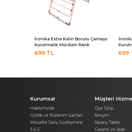
Çamaşır
İronika Extra Kalın Borulu Çamaşır
İronik
Kurutmalık Mürdüm Renk
Kurut
699 TL
699 
Kurumsal
Müşteri Hizme
Hakkımızda
Üye Girişi
Gizlilik ve Kullanım Şartları
İletişim
Mesafeli Satış Sözleşmesi
Sipariş Takibi
S.S.S.
Garanti ve İade