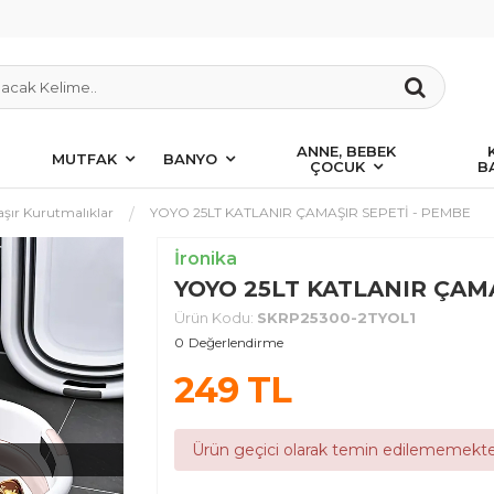
ANNE, BEBEK
MUTFAK
BANYO
ÇOCUK
B
şır Kurutmalıklar
YOYO 25LT KATLANIR ÇAMAŞIR SEPETİ - PEMBE
İronika
YOYO 25LT KATLANIR ÇAMA
Ürün Kodu:
SKRP25300-2TYOL1
0
Değerlendirme
249
TL
Ürün geçici olarak temin edilememekte