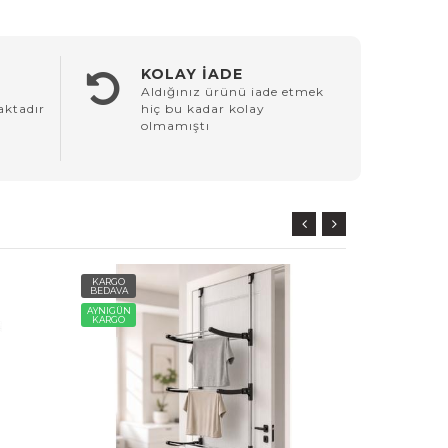
KOLAY İADE
Aldığınız ürünü iade etmek
aktadır
hiç bu kadar kolay
olmamıştı
KARGO
KARGO
BEDAVA
BEDAVA
AYNIGÜN
AYNIGÜN
KARGO
KARGO