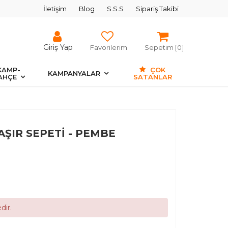
İletişim
Blog
S.S.S
Sipariş Takibi
Giriş Yap
Favorilerim
Sepetim [
0
]
KAMP-
ÇOK
KAMPANYALAR
AHÇE
SATANLAR
ŞIR SEPETİ - PEMBE
dir.