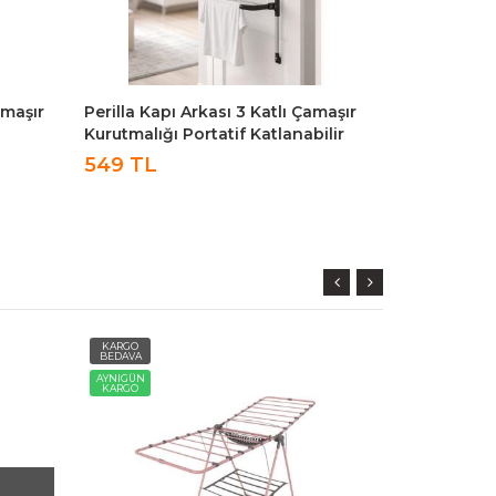
amaşır
Perilla Kapı Arkası 3 Katlı Çamaşır
İronika Ext
Kurutmalığı Portatif Katlanabilir
Kurutmalık 
Kurutmalık
549 TL
699 TL
KARGO
KARGO
BEDAVA
BEDAVA
AYNIGÜN
AYNIGÜN
KARGO
KARGO