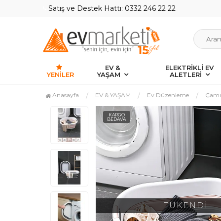
Satış ve Destek Hattı: 0332 246 22 22
EV &
ELEKTRİKLİ EV
YENILER
YAŞAM
ALETLERİ
Anasayfa
EV & YAŞAM
Ev Düzenleme
Çama
KARGO
BEDAVA
TÜKENDİ