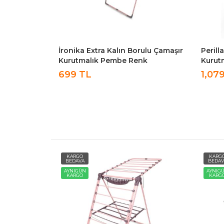
rulu Çamaşır
İronika Extra Kalın Borulu Çamaşır
Perill
enk
Kurutmalık Pembe Renk
Kurut
699 TL
1,07
KARGO
KARG
BEDAVA
BEDAV
AYNIGÜN
AYNIG
KARGO
KARG