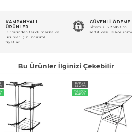
KAMPANYALI
GÜVENLİ ÖDEME
ÜRÜNLER
Sİtemiz 128Mbit SSL
Birbirinden farklı marka ve
sertifikası ile korunm
ürünler için indirimli
fiyatlar
Bu Ürünler İlginizi Çekebilir
O
KARGO
A
BEDAVA
ÜN
AYNIGÜN
O
KARGO