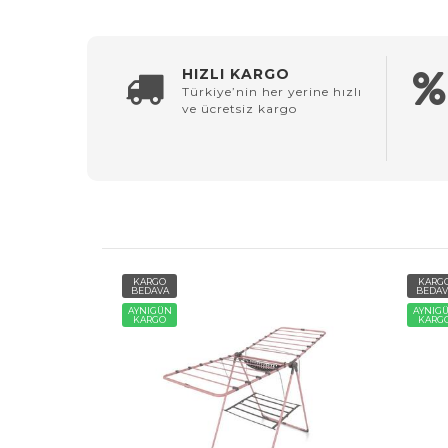
HIZLI KARGO
Türkiye’nin her yerine hızlı
ve ücretsiz kargo
KARGO
KARG
BEDAVA
BEDAV
AYNIGÜN
AYNIG
KARGO
KARG