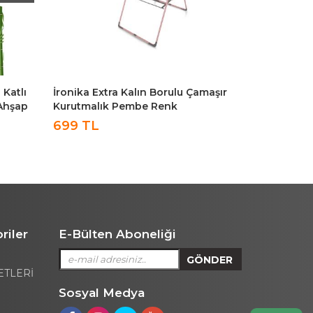
 Katlı
İronika Extra Kalın Borulu Çamaşır
Extra Kalın
Ahşap
Kurutmalık Pembe Renk
Kurutmalık 
699 TL
1,399 TL
riler
E-Bülten Aboneliği
ETLERİ
Sosyal Medya