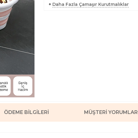
+
Daha Fazla Çamaşır Kurutmalıklar
ÖDEME BILGILERI
MÜŞTERI YORUMLAR