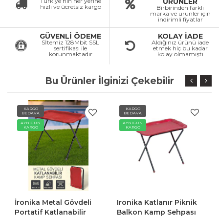
Türkiye’nin her yerine
ÜRÜNLER
hızlı ve ücretsiz kargo
Birbirinden farklı
marka ve ürünler için
indirimli fiyatlar
GÜVENLİ ÖDEME
KOLAY İADE
Sİtemiz 128Mbit SSL
Aldığınız ürünü iade
sertifikası ile
etmek hiç bu kadar
korunmaktadır
kolay olmamıştı
Bu Ürünler İlginizi Çekebilir
KARGO
KARGO
BEDAVA
BEDAVA
AYNIGÜN
AYNIGÜN
KARGO
KARGO
İronika Metal Gövdeli
Ironika Katlanır Piknik
Portatif Katlanabilir
Balkon Kamp Sehpası