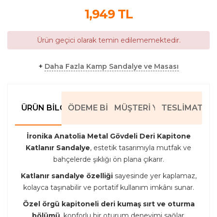
1,949
TL
Ürün geçici olarak temin edilememektedir.
+
Daha Fazla Kamp Sandalye ve Masası
ÜRÜN BILGILERI
ÖDEME BILGILERI
MÜŞTERI YORUMLARI
TESLIMAT BIL
İronika Anatolia Metal Gövdeli Deri Kapitone
Katlanır Sandalye
, estetik tasarımıyla mutfak ve
bahçelerde şıklığı ön plana çıkarır.
Katlanır sandalye özelliği
sayesinde yer kaplamaz,
kolayca taşınabilir ve portatif kullanım imkânı sunar.
Özel örgü kapitoneli deri kumaş sırt ve oturma
bölümü
, konforlu bir oturum deneyimi sağlar.