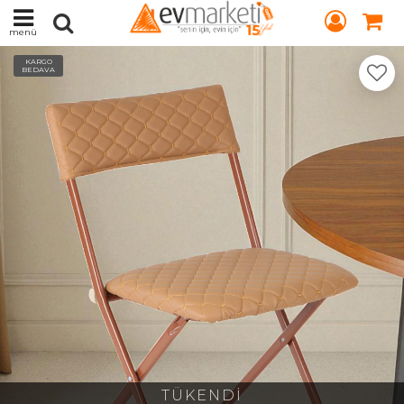
menü
KARGO
BEDAVA
TÜKENDİ