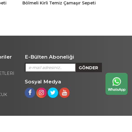
eti
Bölmeli Kirli Temiz Çamaşır Sepeti
Halatlı Ba
Oyuncak Sepeti 80LT Krem-Gri
Sepeti Yuva
369 TL
riler
E-Bülten Aboneliği
ETLERİ
Sosyal Medya
CUK