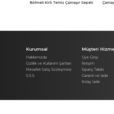
r Oyuncak
Bölmeli Kirli Temiz Çamaşır Sepeti
Çamaş
Oyuncak Sepeti 80LT Antrasit-
Amaçlı
Beyaz
Kurumsal
Müşteri Hizme
Hakkımızda
Üye Girişi
Gizlilik ve Kullanım Şartları
İletişim
Mesafeli Satış Sözleşmesi
Sipariş Takibi
S.S.S.
Garanti ve İade
Kolay İade