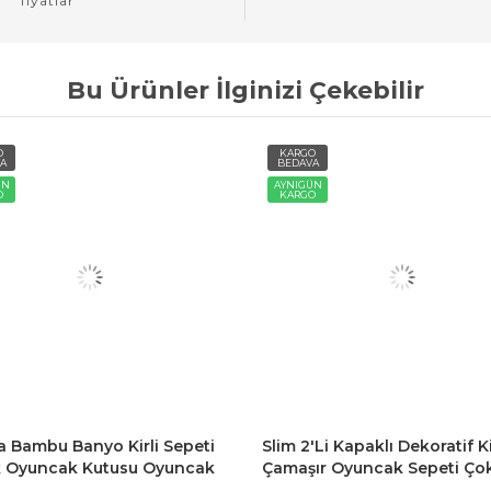
fiyatlar
Bu Ürünler İlginizi Çekebilir
O
KARGO
A
BEDAVA
ÜN
AYNIGÜN
O
KARGO
a Bambu Banyo Kirli Sepeti
Slim 2'li Kapaklı Dekoratif Ki
 Oyuncak Kutusu Oyuncak
Çamaşır Oyuncak Sepeti Ço
i
Amaçlı Sepet 90 Litre - Beya