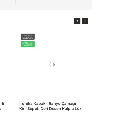
KARGO
KARGO
BEDAVA
BEDAVA
AYNIGÜN
AYNIGÜN
KARGO
KARGO
rli
İronika Kapaklı Banyo Çamaşır
İronika Flex
k
Kirli Sepeti Deri Desen Kulplu Lüx
Sepeti Deri
z
Banyo Mutfak Organizeri
Banyo Mutf