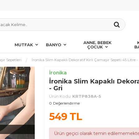
ANNE, BEBEK
MUTFAK
BANYO
ÇOCUK
B
ır Sepetleri
İronika Slim Kapaklı Dekoratif Kirli Çamaşır Sepeti 45 Litre -
İronika
İronika Slim Kapaklı Dekorat
- Gri
Ürün Kodu:
KRTP838A-5
0
Değerlendirme
549
TL
Ürün geçici olarak temin edilememekte