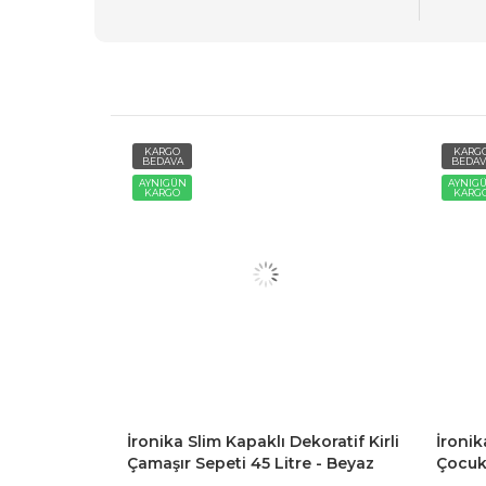
KARGO
KARG
BEDAVA
BEDAV
AYNIGÜN
AYNIG
KARGO
KARG
maşır Sepeti
İronika Slim Kapaklı Dekoratif Kirli
İronik
r Oyuncak
Çamaşır Sepeti 45 Litre - Beyaz
Çocuk
Sepet