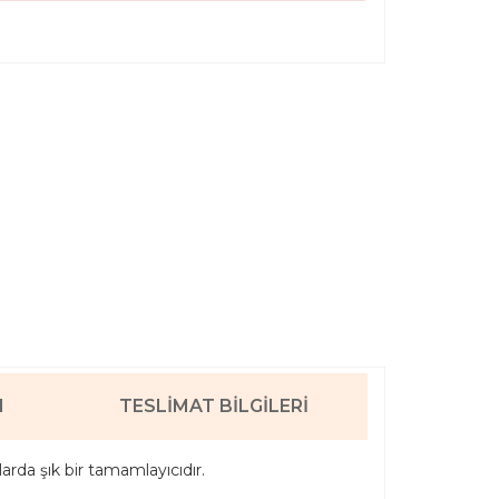
I
TESLIMAT BILGILERI
rda şık bir tamamlayıcıdır.