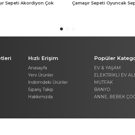
ır Sepeti Akordiyon Çok
Çamaşır Sepeti Oyuncak Sep
 Sepet 25LT Gri
40LT Antasit
tleri
Hızlı Erişim
Popüler Katego
Anasayfa
EV & YAŞAM
Yeni Ürünler
ELEKTRİKLİ EV AL
İndirimdeki Ürünler
MUTFAK
Sipariş Takip
BANYO
Hakkımızda
ANNE, BEBEK ÇO