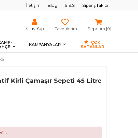
İletişim
Blog
S.S.S
Sipariş Takibi
Giriş Yap
Favorilerim
Sepetim [
0
]
KAMP-
ÇOK
KAMPANYALAR
AHÇE
SATANLAR
 Gri
if Kirli Çamaşır Sepeti 45 Litre
dir.