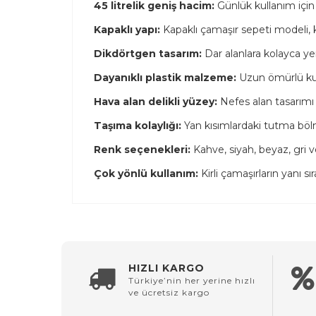
45 litrelik geniş hacim:
Günlük kullanım için 
Kapaklı yapı:
Kapaklı çamaşır sepeti modeli, k
Dikdörtgen tasarım:
Dar alanlara kolayca yer
Dayanıklı plastik malzeme:
Uzun ömürlü kul
Hava alan delikli yüzey:
Nefes alan tasarımı
Taşıma kolaylığı:
Yan kısımlardaki tutma bölme
Renk seçenekleri:
Kahve, siyah, beyaz, gri v
Çok yönlü kullanım:
Kirli çamaşırların yanı sı
HIZLI KARGO
Türkiye’nin her yerine hızlı
ve ücretsiz kargo