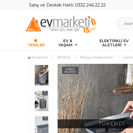
Satış ve Destek Hattı: 0332 246 22 22
EV &
ELEKTRİKLİ EV
YENILER
YAŞAM
ALETLERİ
Anasayfa
BANYO
Banyo Aksesuarları
Çamaş
KARGO
BEDAVA
TÜKENDİ