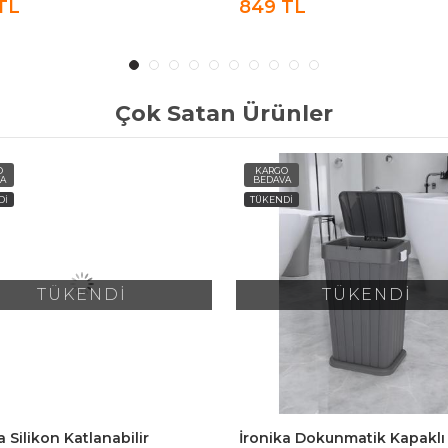
TL
849 TL
Çok Satan Ürünler
O
KARGO
A
BEDAVA
Dİ
TÜKENDİ
TÜKENDİ
TÜKENDİ
a Silikon Katlanabilir
İronika Dokunmatik Kapaklı K