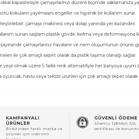
ideal kapasitesiyle çamaşırlarınızı düzenli biçimde saklamanıza ya
ötü kokuların yayılmasını engeller ve hijyenik bir kullanım sunar.
leştirilebilir; çamaşır makinesi veya dolap yanında yer kazandırır.
lanım sunan sağlam plastik gövde, kırılma veya deformasyona karş
 sayesinde çamaşırlarınız havalanır ve nem oluşumunun önüne geç
leri ile çok amaçlı sepet olarak da pratik taşıma olanağı sağlar.
e yeşil olmak üzere 5 farklı renk alternatifiyle her banyoya uyum s
ra oyuncak, havlu veya tekstil ürünleri için çok amaçlı sepet olarak ku
KAMPANYALI
GÜVENLİ ÖDEME
ÜRÜNLER
Sİtemiz 128Mbit SSL
Birbirinden farklı marka ve
sertifikası ile korunm
ürünler için indirimli