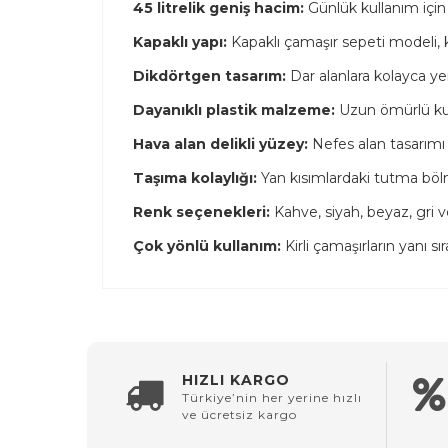
45 litrelik geniş hacim:
Günlük kullanım için 
Kapaklı yapı:
Kapaklı çamaşır sepeti modeli, k
Dikdörtgen tasarım:
Dar alanlara kolayca yer
Dayanıklı plastik malzeme:
Uzun ömürlü kul
Hava alan delikli yüzey:
Nefes alan tasarımı
Taşıma kolaylığı:
Yan kısımlardaki tutma bölme
Renk seçenekleri:
Kahve, siyah, beyaz, gri v
Çok yönlü kullanım:
Kirli çamaşırların yanı sı
HIZLI KARGO
Türkiye’nin her yerine hızlı
ve ücretsiz kargo