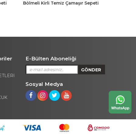
eti
Bölmeli Kirli Temiz Çamaşır Sepeti
Halatlı Ba
Oyuncak Sepeti 80LT Krem-Gri
Sepeti Yuva
369 TL
riler
E-Bülten Aboneliği
ETLERİ
Sosyal Medya
CUK