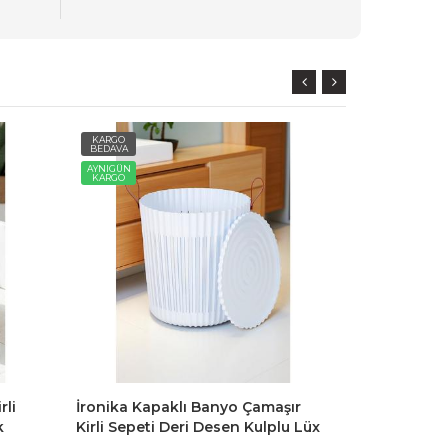
KARGO
KARGO
BEDAVA
BEDAVA
AYNIGÜN
AYNIGÜN
KARGO
KARGO
rli
İronika Kapaklı Banyo Çamaşır
İronika Flex
k
Kirli Sepeti Deri Desen Kulplu Lüx
Sepeti Deri
z
Banyo Mutfak Organizeri
Banyo Mutf