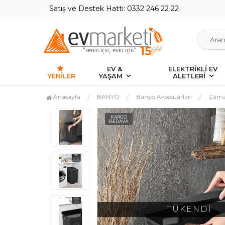
Satış ve Destek Hattı: 0332 246 22 22
EV &
ELEKTRİKLİ EV
YENILER
YAŞAM
ALETLERİ
Anasayfa
BANYO
Banyo Aksesuarları
Çamaş
KARGO
BEDAVA
TÜKENDİ