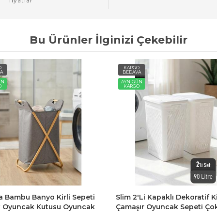
fiyatlar
Bu Ürünler İlginizi Çekebilir
O
KARGO
A
BEDAVA
ÜN
AYNIGÜN
O
KARGO
a Bambu Banyo Kirli Sepeti
Slim 2'li Kapaklı Dekoratif Ki
 Oyuncak Kutusu Oyuncak
Çamaşır Oyuncak Sepeti Ço
i
Amaçlı Sepet 90 Litre - Beya