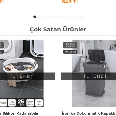
TL
849 TL
Çok Satan Ürünler
O
KARGO
A
BEDAVA
Dİ
TÜKENDİ
TÜKENDİ
TÜKENDİ
a Silikon Katlanabilir
İronika Dokunmatik Kapaklı K