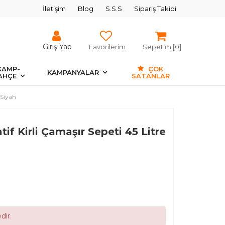
İletişim
Blog
S.S.S
Sipariş Takibi
Giriş Yap
Favorilerim
Sepetim [
0
]
KAMP-
ÇOK
KAMPANYALAR
AHÇE
SATANLAR
 Siyah
if Kirli Çamaşır Sepeti 45 Litre
dir.