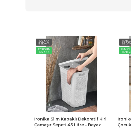
KARGO
KARG
BEDAVA
BEDAV
AYNIGÜN
AYNIG
KARGO
KARG
maşır Sepeti
İronika Slim Kapaklı Dekoratif Kirli
İronik
r Oyuncak
Çamaşır Sepeti 45 Litre - Beyaz
Çocuk
Sepet