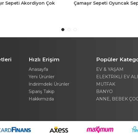
ır Sepeti Akordiyon Çok
Çamaşır Sepeti Oyuncak Sep
 Sepet 25LT Gri
40LT Antasit
tleri
Hızlı Erişim
Popüler Katego
Anasayfa
EV & YAŞAM
Yeni Ürünler
ELEKTRİKLİ EV AL
İndirimdeki Ürünler
MUTFAK
Sipariş Takip
BANYO
Hakkımızda
ANNE, BEBEK ÇO