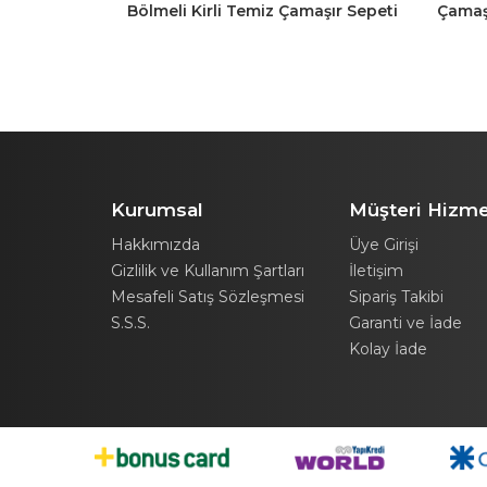
r Oyuncak
Bölmeli Kirli Temiz Çamaşır Sepeti
Çamaş
Oyuncak Sepeti 80LT Antrasit-
Amaçlı
Beyaz
Kurumsal
Müşteri Hizme
Hakkımızda
Üye Girişi
Gizlilik ve Kullanım Şartları
İletişim
Mesafeli Satış Sözleşmesi
Sipariş Takibi
S.S.S.
Garanti ve İade
Kolay İade