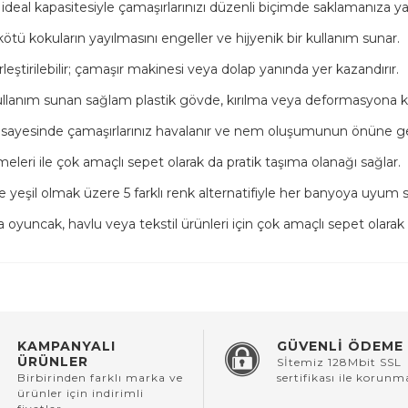
ideal kapasitesiyle çamaşırlarınızı düzenli biçimde saklamanıza ya
ötü kokuların yayılmasını engeller ve hijyenik bir kullanım sunar.
leştirilebilir; çamaşır makinesi veya dolap yanında yer kazandırır.
lanım sunan sağlam plastik gövde, kırılma veya deformasyona karş
 sayesinde çamaşırlarınız havalanır ve nem oluşumunun önüne geç
leri ile çok amaçlı sepet olarak da pratik taşıma olanağı sağlar.
e yeşil olmak üzere 5 farklı renk alternatifiyle her banyoya uyum s
ra oyuncak, havlu veya tekstil ürünleri için çok amaçlı sepet olarak ku
KAMPANYALI
GÜVENLİ ÖDEME
ÜRÜNLER
Sİtemiz 128Mbit SSL
Birbirinden farklı marka ve
sertifikası ile korunm
ürünler için indirimli