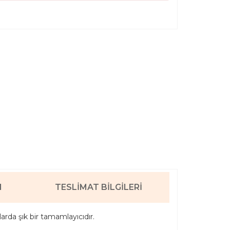
I
TESLIMAT BILGILERI
rda şık bir tamamlayıcıdır.