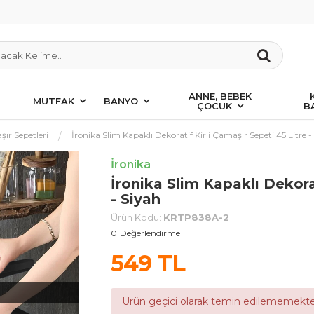
ANNE, BEBEK
MUTFAK
BANYO
ÇOCUK
B
ır Sepetleri
İronika Slim Kapaklı Dekoratif Kirli Çamaşır Sepeti 45 Litre -
İronika
İronika Slim Kapaklı Dekorat
- Siyah
Ürün Kodu:
KRTP838A-2
0
Değerlendirme
549
TL
Ürün geçici olarak temin edilememekte