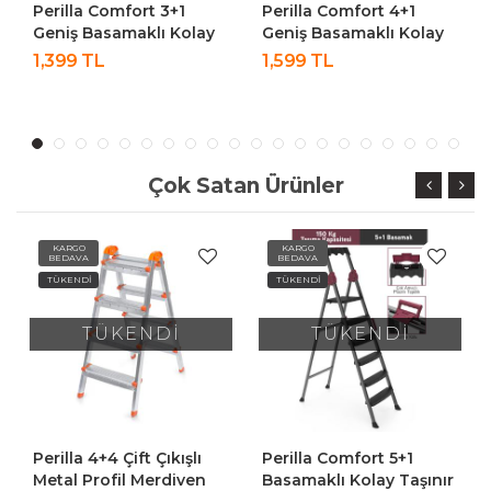
Perilla Comfort 3+1
Perilla Comfort 4+1
Geniş Basamaklı Kolay
Geniş Basamaklı Kolay
Taşıma Aparatlı
Taşıma Aparatlı
1,399 TL
1,599 TL
Merdiven
Merdiven
Çok Satan Ürünler
KARGO
KARGO
BEDAVA
BEDAVA
TÜKENDİ
TÜKENDİ
TÜKENDİ
TÜKENDİ
Perilla 4+4 Çift Çıkışlı
Perilla Comfort 5+1
Metal Profil Merdiven
Basamaklı Kolay Taşınır