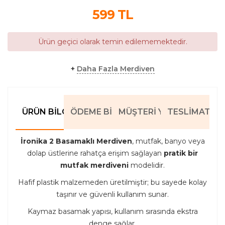
599
TL
Ürün geçici olarak temin edilememektedir.
+
Daha Fazla Merdiven
ÜRÜN BILGILERI
ÖDEME BILGILERI
MÜŞTERI YORUMLARI
TESLIMAT BIL
İronika 2 Basamaklı Merdiven
, mutfak, banyo veya
dolap üstlerine rahatça erişim sağlayan
pratik bir
mutfak merdiveni
modelidir.
Hafif plastik malzemeden üretilmiştir; bu sayede kolay
taşınır ve güvenli kullanım sunar.
Kaymaz basamak yapısı, kullanım sırasında ekstra
denge sağlar.