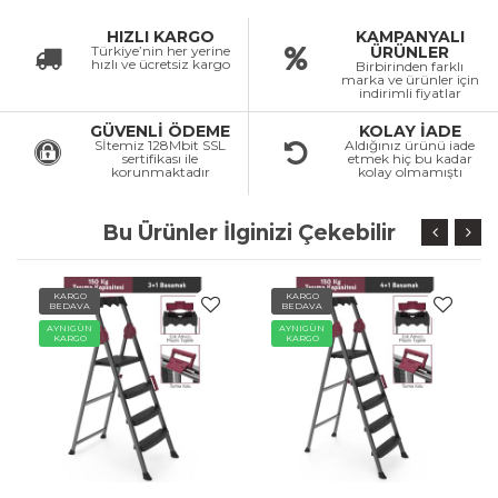
HIZLI KARGO
KAMPANYALI
Türkiye’nin her yerine
ÜRÜNLER
hızlı ve ücretsiz kargo
Birbirinden farklı
marka ve ürünler için
indirimli fiyatlar
GÜVENLİ ÖDEME
KOLAY İADE
Sİtemiz 128Mbit SSL
Aldığınız ürünü iade
sertifikası ile
etmek hiç bu kadar
korunmaktadır
kolay olmamıştı
Bu Ürünler İlginizi Çekebilir
KARGO
KARGO
BEDAVA
BEDAVA
AYNIGÜN
AYNIGÜN
KARGO
KARGO