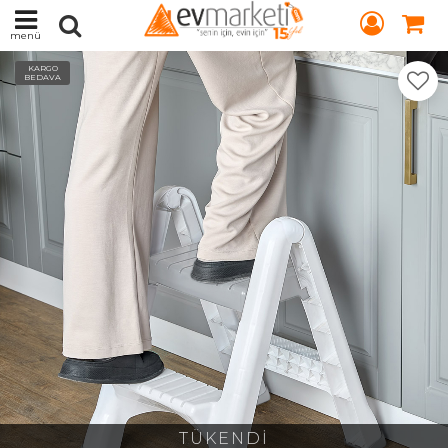
menü
KARGO
BEDAVA
TÜKENDİ