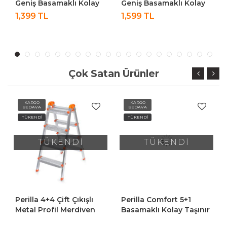
Geniş Basamaklı Kolay
Geniş Basamaklı Kolay
Taşıma Aparatlı
Taşıma Aparatlı
1,399 TL
1,599 TL
Merdiven
Merdiven
Çok Satan Ürünler
KARGO
KARGO
BEDAVA
BEDAVA
TÜKENDİ
TÜKENDİ
TÜKENDİ
TÜKENDİ
Perilla 4+4 Çift Çıkışlı
Perilla Comfort 5+1
Metal Profil Merdiven
Basamaklı Kolay Taşınır
Tutamaçlı Profil Metal