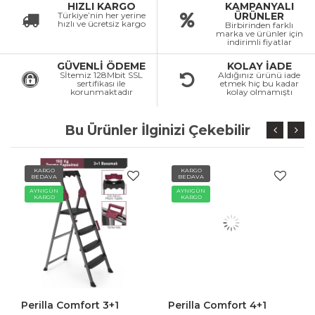
HIZLI KARGO
KAMPANYALI
Türkiye’nin her yerine
ÜRÜNLER
hızlı ve ücretsiz kargo
Birbirinden farklı
marka ve ürünler için
indirimli fiyatlar
GÜVENLİ ÖDEME
KOLAY İADE
Sİtemiz 128Mbit SSL
Aldığınız ürünü iade
sertifikası ile
etmek hiç bu kadar
korunmaktadır
kolay olmamıştı
Bu Ürünler İlginizi Çekebilir
KARGO
KARGO
BEDAVA
BEDAVA
AYNIGÜN
AYNIGÜN
KARGO
KARGO
Perilla Comfort 3+1
Perilla Comfort 4+1