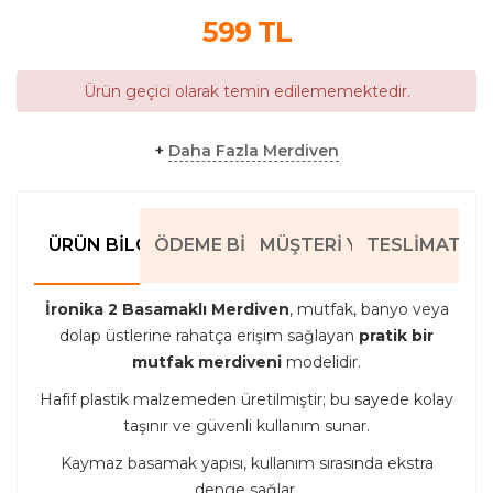
599
TL
Ürün geçici olarak temin edilememektedir.
+
Daha Fazla Merdiven
ÜRÜN BILGILERI
ÖDEME BILGILERI
MÜŞTERI YORUMLARI
TESLIMAT BIL
İronika 2 Basamaklı Merdiven
, mutfak, banyo veya
dolap üstlerine rahatça erişim sağlayan
pratik bir
mutfak merdiveni
modelidir.
Hafif plastik malzemeden üretilmiştir; bu sayede kolay
taşınır ve güvenli kullanım sunar.
Kaymaz basamak yapısı, kullanım sırasında ekstra
denge sağlar.