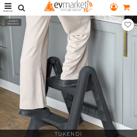
menü
KARGO
BEDAVA
TÜKENDİ