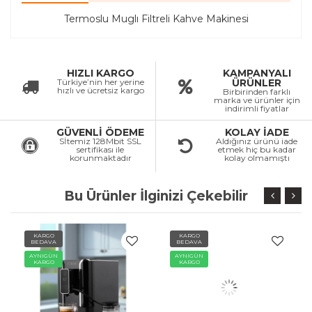
Termoslu Muglı Filtreli Kahve Makinesi
HIZLI KARGO
KAMPANYALI
Türkiye’nin her yerine
ÜRÜNLER
hızlı ve ücretsiz kargo
Birbirinden farklı
marka ve ürünler için
indirimli fiyatlar
GÜVENLİ ÖDEME
KOLAY İADE
Sİtemiz 128Mbit SSL
Aldığınız ürünü iade
sertifikası ile
etmek hiç bu kadar
korunmaktadır
kolay olmamıştı
Bu Ürünler İlginizi Çekebilir
KARGO
KARGO
BEDAVA
BEDAVA
AYNIGÜN
AYNIGÜN
KARGO
KARGO