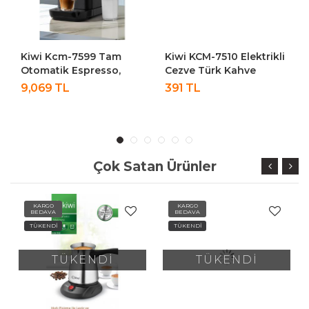
Kiwi Kcm-7599 Tam
Kiwi KCM-7510 Elektrikli
Otomatik Espresso,
Cezve Türk Kahve
Lungo, Latte,
Makinesi Mor
9,069 TL
391 TL
Cappuccino Kahve
Makinesi
Çok Satan Ürünler
KARGO
KARGO
BEDAVA
BEDAVA
TÜKENDİ
TÜKENDİ
TÜKENDİ
TÜKENDİ