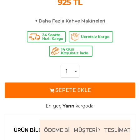
925
TL
+
Daha Fazla Kahve Makineleri
SEPETE EKLE
En geç
Yarın
kargoda.
ÜRÜN BILGILERI
ÖDEME BILGILERI
MÜŞTERI YORUMLARI
TESLIMAT BIL