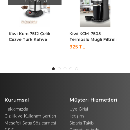
TÜKENDİ
Kiwi Kcm 7512 Çelik
Kiwi KCM-7505
Cezve Türk Kahve
Termoslu Muglı Filtreli
Makinesi Inox
Kahve Makinesi
925 TL
Kurumsal
Müşteri Hizmetleri
Hakkımızda
Üye Girişi
Gizlilik ve Kullanım Şartları
İletişim
Mesafeli Satış Sözleşmesi
Sipariş Takibi
S.S.S.
Garanti ve İade