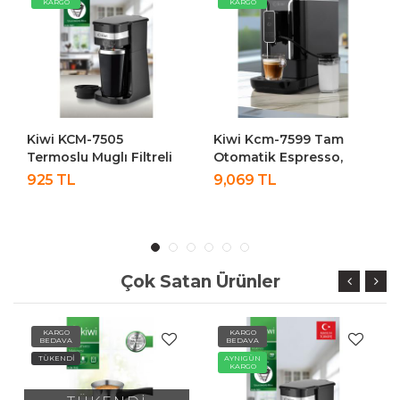
KARGO
KARGO
Kiwi KCM-7505
Kiwi Kcm-7599 Tam
Termoslu Muglı Filtreli
Otomatik Espresso,
Kahve Makinesi
Lungo, Latte,
925 TL
9,069 TL
Cappuccino Kahve
Makinesi
Çok Satan Ürünler
KARGO
KARGO
BEDAVA
BEDAVA
TÜKENDİ
AYNIGÜN
KARGO