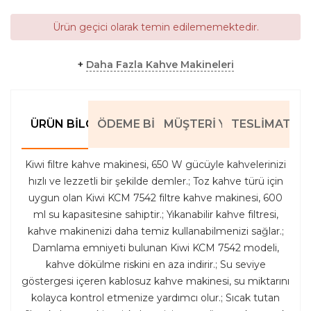
Ürün geçici olarak temin edilememektedir.
+
Daha Fazla Kahve Makineleri
ÜRÜN BILGILERI
ÖDEME BILGILERI
MÜŞTERI YORUMLARI
TESLIMAT BIL
Kiwi filtre kahve makinesi, 650 W gücüyle kahvelerinizi
hızlı ve lezzetli bir şekilde demler.; Toz kahve türü için
uygun olan Kiwi KCM 7542 filtre kahve makinesi, 600
ml su kapasitesine sahiptir.; Yıkanabilir kahve filtresi,
kahve makinenizi daha temiz kullanabilmenizi sağlar.;
Damlama emniyeti bulunan Kiwi KCM 7542 modeli,
kahve dökülme riskini en aza indirir.; Su seviye
göstergesi içeren kablosuz kahve makinesi, su miktarını
kolayca kontrol etmenize yardımcı olur.; Sıcak tutan