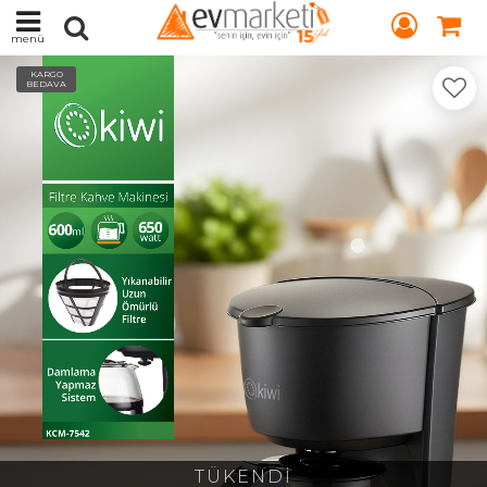
menü
KARGO
BEDAVA
TÜKENDİ