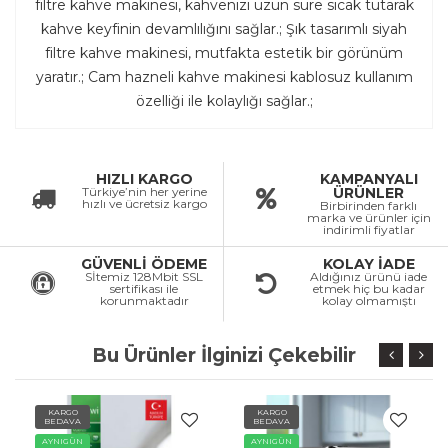
filtre kahve makinesi, kahvenizi uzun süre sıcak tutarak
kahve keyfinin devamlılığını sağlar.; Şık tasarımlı siyah
filtre kahve makinesi, mutfakta estetik bir görünüm
yaratır.; Cam hazneli kahve makinesi kablosuz kullanım
özelliği ile kolaylığı sağlar.;
HIZLI KARGO
KAMPANYALI
Türkiye’nin her yerine
ÜRÜNLER
hızlı ve ücretsiz kargo
Birbirinden farklı
marka ve ürünler için
indirimli fiyatlar
GÜVENLİ ÖDEME
KOLAY İADE
Sİtemiz 128Mbit SSL
Aldığınız ürünü iade
sertifikası ile
etmek hiç bu kadar
korunmaktadır
kolay olmamıştı
Bu Ürünler İlginizi Çekebilir
KARGO
KARGO
BEDAVA
BEDAVA
AYNIGÜN
AYNIGÜN