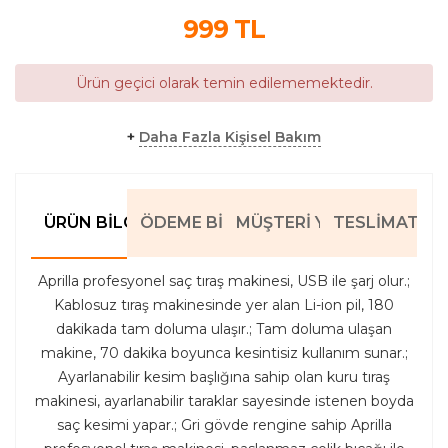
999
TL
Ürün geçici olarak temin edilememektedir.
+
Daha Fazla Kişisel Bakım
ÜRÜN BILGILERI
ÖDEME BILGILERI
MÜŞTERI YORUMLARI
TESLIMAT BIL
Aprilla profesyonel saç tıraş makinesi, USB ile şarj olur.;
Kablosuz tıraş makinesinde yer alan Li-ion pil, 180
dakikada tam doluma ulaşır.; Tam doluma ulaşan
makine, 70 dakika boyunca kesintisiz kullanım sunar.;
Ayarlanabilir kesim başlığına sahip olan kuru tıraş
makinesi, ayarlanabilir taraklar sayesinde istenen boyda
saç kesimi yapar.; Gri gövde rengine sahip Aprilla