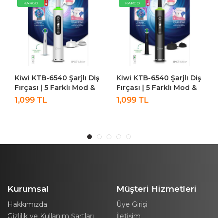
KARGO
KARGO
Kiwi KTB-6540 Şarjlı Diş
Kiwi Kfm-8638 Portatif
Fırçası | 5 Farklı Mod &
Katlanabilir 6 Silindirli
LCD Ekran Siyah
Kızılötesi Sıcak Tutmalı
1,099 TL
1,299 TL
Işıklı Ayak Masaj Aleti
Kurumsal
Müşteri Hizmetleri
Hakkımızda
Üye Girişi
Gizlilik ve Kullanım Şartları
İletişim