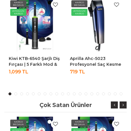
KARGO
KARGO
BEDAVA
BEDAVA
AYNIGÜN
AYNIGÜN
KARGO
KARGO
Aprilla Ahc-5023
Kiwi KTB-6540 Şarjlı Diş
Profesyonel Saç Kesme
Fırçası | 5 Farklı Mod &
Makinesi Saç Sakal
LCD Ekran Beyaz
719 TL
1,099 TL
Tıraş Makinesi Saklama
Torbalı
Çok Satan Ürünler
KARGO
KARGO
BEDAVA
BEDAVA
AYNIGÜN
AYNIGÜN