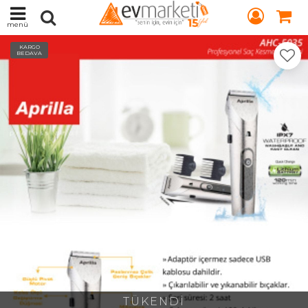
menü
KARGO
BEDAVA
TÜKENDİ