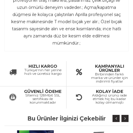
profesyonel tıraş makinesi, paslanmaz çelik bıçağı ile
uzun ömürlü deneyim vadeder.; Açma/kapatma
düğmesi ile kolayca çalıştırılan Aprilla profesyonel saç
kesme makinesinde T model bıçak yer alır.; Özel bıçak
tasarımı sayesinde alın ve ense kısımlarında; ince hatlı
aynı zamanda düz bir kesim elde edilmesi
mümkündür.;
HIZLI KARGO
KAMPANYALI
Türkiye’nin her yerine
ÜRÜNLER
hızlı ve ücretsiz kargo
Birbirinden farklı
marka ve ürünler için
indirimli fiyatlar
GÜVENLİ ÖDEME
KOLAY İADE
Sİtemiz 128Mbit SSL
Aldığınız ürünü iade
sertifikası ile
etmek hiç bu kadar
korunmaktadır
kolay olmamıştı
Bu Ürünler İlginizi Çekebilir