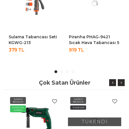
Sulama Tabancası Seti
Piranha PHAG-9421
KGWG-213
Sıcak Hava Tabancası 5
Farklı Başlık 2000W
379 TL
919 TL
Çok Satan Ürünler
KARGO
KARGO
BEDAVA
BEDAVA
AYNIGÜN
TÜKENDİ
KARGO
TÜKENDİ