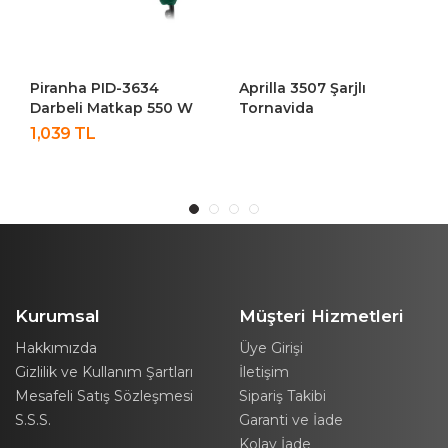
Piranha PID-3634
Aprilla 3507 Şarjlı
Darbeli Matkap 550 W
Tornavida
1,039 TL
Kurumsal
Müşteri Hizmetleri
Hakkımızda
Üye Girişi
Gizlilik ve Kullanım Şartları
İletişim
Mesafeli Satış Sözleşmesi
Sipariş Takibi
S.S.S.
Garanti ve İade
Kolay İade