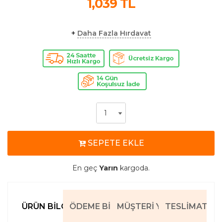
1,039
TL
+
Daha Fazla Hırdavat
SEPETE EKLE
En geç
Yarın
kargoda.
ÜRÜN BILGILERI
ÖDEME BILGILERI
MÜŞTERI YORUMLARI
TESLIMAT BIL