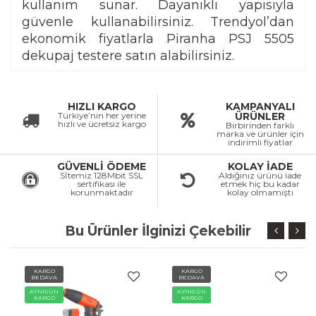
kullanım sunar. Dayanıklı yapısıyla
güvenle kullanabilirsiniz. Trendyol’dan
ekonomik fiyatlarla Piranha PSJ 5505
dekupaj testere satın alabilirsiniz.
HIZLI KARGO
KAMPANYALI
Türkiye’nin her yerine
ÜRÜNLER
hızlı ve ücretsiz kargo
Birbirinden farklı
marka ve ürünler için
indirimli fiyatlar
GÜVENLİ ÖDEME
KOLAY İADE
Sİtemiz 128Mbit SSL
Aldığınız ürünü iade
sertifikası ile
etmek hiç bu kadar
korunmaktadır
kolay olmamıştı
Bu Ürünler İlginizi Çekebilir
KARGO
KARGO
BEDAVA
BEDAVA
AYNIGÜN
AYNIGÜN
KARGO
KARGO