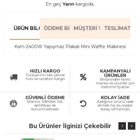
En geç
Yarın
kargoda.
ÜRÜN BILGILERI
ÖDEME BILGILERI
MÜŞTERI YORUMLARI
TESLIMAT BIL
Ksm-2400W Yapışmaz Plakalı Mini Waffle Makinesi
HIZLI KARGO
KAMPANYALI
Türkiye’nin her yerine
ÜRÜNLER
hızlı ve ücretsiz kargo
Birbirinden farklı
marka ve ürünler için
indirimli fiyatlar
GÜVENLİ ÖDEME
KOLAY İADE
Sİtemiz 128Mbit SSL
Aldığınız ürünü iade
sertifikası ile
etmek hiç bu kadar
korunmaktadır
kolay olmamıştı
Bu Ürünler İlginizi Çekebilir