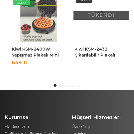
AYNIGÜN
TÜKENDİ
KARGO
TÜKENDİ
Kiwi KSM-2400W
Kiwi KSM-2432
Yapışmaz Plakalı Mini
Çıkarılabilir Plakalı
Waffle Makinesi Kırmızı
Waffle Makinesi - Tost
649 TL
Plakası Hediye
Kurumsal
Müşteri Hizmetleri
Hakkımızda
Üye Girişi
Gizlilik ve Kullanım Şartları
İletişim