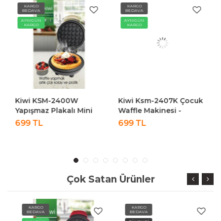
KARGO
KARGO
BEDAVA
BEDAVA
AYNIGÜN
AYNIGÜN
KARGO
KARGO
Kiwi KSM-2400W
Kiwi Ksm-2407K Çocuk
Yapışmaz Plakalı Mini
Waffle Makinesi -
Waffle Makinesi - Krem
Pembe
699 TL
699 TL
Çok Satan Ürünler
KARGO
KARGO
BEDAVA
BEDAVA