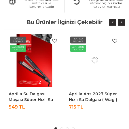
sertifikası ile
etmek hiç bu kadar
korunmaktadır
kolay olmamıştı
Bu Ürünler İlginizi Çekebilir
KARGO
KARGO
BEDAVA
BEDAVA
AYNIGÜN
AYNIGÜN
KARGO
KARGO
Aprilla Su Dalgası
Aprilla Ahs 2027 Süper
Maşası Süper Hızlı Su
Hızlı Su Dalgası ( Wag )
Dalgası ( Wag ) Maşası
Maşası
549 TL
715 TL
Ahs 2028