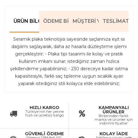
ÜRÜN BILGILERI
ÖDEME BILGILERI
MÜŞTERI YORUMLARI
TESLIMAT BIL
Seramik plaka teknolojisi sayesinde saçlarınıza eşit ısı
dağılımı sağlayarak, daha az hasarla düzleştirme işlemi
gerçekleştirir; - Plaka tipi tasarımı ile kolay ve pratik
kullanım imkanı sunar; istediğiniz zaman hızlıca
şekillendirme yapabilirsiniz; - 230 dereceye kadar ısıtma
kapasitesiyle, farklı saç tiplerine uygun sıcaklık ayarı
yaparak istediğiniz stili kolayca elde edebilirsiniz;
HIZLI KARGO
KAMPANYALI
Türkiye’nin her yerine
ÜRÜNLER
hızlı ve ücretsiz kargo
Birbirinden farklı
marka ve ürünler için
indirimli fiyatlar
GÜVENLİ ÖDEME
KOLAY İADE
Sİtemiz 128Mbit SSL
Aldığınız ürünü iade