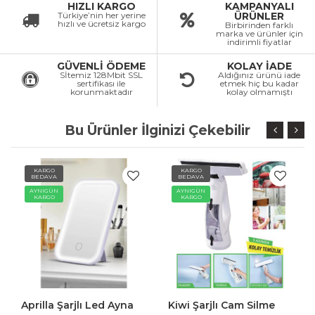
HIZLI KARGO
KAMPANYALI
Türkiye’nin her yerine
ÜRÜNLER
hızlı ve ücretsiz kargo
Birbirinden farklı
marka ve ürünler için
indirimli fiyatlar
GÜVENLİ ÖDEME
KOLAY İADE
Sİtemiz 128Mbit SSL
Aldığınız ürünü iade
sertifikası ile
etmek hiç bu kadar
korunmaktadır
kolay olmamıştı
Bu Ürünler İlginizi Çekebilir
KARGO
KARGO
KA
BEDAVA
BEDAVA
BE
AYNIGÜN
AYNIGÜN
AYN
KARGO
KARGO
KA
Aprilla Şarjlı Led Ayna
Kiwi Şarjlı Cam Silme
Kiw