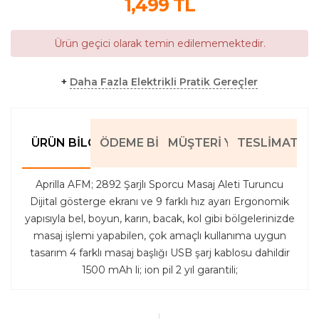
1,499
TL
Ürün geçici olarak temin edilememektedir.
+
Daha Fazla Elektrikli Pratik Gereçler
ÜRÜN BILGILERI
ÖDEME BILGILERI
MÜŞTERI YORUMLARI
TESLIMAT BIL
Aprilla AFM; 2892 Şarjlı Sporcu Masaj Aleti Turuncu
Dijital gösterge ekranı ve 9 farklı hız ayarı Ergonomik
yapısıyla bel, boyun, karın, bacak, kol gibi bölgelerinizde
masaj işlemi yapabilen, çok amaçlı kullanıma uygun
tasarım 4 farklı masaj başlığı USB şarj kablosu dahildir
1500 mAh li; ion pil 2 yıl garantili;