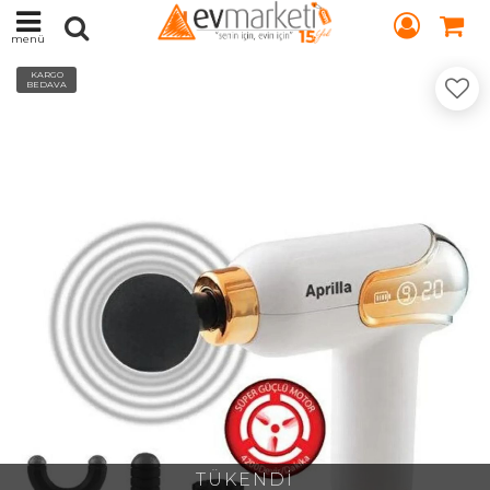
menü
KARGO
BEDAVA
TÜKENDİ