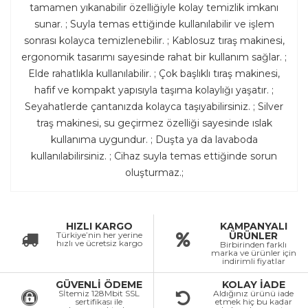
tamamen yıkanabilir özelliğiyle kolay temizlik imkanı
sunar. ; Suyla temas ettiğinde kullanılabilir ve işlem
sonrası kolayca temizlenebilir. ; Kablosuz tıraş makinesi,
ergonomik tasarımı sayesinde rahat bir kullanım sağlar. ;
Elde rahatlıkla kullanılabilir. ; Çok başlıklı tıraş makinesi,
hafif ve kompakt yapısıyla taşıma kolaylığı yaşatır. ;
Seyahatlerde çantanızda kolayca taşıyabilirsiniz. ; Silver
traş makinesi, su geçirmez özelliği sayesinde ıslak
kullanıma uygundur. ; Duşta ya da lavaboda
kullanılabilirsiniz. ; Cihaz suyla temas ettiğinde sorun
oluşturmaz.;
HIZLI KARGO
KAMPANYALI
Türkiye’nin her yerine
ÜRÜNLER
hızlı ve ücretsiz kargo
Birbirinden farklı
marka ve ürünler için
indirimli fiyatlar
GÜVENLİ ÖDEME
KOLAY İADE
Sİtemiz 128Mbit SSL
Aldığınız ürünü iade
sertifikası ile
etmek hiç bu kadar