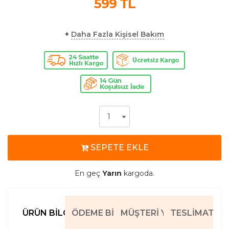
599
TL
+
Daha Fazla Kişisel Bakım
SEPETE EKLE
En geç
Yarın
kargoda.
ÜRÜN BILGILERI
ÖDEME BILGILERI
MÜŞTERI YORUMLARI
TESLIMAT BIL