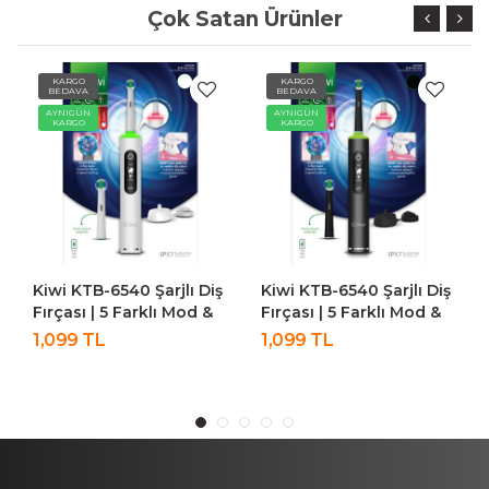
Çok Satan Ürünler
KARGO
KARGO
BEDAVA
BEDAVA
AYNIGÜN
AYNIGÜN
KARGO
KARGO
Kiwi KTB-6540 Şarjlı Diş
Kiwi Kfm-8638 Portatif
Fırçası | 5 Farklı Mod &
Katlanabilir 6 Silindirli
LCD Ekran Siyah
Kızılötesi Sıcak Tutmalı
1,099 TL
1,299 TL
Işıklı Ayak Masaj Aleti