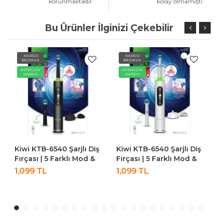
korunmaktadır
kolay olmamıştı
Bu Ürünler İlginizi Çekebilir
KARGO
KARGO
BEDAVA
BEDAVA
AYNIGÜN
AYNIGÜN
KARGO
KARGO
Kiwi KTB-6540 Şarjlı Diş
Aprilla Ahc-5023
Fırçası | 5 Farklı Mod &
Profesyonel Saç Kesme
LCD Ekran Beyaz
Makinesi Saç Sakal
1,099 TL
719 TL
Tıraş Makinesi Saklama
Torbalı