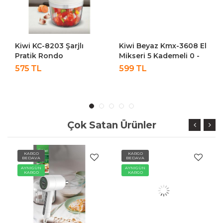
Kiwi KC-8203 Şarjlı
Kiwi Beyaz Kmx-3608 El
Pratik Rondo
Mikseri 5 Kademeli 0 -
500 Watt 220 - 240 V
575 TL
599 TL
Çok Satan Ürünler
KARGO
KARGO
BEDAVA
BEDAVA
AYNIGÜN
AYNIGÜN
KARGO
KARGO