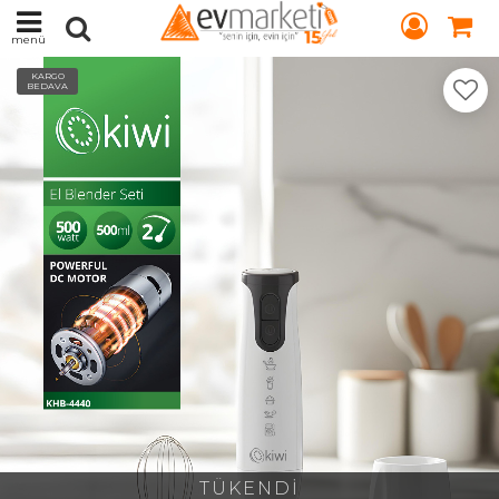
menü
KARGO
BEDAVA
TÜKENDİ