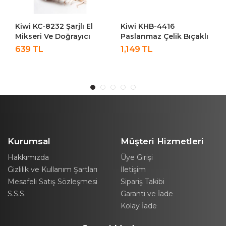
Kiwi KC-8232 Şarjlı El
Kiwi KHB-4416
Mikseri Ve Doğrayıcı
Paslanmaz Çelik Bıçaklı
Rondo 2\\\\\\\\'si 1 Arada
El Blenderi | Sessiz
639 TL
1,149 TL
3 Hız Kademeli 200 Ml
Motor & 2 Hız Ayarı
Kurumsal
Müşteri Hizmetleri
Hakkımızda
Üye Girişi
Gizlilik ve Kullanım Şartları
İletişim
Mesafeli Satış Sözleşmesi
Sipariş Takibi
S.S.S.
Garanti ve İade
Kolay İade