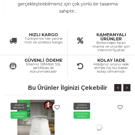
gerçekleştirebilmeniz için çok yönlü bir tasarıma
sahiptir.;
HIZLI KARGO
KAMPANYALI
Türkiye’nin her yerine
ÜRÜNLER
hızlı ve ücretsiz kargo
Birbirinden farklı
marka ve ürünler için
indirimli fiyatlar
GÜVENLİ ÖDEME
KOLAY İADE
Sİtemiz 128Mbit SSL
Aldığınız ürünü iade
sertifikası ile
etmek hiç bu kadar
korunmaktadır
kolay olmamıştı
Bu Ürünler İlginizi Çekebilir
KARGO
KARGO
BEDAVA
BEDAVA
AYNIGÜN
AYNIGÜN
KARGO
KARGO