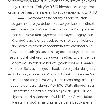
performansıyla Kiwi çubuk blender, mutfakta çok yönlü
bir yardımcıdır.; Çok yönlü 3’lü blender seti doğrama,
çırpma ve karıştırma işlerini kolayca yapabilir.; Kiwi KHB
4440, kompakt tasarımı sayesinde mutfak
tezgahınızda veya dolabınızda az yer kaplar.; Yüksek
performansıyla doğrayıcı blender seti soğan, patates,
domates veya farklı yiyecekleri kolayca doğrayabilir.;
Kiwi doğrayıcı blender, sebze ve meyveleri kolayca
doğrayarak yemek yapmanızda size yardımcı olur.;
Beyaz renkteki şık tasarımı sayesinde beyaz blender
seti, mutfak dekorunuzla uyum sağlar.; El blenderı ve
doğrayıcı üniteleri ile birlikte gelen Kiwi KHB 4440
Blender Seti, ayrıca çeşitli kaplar ve bıçaklar da içerir.;
Farklı hız seçenekleri ile Kiwi KHB 4440 El Blender Seti,
düşük hızda karıştırma ve yüksek hızda doğrama gibi
seçenekler bulundurur.; Kiwi 500 Watt Blender Seti,
malzemeleri hızlı ve etkili bir şekilde işler.; Bu da
işlemlerinizi hızlandırır.; Kiwi KHB 4440, mutfakta
karıştırma, doğrama, çırpma ve daha birçok işlemi